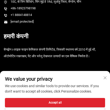
10C, बो जिंग बिल्डिंग, चिंग शुई हे 1Rd, लुओहु जिला, शेन्ज़ेन, चीन
+86-18923798198
+1 8884148814
[email protected]
हमारी कंपनी
शेनझ़ेन i-लाइक फाइन केमिकल कंपनी लिमिटेड, जिसकी स्थापना वर्ष 2010 में हुई थी,
ऑटोमोटिव रखरखाव, पेंट और घरेलू देखभाल उत्पादों का एक वैश्विक निर्माता है।
We value your privacy
We use cookies and similar tools to provide our services. If you
don't want to accept all cookies, click Personalize cookies.
कॉपीराइट © 2026 शेन्ज़ेन i-Like फाइन केमिकल कंपनी, लिमिटेड। सर्वाधिकार सुरक्षित। -
गोपनीयता नीति
Accept all