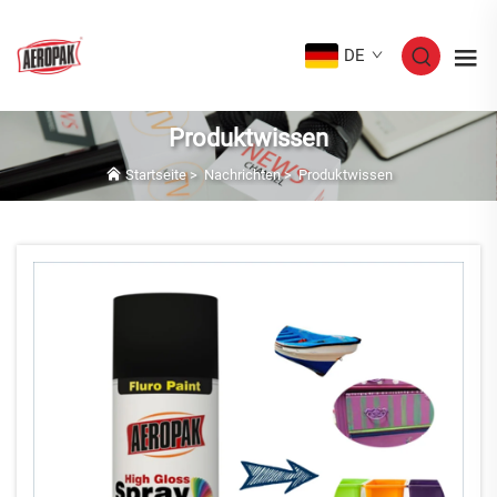
DE
Produktwissen
Startseite
>
Nachrichten
>
Produktwissen