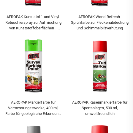
AEROPAK Kunststoff- und Vinyl-
AEROPAK Wand-Refresh-
Retuschierspray zur Auffrischung
Sprühfarbe zur Fleckenabdeckung
von Kunststoffoberflächen –
und Schimmelpilzverhütung
farbbeständig gegen Ausbleichen
und Rissbildung
AEROPAK Markierfarbe für
AEROPAK Rasenmarkierfarbe für
Vermessungszwecke, 400 ml,
Sportanlagen, 500 ml,
Farbe für geologische Erkundung,
umweltfreundlich
Vermessung und Bauwesen,
Sprühfarbe