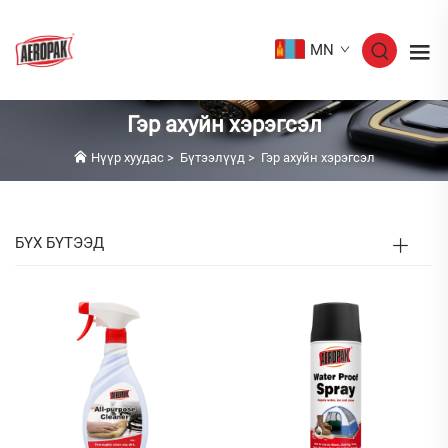
MN
Гэр ахуйн хэрэгсэл
Нүүр хуудас
>
Бүтээлүүд
>
Гэр ахуйн хэрэгсэл
БҮХ БҮТЭЭД