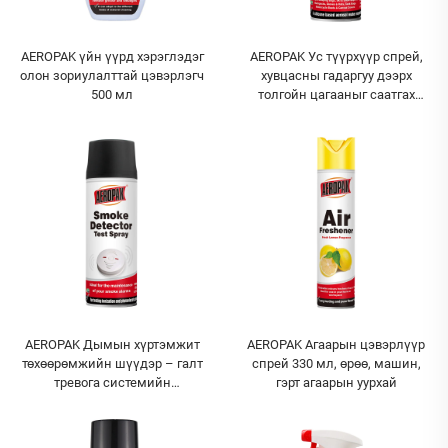
AEROPAK үйн үүрд хэрэглэдэг
AEROPAK Ус түүрхүүр спрей,
олон зориулалттай цэвэрлэгч
хувцасны гадаргуу дээрх
500 мл
толгойн цагааныг саатгах
спрей, гутал, хувцасны ус
түүрхүүр спрей
AEROPAK Дымын хүртэмжит
AEROPAK Агаарын цэвэрлүүр
төхөөрөмжийн шүүдэр – галт
спрей 330 мл, өрөө, машин,
тревога системийн
гэрт агаарын уурхай
шинжилгээний хүртэмжит
төхөөрөмж, B2B том дуудлагын
нийлүүлэлт