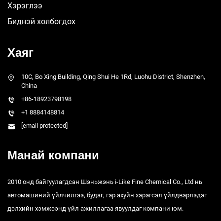
Хэрэглээ
Биднэй холбогдох
Хаяг
10C, Bo Xing Building, Qing Shui He 1Rd, Luohu District, Shenzhen,
China
+86-18923798198
+1 8884148814
[email protected]
Манай компани
2010 онд байгуулагдсан Шэньжэнь i-Like Fine Chemical Co., Ltd нь
автомашиний үйлчилгээ, будаг, гэр ахуйн хэрэгсэл үйлдвэрлэдэг
дэлхийн хэмжээнд үйл ажиллагаа явуулдаг компани юм.