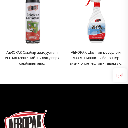
AEROPAK Самбар авах уусгагч
AEROPAK Шилний цэвэрлэгч
500 мл Машиний шилэн дээрх
500 мл Машины болон гэр
самбарыг авах
ахуйн олон төрлийн гадаргуун
шилэнд зориулсан мгновен
шилний цэвэрлэгч