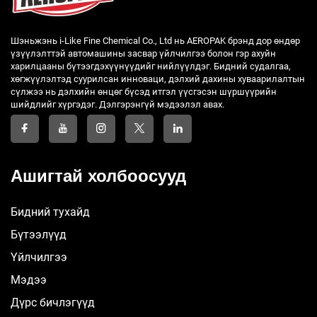
Шэньжэнь i-Like Fine Chemical Co., Ltd нь AEROPAK брэнд дор өндөр
үзүүлэлттэй автомашины засвар үйлчилгээ болон гэр ахуйн
харилцааны бүтээгдэхүүнүүдийг нийлүүлдэг. Бидний судалгаа,
хөгжүүлэлтэд суурилсан инноваци, дэлхий дахины хуваарилалтын
сүлжээ нь дэлхийн өнцөг бүсэд итгэл үүсгэсэн шүршүүрийн
шийдлийг хүргэдэг. Дэлгэрэнгүй мэдээлэл авах.
Ашигтай холбоосууд
Бидний тухайд
Бүтээлүүд
Үйлчилгээ
Мэдээ
Дүрс бичлэгүүд