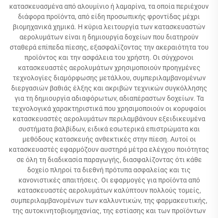
κατασκευασμένα από αλουμίνιο ή λαμαρίνα, τα οποία περιέχουν
διάφορα προϊόντα, από είδη προσωπικής φροντίδας μέχρι
βιομηχανικά χημικά. Η κύρια λειτουργία των κατασκευαστών
αερολυμάτων είναι η δημιουργία δοχείων που διατηρούν
σταθερά επίπεδα πίεσης, εξασφαλίζοντας την ακεραιότητα του
προϊόντος και την ασφάλεια του χρήστη. Οι σύγχρονοι
κατασκευαστές αερολυμάτων χρησιμοποιούν προηγμένες
τεχνολογίες διαμόρφωσης μετάλλου, συμπεριλαμβανομένων
διεργασιών βαθιάς έλξης και ακριβών τεχνικών συγκόλλησης
για τη δημιουργία αδιαφόρωτων, αδιαπέραστων δοχείων. Τα
τεχνολογικά χαρακτηριστικά που χρησιμοποιούν οι κορυφαίοι
κατασκευαστές αερολυμάτων περιλαμβάνουν εξειδικευμένα
συστήματα βαλβίδων, ειδικά εσωτερικά επιστρώματα και
μεθόδους κατασκευής ανθεκτικές στην πίεση. Αυτοί οι
κατασκευαστές εφαρμόζουν αυστηρά μέτρα ελέγχου ποιότητας
σε όλη τη διαδικασία παραγωγής, διασφαλίζοντας ότι κάθε
δοχείο πληροί τα διεθνή πρότυπα ασφαλείας και τις
κανονιστικές απαιτήσεις. Οι εφαρμογές για προϊόντα από
κατασκευαστές αερολυμάτων καλύπτουν πολλούς τομείς,
συμπεριλαμβανομένων των καλλυντικών, της φαρμακευτικής,
της αυτοκινητοβιομηχανίας, της εστίασης και των προϊόντων