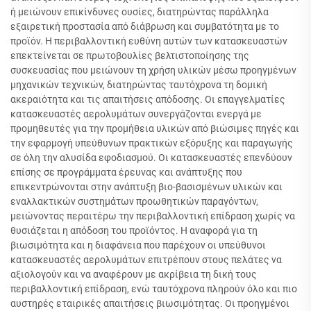
ή μειώνουν επικίνδυνες ουσίες, διατηρώντας παράλληλα
εξαιρετική προστασία από διάβρωση και συμβατότητα με το
προϊόν. Η περιβαλλοντική ευθύνη αυτών των κατασκευαστών
επεκτείνεται σε πρωτοβουλίες βελτιστοποίησης της
συσκευασίας που μειώνουν τη χρήση υλικών μέσω προηγμένων
μηχανικών τεχνικών, διατηρώντας ταυτόχρονα τη δομική
ακεραιότητα και τις απαιτήσεις απόδοσης. Οι επαγγελματίες
κατασκευαστές αερολυμάτων συνεργάζονται ενεργά με
προμηθευτές για την προμήθεια υλικών από βιώσιμες πηγές και
την εφαρμογή υπεύθυνων πρακτικών εξόρυξης και παραγωγής
σε όλη την αλυσίδα εφοδιασμού. Οι κατασκευαστές επενδύουν
επίσης σε προγράμματα έρευνας και ανάπτυξης που
επικεντρώνονται στην ανάπτυξη βιο-βασισμένων υλικών και
εναλλακτικών συστημάτων προωθητικών παραγόντων,
μειώνοντας περαιτέρω την περιβαλλοντική επίδραση χωρίς να
θυσιάζεται η απόδοση του προϊόντος. Η αναφορά για τη
βιωσιμότητα και η διαφάνεια που παρέχουν οι υπεύθυνοι
κατασκευαστές αερολυμάτων επιτρέπουν στους πελάτες να
αξιολογούν και να αναφέρουν με ακρίβεια τη δική τους
περιβαλλοντική επίδραση, ενώ ταυτόχρονα πληρούν όλο και πιο
αυστηρές εταιρικές απαιτήσεις βιωσιμότητας. Οι προηγμένοι