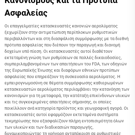
Κανονισμούς και τα Πρότυπα
Ασφαλείας
Οι επαγγελματίες κατασκευαστές κανονιών αερολύματος
ξεχωρίζουν στην αντιμετώπιση περίπλοκων ρυθμιστικών
περιβαλλόντων και στη διασφάλιση συμμόρφωσης με τα διεθνή
πρότυπα ασφαλείας που διέπουν την παραγωγή και διανομή
δοχείων υπό πίεση. Οι κατασκευαστές αυτοί διαθέτουν
εκτεταμένη γνώση των ρυθμίσεων σε πολλές δικαιοδοσίες,
συμπεριλαμβανομένων των απαιτήσεων του FDA, των οδηγιών
της Ευρωπαϊκής Ένωσης και διαφόρων εθνικών προτύπων
ασφαλείας που επηρεάζουν τη συσκευασία αερολύματος. Η
εμπειρογνωμοσύνη σε θέματα συμμόρφωσης καθιερωμένων
κατασκευαστών αερολύματος περιλαμβάνει την κατανόηση των
κανονισμών για τη μεταφορά, την κατάταξη επικίνδυνων υλικών
και τις συγκεκριμένες απαιτήσεις σήμανσης, οι οποίες
ποικίλλουν ανά κατηγορία προϊόντος και γεωγραφική αγορά. Οι
κατασκευαστές αυτοί εφαρμόζουν εκτεταμένα συστήματα
τεκμηρίωσης που εξασφαλίζουν πλήρη εντοπισιμότητα όλων
των υλικών και των διαδικασιών παραγωγής,
δυναμικοποιώντας τη γρήγορη ανταπόκριση σε ρυθμιστικές