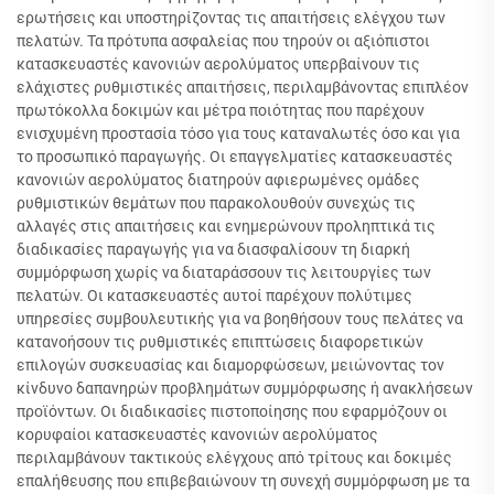
ερωτήσεις και υποστηρίζοντας τις απαιτήσεις ελέγχου των
πελατών. Τα πρότυπα ασφαλείας που τηρούν οι αξιόπιστοι
κατασκευαστές κανονιών αερολύματος υπερβαίνουν τις
ελάχιστες ρυθμιστικές απαιτήσεις, περιλαμβάνοντας επιπλέον
πρωτόκολλα δοκιμών και μέτρα ποιότητας που παρέχουν
ενισχυμένη προστασία τόσο για τους καταναλωτές όσο και για
το προσωπικό παραγωγής. Οι επαγγελματίες κατασκευαστές
κανονιών αερολύματος διατηρούν αφιερωμένες ομάδες
ρυθμιστικών θεμάτων που παρακολουθούν συνεχώς τις
αλλαγές στις απαιτήσεις και ενημερώνουν προληπτικά τις
διαδικασίες παραγωγής για να διασφαλίσουν τη διαρκή
συμμόρφωση χωρίς να διαταράσσουν τις λειτουργίες των
πελατών. Οι κατασκευαστές αυτοί παρέχουν πολύτιμες
υπηρεσίες συμβουλευτικής για να βοηθήσουν τους πελάτες να
κατανοήσουν τις ρυθμιστικές επιπτώσεις διαφορετικών
επιλογών συσκευασίας και διαμορφώσεων, μειώνοντας τον
κίνδυνο δαπανηρών προβλημάτων συμμόρφωσης ή ανακλήσεων
προϊόντων. Οι διαδικασίες πιστοποίησης που εφαρμόζουν οι
κορυφαίοι κατασκευαστές κανονιών αερολύματος
περιλαμβάνουν τακτικούς ελέγχους από τρίτους και δοκιμές
επαλήθευσης που επιβεβαιώνουν τη συνεχή συμμόρφωση με τα