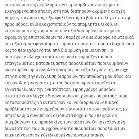
κατασκευαστές αερολυμάτων περιλαμβάνουν συστήματα
ελεγχόμενα από υπολογιστή που διατηρούν ακριβείς ανοχές
πάχους τοιχώματος, εξασφαλίζοντας το βέλτιστο λόγο αντοχής
προς βάρος, ενώ ελαχιστοποιούν τα απόβλητα υλικού. Οι
κατασκευαστές χρησιμοποιούν εξειδικευμένα συστήματα
εφαρμογής επιστρώσεων που παρέχουν ομοιόμορφα εσωτερικά
και εξωτερικά φινιρίσματα, προστατεύοντας τόσο το δοχείο όσο
και το περιεχόμενό του από διάβρωση και μόλυνση. Τα
συστήματα ελέγχου ποιότητας που εφαρμόζονται από
επαγγελματίες κατασκευαστές αερολυμάτων περιλαμβάνουν
εκτεταμένα πρωτόκολλα δοκιμών που αξιολογούν την αντοχή
στην πίεση, την ανίχνευση διαρροών, την απόδοση βαλβίδας και
τη συνολική ακεραιότητα του δοχείου πριν τα προϊόντα
εγκαταλείψουν την εγκατάσταση. Προηγμένες μέθοδοι
στατιστικού ελέγχου διεργασιών επιτρέπουν σε αυτούς τους
κατασκευαστές να εντοπίζουν και να διορθώνουν πιθανά
προβλήματα πριν επηρεάσουν την ποιότητα του προϊόντος, με
αποτέλεσμα συνεπή και αξιόπιστα δοχεία που πληρούν ή
υπερβαίνουν τις προσδοκίες των πελατών. Οι τεχνολογικές
δυνατότητες των σύγχρονων κατασκευαστών αερολυμάτων
επεκτείνονται σε εξειδικευμένες εργαστηριακές