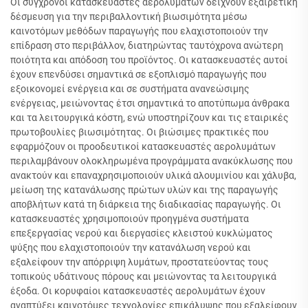
Οι σύγχρονοι κατασκευαστές αερολυμάτων δείχνουν εξαιρετική
δέσμευση για την περιβαλλοντική βιωσιμότητα μέσω
καινοτόμων μεθόδων παραγωγής που ελαχιστοποιούν την
επίδραση στο περιβάλλον, διατηρώντας ταυτόχρονα ανώτερη
ποιότητα και απόδοση του προϊόντος. Οι κατασκευαστές αυτοί
έχουν επενδύσει σημαντικά σε εξοπλισμό παραγωγής που
εξοικονομεί ενέργεια και σε συστήματα ανανεώσιμης
ενέργειας, μειώνοντας έτσι σημαντικά το αποτύπωμα άνθρακα
και τα λειτουργικά κόστη, ενώ υποστηρίζουν και τις εταιρικές
πρωτοβουλίες βιωσιμότητας. Οι βιώσιμες πρακτικές που
εφαρμόζουν οι προοδευτικοί κατασκευαστές αερολυμάτων
περιλαμβάνουν ολοκληρωμένα προγράμματα ανακύκλωσης που
ανακτούν και επαναχρησιμοποιούν υλικά αλουμινίου και χάλυβα,
μείωση της κατανάλωσης πρώτων υλών και της παραγωγής
αποβλήτων κατά τη διάρκεια της διαδικασίας παραγωγής. Οι
κατασκευαστές χρησιμοποιούν προηγμένα συστήματα
επεξεργασίας νερού και διεργασίες κλειστού κυκλώματος
ψύξης που ελαχιστοποιούν την κατανάλωση νερού και
εξαλείφουν την απόρριψη λυμάτων, προστατεύοντας τους
τοπικούς υδάτινους πόρους και μειώνοντας τα λειτουργικά
έξοδα. Οι κορυφαίοι κατασκευαστές αερολυμάτων έχουν
αναπτύξει καινοτόμες τεχνολογίες επικάλυψης που εξαλείφουν