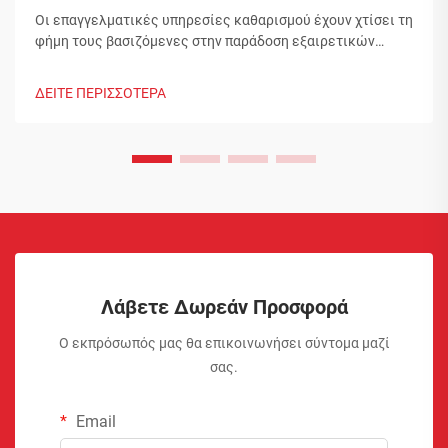
Οι επαγγελματικές υπηρεσίες καθαρισμού έχουν χτίσει τη
φήμη τους βασιζόμενες στην παράδοση εξαιρετικών
αποτελεσμάτων που ξεπερνούν τα συνηθισμένα πρότυπα
καθαρισμού σπιτιών. Τα προϊόντα που επιλέγουν δεν είναι
ΔΕΙΤΕ ΠΕΡΙΣΣΟΤΕΡΑ
τυχαίες επιλογές, αλλά προσεκτικά επιλεγμένες λύσεις
οι οποίες έχουν αποδείξει την αποτελεσματικότητά
τους...
Λάβετε Δωρεάν Προσφορά
Ο εκπρόσωπός μας θα επικοινωνήσει σύντομα μαζί
σας.
Email