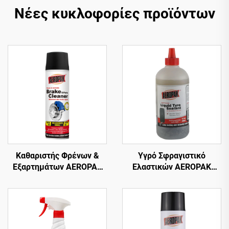
Νέες κυκλοφορίες προϊόντων
Καθαριστής Φρένων &
Υγρό Σφραγιστικό
Εξαρτημάτων AEROPAK
Ελαστικών AEROPAK
500ml Βαλβίδα 360°
500ml για Αδερένια
Καθαρισμός σε
Ελαστικά – Απαιτείται
Δευτερόλεπτα για Φρένα
Χρήση με Αεροσυμπιεστή