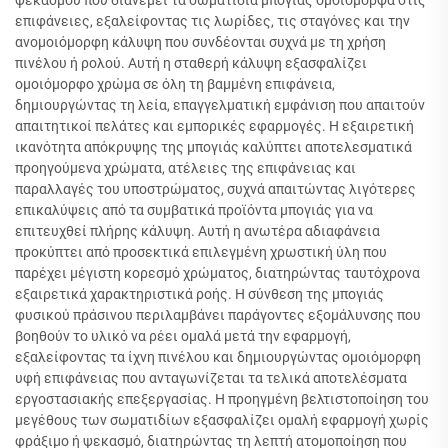
ψεκασμού που διανέμει τα σωματίδια μπογιάς ομοιόμορφα στις
επιφάνειες, εξαλείφοντας τις λωρίδες, τις σταγόνες και την
ανομοιόμορφη κάλυψη που συνδέονται συχνά με τη χρήση
πινέλου ή ρολού. Αυτή η σταθερή κάλυψη εξασφαλίζει
ομοιόμορφο χρώμα σε όλη τη βαμμένη επιφάνεια,
δημιουργώντας τη λεία, επαγγελματική εμφάνιση που απαιτούν
απαιτητικοί πελάτες και εμπορικές εφαρμογές. Η εξαιρετική
ικανότητα απόκρυψης της μπογιάς καλύπτει αποτελεσματικά
προηγούμενα χρώματα, ατέλειες της επιφάνειας και
παραλλαγές του υποστρώματος, συχνά απαιτώντας λιγότερες
επικαλύψεις από τα συμβατικά προϊόντα μπογιάς για να
επιτευχθεί πλήρης κάλυψη. Αυτή η ανωτέρα αδιαφάνεια
προκύπτει από προσεκτικά επιλεγμένη χρωστική ύλη που
παρέχει μέγιστη κορεσμό χρώματος, διατηρώντας ταυτόχρονα
εξαιρετικά χαρακτηριστικά ροής. Η σύνθεση της μπογιάς
φυσικού πράσινου περιλαμβάνει παράγοντες εξομάλυνσης που
βοηθούν το υλικό να ρέει ομαλά μετά την εφαρμογή,
εξαλείφοντας τα ίχνη πινέλου και δημιουργώντας ομοιόμορφη
υφή επιφάνειας που ανταγωνίζεται τα τελικά αποτελέσματα
εργοστασιακής επεξεργασίας. Η προηγμένη βελτιστοποίηση του
μεγέθους των σωματιδίων εξασφαλίζει ομαλή εφαρμογή χωρίς
φράξιμο ή ψεκασμό, διατηρώντας τη λεπτή ατομοποίηση που