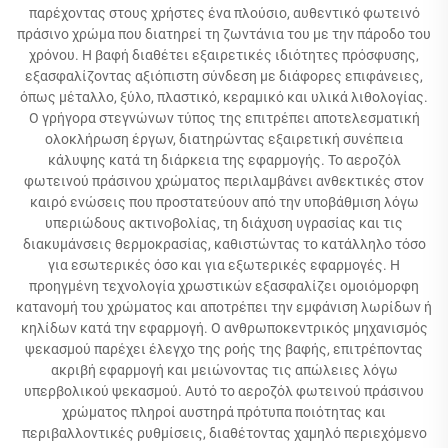
παρέχοντας στους χρήστες ένα πλούσιο, αυθεντικό φωτεινό
πράσινο χρώμα που διατηρεί τη ζωντάνια του με την πάροδο του
χρόνου. Η βαφή διαθέτει εξαιρετικές ιδιότητες πρόσφυσης,
εξασφαλίζοντας αξιόπιστη σύνδεση με διάφορες επιφάνειες,
όπως μέταλλο, ξύλο, πλαστικό, κεραμικό και υλικά λιθολογίας.
Ο γρήγορα στεγνώνων τύπος της επιτρέπει αποτελεσματική
ολοκλήρωση έργων, διατηρώντας εξαιρετική συνέπεια
κάλυψης κατά τη διάρκεια της εφαρμογής. Το αεροζόλ
φωτεινού πράσινου χρώματος περιλαμβάνει ανθεκτικές στον
καιρό ενώσεις που προστατεύουν από την υποβάθμιση λόγω
υπεριώδους ακτινοβολίας, τη διάχυση υγρασίας και τις
διακυμάνσεις θερμοκρασίας, καθιστώντας το κατάλληλο τόσο
για εσωτερικές όσο και για εξωτερικές εφαρμογές. Η
προηγμένη τεχνολογία χρωστικών εξασφαλίζει ομοιόμορφη
κατανομή του χρώματος και αποτρέπει την εμφάνιση λωρίδων ή
κηλίδων κατά την εφαρμογή. Ο ανθρωποκεντρικός μηχανισμός
ψεκασμού παρέχει έλεγχο της ροής της βαφής, επιτρέποντας
ακριβή εφαρμογή και μειώνοντας τις απώλειες λόγω
υπερβολικού ψεκασμού. Αυτό το αεροζόλ φωτεινού πράσινου
χρώματος πληροί αυστηρά πρότυπα ποιότητας και
περιβαλλοντικές ρυθμίσεις, διαθέτοντας χαμηλό περιεχόμενο