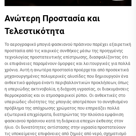
Ανώτερη Προστασία και
Τελεστικότητα
Το αερογραφικό μπογιά φασκιανού πράσινου παρέχει εξαιρετική
προστασία από τις καιρικές συνθήκες μέσω της προηγμένης
τεχνολογίας προστατευτικής επίστρωσης, διασφαλίζοντας ότι
οι επιφάνειες παραμένουν όμορφες και λειτουργικές για πολλά
χρόνια. Αυτή η ανωτέρα προστασία προέρχεται από προσεκτικά
μηχανουργημένες πολυμερικές αλυσίδες που δημιουργούν ένα
ανθεκτικό φράγμα έναντι περιβαλλοντικών προκλήσεων, όπως
η υπεριώδης ακτινοβολία, η διάχυση υγρασίας, οι διακυμάνσεις
θερμοκρασίας και οι ατμοσφαιρικοί ρύποι. Οι ανθεκτικές στο
υπεριώδες ιδιότητες της μπογιάς αποτρέπουν το συνηθισμένο
πρόβλημα της απόχρωσης χρώματος που επηρεάζει πολλά
εξωτερικά επιχρίσματα, διατηρώντας την πλούσια εμφάνιση
φασκιανού πράσινου κατά τη διάρκεια εποχών έκθεσης στον
ήλιο. Οι δυνατότητες αντίστασης στην υγρασία προστατεύουν
τις υποκείμενες επιφάνειες από ζημιές από νερό, σχηματισμό