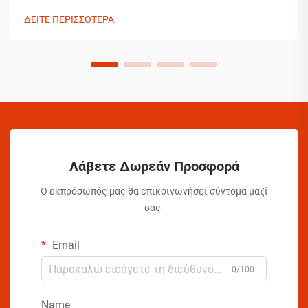
καθαρισμού σπιτιών. Τα προϊόντα που επιλέγουν δεν είναι
ΔΕΙΤΕ ΠΕΡΙΣΣΟΤΕΡΑ
τυχαίες επιλογές, αλλά προσεκτικά επιλεγμένες λύσεις
οι οποίες έχουν αποδείξει την αποτελεσματικότητά
τους...
Λάβετε Δωρεάν Προσφορά
Ο εκπρόσωπός μας θα επικοινωνήσει σύντομα μαζί
σας.
Email
0/100
Name