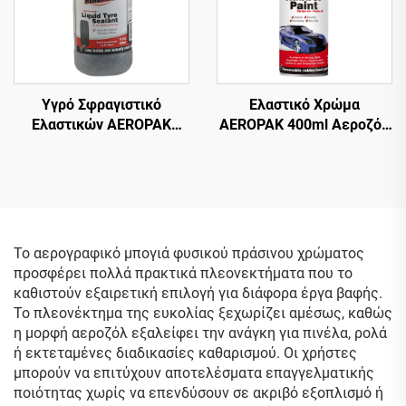
Υγρό Σφραγιστικό
Ελαστικό Χρώμα
Ελαστικών AEROPAK
AEROPAK 400ml Αεροζόλ
500ml για Αδερένια
390g Αφαιρούμενο
Ελαστικά – Απαιτείται
Ψεκαζόμενο Χρώμα για
Χρήση με Αεροσυμπιεστή
Ζάντες
Το αερογραφικό μπογιά φυσικού πράσινου χρώματος
προσφέρει πολλά πρακτικά πλεονεκτήματα που το
καθιστούν εξαιρετική επιλογή για διάφορα έργα βαφής.
Το πλεονέκτημα της ευκολίας ξεχωρίζει αμέσως, καθώς
η μορφή αεροζόλ εξαλείφει την ανάγκη για πινέλα, ρολά
ή εκτεταμένες διαδικασίες καθαρισμού. Οι χρήστες
μπορούν να επιτύχουν αποτελέσματα επαγγελματικής
ποιότητας χωρίς να επενδύσουν σε ακριβό εξοπλισμό ή