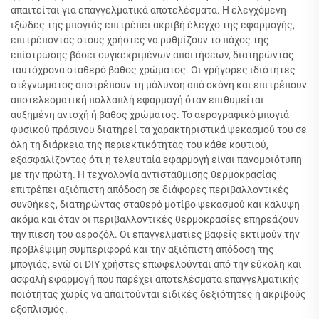
απαιτείται για επαγγελματικά αποτελέσματα. Η ελεγχόμενη
ιξώδες της μπογιάς επιτρέπει ακριβή έλεγχο της εφαρμογής,
επιτρέποντας στους χρήστες να ρυθμίζουν το πάχος της
επίστρωσης βάσει συγκεκριμένων απαιτήσεων, διατηρώντας
ταυτόχρονα σταθερό βάθος χρώματος. Οι γρήγορες ιδιότητες
στέγνωματος αποτρέπουν τη μόλυνση από σκόνη και επιτρέπουν
αποτελεσματική πολλαπλή εφαρμογή όταν επιθυμείται
αυξημένη αντοχή ή βάθος χρώματος. Το αερογραφικό μπογιά
φυσικού πράσινου διατηρεί τα χαρακτηριστικά ψεκασμού του σε
όλη τη διάρκεια της περιεκτικότητας του κάθε κουτιού,
εξασφαλίζοντας ότι η τελευταία εφαρμογή είναι πανομοιότυπη
με την πρώτη. Η τεχνολογία αντιστάθμισης θερμοκρασίας
επιτρέπει αξιόπιστη απόδοση σε διάφορες περιβαλλοντικές
συνθήκες, διατηρώντας σταθερό μοτίβο ψεκασμού και κάλυψη
ακόμα και όταν οι περιβαλλοντικές θερμοκρασίες επηρεάζουν
την πίεση του αεροζόλ. Οι επαγγελματίες βαφείς εκτιμούν την
προβλέψιμη συμπεριφορά και την αξιόπιστη απόδοση της
μπογιάς, ενώ οι DIY χρήστες επωφελούνται από την εύκολη και
ασφαλή εφαρμογή που παρέχει αποτελέσματα επαγγελματικής
ποιότητας χωρίς να απαιτούνται ειδικές δεξιότητες ή ακριβούς
εξοπλισμός.