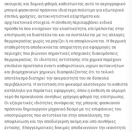
σκουριάς και δομική φθορά, καθιστώντας αυτό το αερογραφικό
μπογιά φασκιανού πράσινου ιδιαίτερα πολύτιμο για εξωτερικά
έπιπλα, φράχτες, αυτοκινητιστικά εξαρτήματα και
αρχιτεκτονικά στοιχεία. Η σύνθεση περιλαμβάνει ειδικά
πρόσθετα που ενισχύουν την ελαστικότητα, επιτρέποντας στην
επίστρωση να διαστέλλεται και να συστέλλεται με τις αλλαγές
θερμοκρασίας χωρίς να ραγίζει ή να αποφλοιώνεται. Η θερμική
σταθερότητα αποδεικνύεται απαραίτητη για εφαρμογές σε
περιοχές που βιώνουν σημαντικές εποχιακές διακυμάνσεις
θερμοκρασίας. Οι ιδιότητες αντίστασης στα χημικά παρέχουν
επιπλέον προστασία έναντι καθαριστικών, υγρών αυτοκινήτων
και βιομηχανικών χημικών, διασφαλίζοντας ότι το τελικό
αποτέλεσμα διατηρεί την ακεραιότητά του σε δύσκολα
περιβάλλοντα. Η αντίσταση στο ψεκασμό αλατόνερου το καθιστά
κατάλληλο για παράκτιες εφαρμογές, όπου η έκθεση σε αλμυρό
νερό θα προκαλούσε συνήθως γρήγορη φθορά της επίστρωσης.
Οι εξαιρετικές ιδιότητες συνάφειας της μπογιάς φασκιανού
πράσινου δημιουργούν μηχανικό δεσμό με τις επιφάνειες του
υποστρώματος που αντιστέκεται στην αποκόλληση, την
αποφλοίωση και την αποδιέγερση ακόμη και υπό συνθήκες
έντασης. Επαγγελματικές δοκιμές αποδεικνύουν την ικανότητα