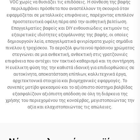
VOC χωρίς να θυσιάζει τις επιδόσεις. Η σύνθεση της βαφής
περιλαμβάνει πρόσθετα που αναστέλλουν τη σκουριά όταν
εφαρμόζεται σε μεταλλικές επιφάνειες, παρέχοντας επιπλέον
προστατευτικά οφέλη πέρα από την αισθητική βελτίωση.
Επαγγελματίες βαφείς και DIY ενθουσιώδεις εκτιμούν τις
εξαιρετικές ιδιότητες εξομάλυνσης της βαφής, οι οποίες
δημιουργούν λεία, επαγγελματικά φινιρίσματα χωρίς σημάδια
πινέλου ή τροχίσκου. Το αεροζόλ φωτεινού πράσινου χρώματος
στεγνώνει σε μια ανθεκτική, ανθεκτική στις γρατζουνιές
επιφάνεια που αντέχει τον τακτικό καθαρισμό και τη συντήρηση.
Η ευέλικτη φύση της την καθιστά ιδανική για επιδιορθώσεις σε
αυτοκίνητα, αποκατάσταση επίπλων, καλλιτεχνικά έργα,
αρχιτεκτονικά στοιχεία και βιομηχανικές εφαρμογές. Το
συνεπές μοτίβο ψεκασμού και το αξιόπιστο σύστημα βαλβίδας
εξασφαλίζουν αξιόπιστη απόδοση σε όλη τη διάρκεια της
χρήσης του περιεχομένου της κονσέρβας, μεγιστοποιώντας την
αξία και ελαχιστοποιώντας τις απώλειες.