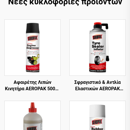
Νέες κυκλοφορίες προϊόντων
Αφαιρέτης Λιπών
Σφραγιστικό & Αντλία
Κινητήρα AEROPAK 500ml
Ελαστικών AEROPAK
Βασισμένος σε Διαλύτη,
450ml Έκτακτη Ανάγκη
Καθαρισμός Αυτοκινήτου,
Επισκευής & Πλήρωσης
Αφαίρεση Λιπών
για Αδερένια Ελαστικά