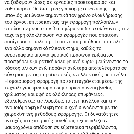
να ξοδέψουν ώρες σε εργασίες προετοιμασίας και
καθαρισμού. Οι ιδιότητες γρήγορης στέγνωσης της
μπογιάς μειώνουν σημαντικά τον χρόνο ολοκλήρωσης
του έργου, επιτρέποντας την εφαρμογή πολλαπλών
στρώσεων μέσα στην ίδια ημέρα και διευκολύνοντας την
ταχύτερη ολοκλήρωση για εφαρμογές που απαιτούν
επείγουσα εκτέλεση. Η οικονομική απόδοση αποτελεί
ένα άλλο σημαντικό πλεονέκτημα, καθώς το
αερογραφικό μπογιά φυσικού πράσινου χρώματος
προσφέρει εξαιρετική κάλυψη ανά ευρώ, μειώνοντας το
κόστος υλικών ενώ παράγει ανώτερα αποτελέσματα σε
σύγκριση με τις παραδοσιακές εναλλακτικές με πινέλο.
Η ομοιόμορφη εφαρμογή που επιτυγχάνεται μέσω της
τεχνολογίας ψεκασμού δημιουργεί συνεπή βάθος
χρώματος και υφή σε ολόκληρες επιφάνειες,
εξαλείφοντας τις λωρίδες, τα ίχνη πινέλου και την
ανομοιόμορφη κάλυψη που συχνά συνδέονται με τις
χειροκίνητες μεθόδους εφαρμογής. Οι δυνατότητες
αντοχής στις καιρικές συνθήκες εξασφαλίζουν
μακροχρόνια απόδοση σε εξωτερικά περιβάλλοντα,
προστατεύοντας τις επιφάνειες από ξεθώριασμα,