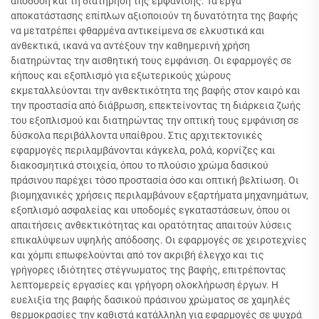
απόδοση και τη διατήρηση της εμφάνισης. Τα έργα
αποκατάστασης επίπλων αξιοποιούν τη δυνατότητα της βαφής
να μετατρέπει φθαρμένα αντικείμενα σε ελκυστικά και
ανθεκτικά, ικανά να αντέξουν την καθημερινή χρήση
διατηρώντας την αισθητική τους εμφάνιση. Οι εφαρμογές σε
κήπους και εξοπλισμό για εξωτερικούς χώρους
εκμεταλλεύονται την ανθεκτικότητα της βαφής στον καιρό και
την προστασία από διάβρωση, επεκτείνοντας τη διάρκεια ζωής
του εξοπλισμού και διατηρώντας την οπτική τους εμφάνιση σε
δύσκολα περιβάλλοντα υπαίθρου. Στις αρχιτεκτονικές
εφαρμογές περιλαμβάνονται κάγκελα, ρολά, κορνίζες και
διακοσμητικά στοιχεία, όπου το πλούσιο χρώμα δασικού
πράσινου παρέχει τόσο προστασία όσο και οπτική βελτίωση. Οι
βιομηχανικές χρήσεις περιλαμβάνουν εξαρτήματα μηχανημάτων,
εξοπλισμό ασφαλείας και υποδομές εγκαταστάσεων, όπου οι
απαιτήσεις ανθεκτικότητας και ορατότητας απαιτούν λύσεις
επικαλύψεων υψηλής απόδοσης. Οι εφαρμογές σε χειροτεχνίες
και χόμπι επωφελούνται από τον ακριβή έλεγχο και τις
γρήγορες ιδιότητες στέγνωματος της βαφής, επιτρέποντας
λεπτομερείς εργασίες και γρήγορη ολοκλήρωση έργων. Η
ευελιξία της βαφής δασικού πράσινου χρώματος σε χαμηλές
θερμοκρασίες την καθιστά κατάλληλη για εφαρμογές σε ψυχρά