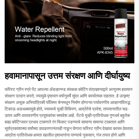
हवामानापासून उत्तम संरक्षण आणि दीर्घायुष्य
फॉरेस्ट ग्रीन स्प्रे पेंट आपल्या अ‍ॅडव्हान्स्ड संरक्षक कोटिंग तंत्रज्ञानाद्वारे अत्युत्तम हवामान
संरक्षण प्रदान करते, ज्यामुळे पृष्ठभाग वर्षानुवर्षे सुंदर आणि कार्यात्मक राहतात. हे उत्कृष्ट
संरक्षण अचूक अभियांत्रिकी पॉलिमर चेनमधून निर्माण होणाऱ्या पर्यावरणीय आव्हानांविरुद्ध
टिकाऊ अडथळ्यामुळे होते, ज्यामध्ये यूव्ही विकिरण, आर्द्रतेचे प्रवेश, तापमानातील चढ-
उतार आणि वातावरणीय प्रदूषकांचा समावेश आहे. पेंटचे यूव्ही-प्रतिरोधक गुणधर्म बहुतेक
बाह्य कोटिंग्जवर प्रभाव टाकणारे रंग फिकट पडण्याचे सामान्य समस्या टाळतात आणि
सूर्यप्रकाशाच्या वर्षांच्या उघडपणानंतरही गाडून घेणारा फॉरेस्ट ग्रीन देखावा कायम ठेवतात.
आर्द्रता प्रतिरोधक क्षमता खालील पृष्ठभागांना पाण्याचे नुकसान, गंज तयार होणे आणि