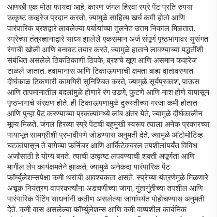
आणखी एक मोठा फायदा आहे, कारण जंगल हिरवा स्प्रे पेंट प्रति रुपया
उत्कृष्ट कव्हरेज प्रदान करतो, ज्यामुळे साहित्य खर्च कमी होतो आणि
पारंपारिक ब्रशद्वारे लावलेल्या पर्यायांच्या तुलनेत उत्तम निकाल मिळतात.
स्प्रेच्या तंत्रज्ञानाद्वारे साध्य झालेले एकसमान अर्ज संपूर्ण पृष्ठभागावर सुसंगत
रंगाची खोली आणि बनावट तयार करते, ज्यामुळे हाताने लावण्याच्या पद्धतींशी
संबंधित असलेले ठिकठिकाणी ठिपके, ब्रशचे खूण आणि असमान कव्हरेज
टाळले जातात. हवामानास आणि टिकाऊपणाची क्षमता बाह्य वातावरणात
दीर्घकाळ टिकणारी कामगिरी सुनिश्चित करते, ज्यामुळे सूर्यप्रकाश, पाऊस
आणि तापमानातील बदलांमुळे होणारे रंग उडणे, फुटणे आणि नाश होणे यापासून
पृष्ठभागाचे संरक्षण होते. ही टिकाऊपणामुळे दुरुस्तीच्या गरजा कमी होतात
आणि पुन्हा पेंट करण्याच्या प्रकल्पांमध्ये लांब अंतर येते, ज्यामुळे दीर्घकालीन
मूल्य मिळते. जंगल हिरव्या स्प्रे पेंटची बहुमुखी स्वरूप त्याला अनेक प्रकारच्या
पायाभूत सामग्रीशी प्रभावीपणे जोडण्यास अनुमती देते, ज्यामुळे ऑटोमोटिव्ह
घटकांपासून ते बागेच्या फर्निचर आणि आर्किटेक्चरल तपशीलांपर्यंत विविध
अर्जांसाठी हे योग्य बनते. त्याची उत्कृष्ट लपवण्याची शक्ती अपूर्णता आणि
मागील लेप कार्यक्षमतेने झाकते, ज्यामुळे अनेकदा पारंपारिक पेंट
फॉर्म्युलेशन्सपेक्षा कमी थरांची आवश्यकता असते. स्प्रेच्या यंत्रणेमुळे मिळणारे
अचूक नियंत्रण वापरकर्त्यांना अडचणीच्या जागा, गुंतागुंतीच्या तपशील आणि
पारंपारिक पेंटिंग साधनांनी कठीण असलेल्या जागांपर्यंत पोहोचण्यास अनुमती
देते. कमी वास असलेल्या फॉर्म्युलेशन्स आणि कमी वाष्पशील कार्बनिक