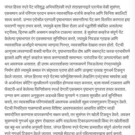
जंगल हिरवा स्प्रे पेंट परिशुद्ध अभियांत्रिकी स्प्रे तंत्रज्ञानाद्वारे प्रत्येक वेळी सुसंगत,
एकसमान अर्ज परिणाम प्रदान करून व्यावसायिक-दर्जाचे कव्हरेज आणि फिनिश क्वालिटी
साध्य करतो. उन्नत एरोसॉल प्रणाली पृष्ठभागावर समानरीत्या पेंट कण वितरित करणारा इष्ट
फवारणी नमुना तयार करते, ज्यामुळे ब्रश किंवा रोलर अर्ज पद्धतींशी संबंधित असलेल्या
स्ट्रीक्स, ड्रिप्स आणि असमान कव्हरेज टाळल्या जातात. हे सुसंगत कव्हरेज संपूर्ण पेंट
केलेल्या पृष्ठभागात रंग एकसमानता सुनिश्चित करते, ज्यामुळे निवडक ग्राहक आणि
व्यावसायिक अर्जांद्वारे मागवल्या जाणार्‍या निरभ्र, व्यावसायिक देखावा तयार होतो. पेंटची
अत्युत्तम लपवण्याची शक्ती मागील रंग, पृष्ठभागावरील दोष आणि सबस्ट्रेट फरक प्रभावीपणे
झाकते आणि संपूर्ण कव्हरेज साध्य करण्यासाठी सामान्यतः पारंपारिक पेंट उत्पादनांपेक्षा कमी
थर आवश्यक असतात. ही उत्तम अपारदर्शकता जागरूकपणे निवडलेल्या रंगद्रव्यांमुळे
निर्माण होते ज्यामुळे कमाल रंग संतृप्तता प्राप्त होते आणि उत्कृष्ट प्रवाह गुणधर्म टिकवून
ठेवले जातात. जंगल हिरव्या स्प्रे पेंटच्या फॉर्म्युलेशनमध्ये लेव्हलिंग एजंट्सचा समावेश आहे
जे अर्जानंतर कोटिंग सुरळीतपणे प्रवाहित होण्यास मदत करतात, ब्रश मार्क्स टाळतात आणि
फॅक्टरी-अर्ज केलेल्या फिनिशेसना स्पर्धा देणारी एकसमान पृष्ठभाग गुणवत्ता तयार करतात.
उन्नत कण आकार अनुकूलन अडथळे किंवा फुगवणे न टाकता सुरळीत अर्ज सुनिश्चित
करते, तर व्यावसायिक परिणामांसाठी आवश्यक असलेली सूक्ष्म परमाणुकरण टिकवून ठेवते.
पेंटची नियंत्रित गाळण्याची क्षमता विशिष्ट आवश्यकतांवर आधारित कोटिंग जाडी
समायोजित करण्यास वापरकर्त्यांना सक्षम करते, तर सुसंगत रंग खोली टिकवून ठेवते. लवकर
सुकण्याचे गुणधर्म धूळ दूषण रोखतात आणि वाढलेल्या टिकाऊपणासाठी किंवा रंग खोलीसाठी
दक्ष बहु-थर अर्जास अनुमती देतात. जंगल हिरव्या स्प्रे पेंटच्या डब्यातील संपूर्ण अंतर्गत त्याचे
स्प्रे गुणधर्म टिकवून ठेवले जातात, ज्यामुळे शेवटचा अर्ज पहिल्यासारखाच कार्य करतो.