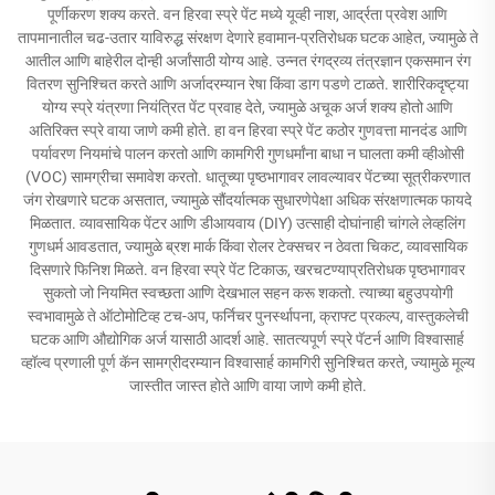
पूर्णीकरण शक्य करते. वन हिरवा स्प्रे पेंट मध्ये यूव्ही नाश, आर्द्रता प्रवेश आणि
तापमानातील चढ-उतार याविरुद्ध संरक्षण देणारे हवामान-प्रतिरोधक घटक आहेत, ज्यामुळे ते
आतील आणि बाहेरील दोन्ही अर्जांसाठी योग्य आहे. उन्नत रंगद्रव्य तंत्रज्ञान एकसमान रंग
वितरण सुनिश्चित करते आणि अर्जादरम्यान रेषा किंवा डाग पडणे टाळते. शारीरिकदृष्ट्या
योग्य स्प्रे यंत्रणा नियंत्रित पेंट प्रवाह देते, ज्यामुळे अचूक अर्ज शक्य होतो आणि
अतिरिक्त स्प्रे वाया जाणे कमी होते. हा वन हिरवा स्प्रे पेंट कठोर गुणवत्ता मानदंड आणि
पर्यावरण नियमांचे पालन करतो आणि कामगिरी गुणधर्मांना बाधा न घालता कमी व्हीओसी
(VOC) सामग्रीचा समावेश करतो. धातूच्या पृष्ठभागावर लावल्यावर पेंटच्या सूत्रीकरणात
जंग रोखणारे घटक असतात, ज्यामुळे सौंदर्यात्मक सुधारणेपेक्षा अधिक संरक्षणात्मक फायदे
मिळतात. व्यावसायिक पेंटर आणि डीआयवाय (DIY) उत्साही दोघांनाही चांगले लेव्हलिंग
गुणधर्म आवडतात, ज्यामुळे ब्रश मार्क किंवा रोलर टेक्सचर न ठेवता चिकट, व्यावसायिक
दिसणारे फिनिश मिळते. वन हिरवा स्प्रे पेंट टिकाऊ, खरचटण्याप्रतिरोधक पृष्ठभागावर
सुकतो जो नियमित स्वच्छता आणि देखभाल सहन करू शकतो. त्याच्या बहुउपयोगी
स्वभावामुळे ते ऑटोमोटिव्ह टच-अप, फर्निचर पुनर्स्थापना, क्राफ्ट प्रकल्प, वास्तुकलेची
घटक आणि औद्योगिक अर्ज यासाठी आदर्श आहे. सातत्यपूर्ण स्प्रे पॅटर्न आणि विश्वासार्ह
व्हॉल्व प्रणाली पूर्ण कॅन सामग्रीदरम्यान विश्वासार्ह कामगिरी सुनिश्चित करते, ज्यामुळे मूल्य
जास्तीत जास्त होते आणि वाया जाणे कमी होते.