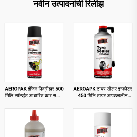
नवीन उत्पादनांची रिलीझ
AEROPAK इंजिन डिग्रीझर 500
AEROAPK टायर सीलर इन्फ्लेटर
मिलि सॉल्व्हंट आधारित कार सफाई
450 मिलि टायर आपत्कालीन
ऑटो डिग्रीझर केअर
दुरुस्ती आणि ट्यूबलेस टायरसाठी
वायू भरणे