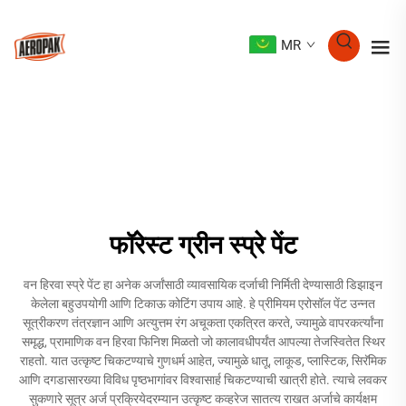
MR
फॉरेस्ट ग्रीन स्प्रे पेंट
वन हिरवा स्प्रे पेंट हा अनेक अर्जांसाठी व्यावसायिक दर्जाची निर्मिती देण्यासाठी डिझाइन
केलेला बहुउपयोगी आणि टिकाऊ कोटिंग उपाय आहे. हे प्रीमियम एरोसॉल पेंट उन्नत
सूत्रीकरण तंत्रज्ञान आणि अत्युत्तम रंग अचूकता एकत्रित करते, ज्यामुळे वापरकर्त्यांना
समृद्ध, प्रामाणिक वन हिरवा फिनिश मिळतो जो कालावधीपर्यंत आपल्या तेजस्वितेत स्थिर
राहतो. यात उत्कृष्ट चिकटण्याचे गुणधर्म आहेत, ज्यामुळे धातू, लाकूड, प्लास्टिक, सिरॅमिक
आणि दगडासारख्या विविध पृष्ठभागांवर विश्वासार्ह चिकटण्याची खात्री होते. त्याचे लवकर
सुकणारे सूत्र अर्ज प्रक्रियेदरम्यान उत्कृष्ट कव्हरेज सातत्य राखत अर्जाचे कार्यक्षम