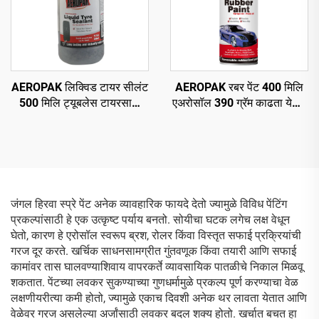
AEROPAK लिक्विड टायर सीलंट
AEROPAK रबर पेंट 400 मिलि
500 मिलि ट्यूबलेस टायरसाठी
एअरोसॉल 390 ग्रॅम काढता येणारे
एअर कंप्रेसरसह वापरणे आवश्यक
स्प्रे पेंट चाकांसाठी
आहे
जंगल हिरवा स्प्रे पेंट अनेक व्यावहारिक फायदे देतो ज्यामुळे विविध पेंटिंग
प्रकल्पांसाठी हे एक उत्कृष्ट पर्याय बनतो. सोयीचा घटक लगेच लक्ष वेधून
घेतो, कारण हे एरोसॉल स्वरूप ब्रश, रोलर किंवा विस्तृत सफाई प्रक्रियांची
गरज दूर करते. खर्चिक साधनसामग्रीत गुंतवणूक किंवा तयारी आणि सफाई
कामांवर तास घालवण्याशिवाय वापरकर्ते व्यावसायिक पातळीचे निकाल मिळवू
शकतात. पेंटच्या लवकर सुकण्याच्या गुणधर्मामुळे प्रकल्प पूर्ण करण्याचा वेळ
लक्षणीयरीत्या कमी होतो, ज्यामुळे एकाच दिवशी अनेक थर लावता येतात आणि
वेळेवर गरज असलेल्या अर्जांसाठी लवकर बदल शक्य होतो. खर्चात बचत हा