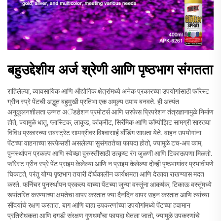
बहुउद्देशीय अर्ज श्रेणी आणि पृष्ठभाग संगतता
राहिलेल्या, व्यावसायिक आणि औद्योगिक क्षेत्रांमध्ये अनेक प्रकारच्या उपयोगांसाठी फॉरेस्ट
ग्रीन स्प्रे पेंटची अद्भुत बहुमुखी प्रतिभा एक अमूल्य उपाय बनवते. ही अत्यंत
अनुकूलनशीलता उन्नत अॅडहेशन प्रमोटर्स आणि सरफेस प्रिपरेशन तंत्रज्ञानामुळे निर्माण
होते, ज्यामुळे धातू, प्लास्टिक, लाकूड, कांक्रीट, सिरॅमिक आणि कॉम्पोझिट सामग्री सारख्या
विविध प्रकारच्या सबस्ट्रेट सामग्रीवर विश्वासार्ह बाँडिंग साधता येते. वाहन उपयोगांना
पेंटच्या वाहनाच्या सरफेसशी असलेल्या सुसंगततेचा फायदा होतो, ज्यामुळे टच-अप काम,
पुनर्स्थापन प्रकल्प आणि स्वेच्छा दुरुस्तीसाठी उत्कृष्ट रंग जुळणी आणि टिकाऊपणा मिळतो.
फॉरेस्ट ग्रीन स्प्रे पेंट प्राइम केलेल्या आणि न प्राइम केलेल्या दोन्ही पृष्ठभागांवर प्रभावीपणे
चिकटते, परंतु योग्य पृष्ठभाग तयारी दीर्घकालीन कार्यक्षमता आणि देखावा राखण्यास मदत
करते. फर्निचर पुनर्स्थापन प्रकल्प याच्या पेंटच्या जुन्या वस्तूंना आकर्षक, टिकाऊ वस्तूंमध्ये
रूपांतरित करण्याच्या क्षमतेचा वापर करतात ज्या दैनंदिन वापर सहन करतात आणि त्यांच्या
सौंदर्याचे रक्षण करतात. बाग आणि बाह्य उपकरणांच्या उपयोगांमध्ये पेंटच्या हवामान
प्रतिरोधकता आणि दगडी संरक्षण गुणधर्मांचा फायदा घेतला जातो, ज्यामुळे उपकरणांचे