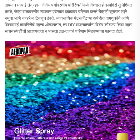
तापमान भरपाई तंत्रज्ञान विविध पर्यावरणीय परिस्थितींमध्ये विश्वासार्ह कामगिरी सुनिश्चित
करते, जेव्हा वातावरणीय तापमान एरोसॉल दबावावर परिणाम करते तेव्हाही सुसंगत स्प्रे
नमुना आणि कव्हरेज टिकवून ठेवते. व्यावसायिक पेंटर्स पेंटच्या अपेक्षित वागणुकीचे आणि
विश्वासार्ह कामगिरीचे महत्त्व ओळखतात, तर DIY वापरकर्त्यांना विशेष कौशल्य किंवा महाग
साधनसंपत्तीची आवश्यकता न भासता तज्ञ-दर्जाचे परिणाम मिळवण्याचा फायदा होतो.