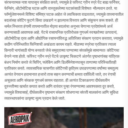
संरचनात्मक नाश यापासून संरक्षित करते, ज्यामुळे हे फॉरेस्ट ग्रीन स्प्रे पेंट बाह्य फर्निचर,
फेन्सिंग, ऑटोमोटिव्ह घटक आणि वास्तुकलेच्या घटकांसाठी विशेषतः मौल्यवान ठरते. या
फॉर्म्युलेशनमध्ये विशिष्ट संमिश्र घटक आहेत जे लवचिकता वाढवतात, ज्यामुळे तापमानातील
बदलांसह कोटिंग फुटणे किंवा उखडणे न झाल्यास विस्तार आणि संकुचन करू शकते. ही
थर्मल स्थिरता हंगामी तापमानातील मोठ्या बदलांचा अनुभव घेणाऱ्या प्रदेशांमध्ये अर्ज
करण्यासाठी आवश्यक आहे. पेंटचे रासायनिक प्रतिरोधक गुणधर्म स्वच्छतेच्या उत्पादनां,
ऑटोमोटिव्ह द्रव आणि औद्योगिक रसायनांविरुद्ध अतिरिक्त संरक्षण प्रदान करतात, ज्यामुळे
कठीण परिस्थितीत फिनिशची अखंडता कायम राहते. मीठाच्या स्प्रेचा प्रतिकार त्याला
किनारी भागांसाठी योग्य बनवतो जेथे समुद्राच्या पाण्याच्या संपर्कामुळे सामान्यतः कोटिंगचा
वेगाने नाश होतो. फॉरेस्ट ग्रीन स्प्रे पेंटचे उत्कृष्ट चिकटणे अंतर्गत पृष्ठभागांसह यांत्रिक
बंधन निर्माण करते जे चिपिंग, फ्लेकिंग आणि डिलॅमिनेशनपासून ताणाच्या परिस्थितीतही
प्रतिकार करते. व्यावसायिक चाचणीत कोटिंगची कृत्रिम उघडपणाच्या वर्षांच्या समतुल्य
अत्यंत वेगवान हवामानात हजारो तास सहन करण्याची क्षमता दर्शविली जाते, तर रंगाची
अचूकता आणि संरक्षक गुणधर्म कायम राहतात. ही अत्यंत टिकाऊपणा दीर्घकालीन
दुरुस्तीच्या खर्चात कपात करते आणि वारंवार पुन्हा रंगवण्याच्या आवश्यकता दूर करते,
ज्यामुळे विश्वासार्ह, दीर्घकालीन पृष्ठभाग संरक्षण शोधणाऱ्या संपत्ती मालकांना आणि सुविधा
व्यवस्थापकांना उत्कृष्ट मूल्य प्रदान केले जाते.