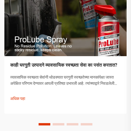
काही घरगुती उत्पादने व्यावसायिक स्वच्छता सेवा का पसंत करतात?
व्यावसायिक स्वच्छता सेवांनी थोडक्यात घरगुती स्वच्छतेच्या मानकांपेक्षा जास्त
अपेक्षित परिणाम देण्यावर आपली प्रतिष्ठा उभारली आहे. त्यांच्याद्वारे निवडलेली
उत्पादने अनियंत्रित निवड नसून, त्यांची प्रभावीता सिद्ध झालेली अशी
काळजीपूर्वक निवडलेली उपाययोजना आहेत.
अधिक पहा