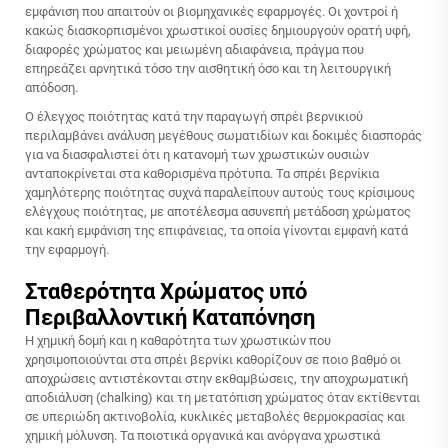
εμφάνιση που απαιτούν οι βιομηχανικές εφαρμογές. Οι χοντροί ή
κακώς διασκορπισμένοι χρωστικοί ουσίες δημιουργούν ορατή υφή,
διαφορές χρώματος και μειωμένη αδιαφάνεια, πράγμα που
επηρεάζει αρνητικά τόσο την αισθητική όσο και τη λειτουργική
απόδοση.
Ο έλεγχος ποιότητας κατά την παραγωγή σπρέι βερνικιού
περιλαμβάνει ανάλυση μεγέθους σωματιδίων και δοκιμές διασποράς
για να διασφαλιστεί ότι η κατανομή των χρωστικών ουσιών
ανταποκρίνεται στα καθορισμένα πρότυπα. Τα σπρέι βερνίκια
χαμηλότερης ποιότητας συχνά παραλείπουν αυτούς τους κρίσιμους
ελέγχους ποιότητας, με αποτέλεσμα ασυνεπή μετάδοση χρώματος
και κακή εμφάνιση της επιφάνειας, τα οποία γίνονται εμφανή κατά
την εφαρμογή.
Σταθερότητα Χρώματος υπό
Περιβαλλοντική Καταπόνηση
Η χημική δομή και η καθαρότητα των χρωστικών που
χρησιμοποιούνται στα σπρέι βερνίκι καθορίζουν σε ποιο βαθμό οι
αποχρώσεις αντιστέκονται στην εκθαμβώσεις, την αποχρωματική
αποδιάλυση (chalking) και τη μετατόπιση χρώματος όταν εκτίθενται
σε υπεριώδη ακτινοβολία, κυκλικές μεταβολές θερμοκρασίας και
χημική μόλυνση. Τα ποιοτικά οργανικά και ανόργανα χρωστικά