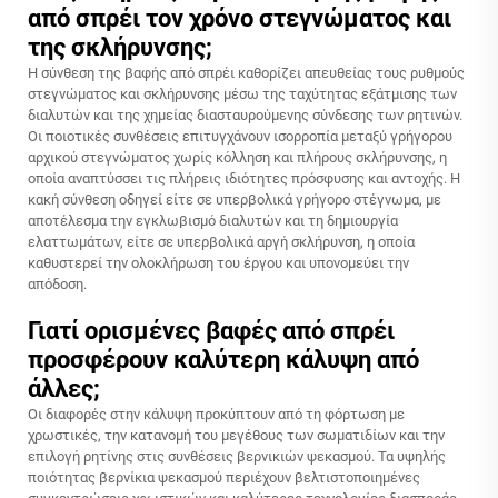
από σπρέι τον χρόνο στεγνώματος και
της σκλήρυνσης;
Η σύνθεση της βαφής από σπρέι καθορίζει απευθείας τους ρυθμούς
στεγνώματος και σκλήρυνσης μέσω της ταχύτητας εξάτμισης των
διαλυτών και της χημείας διασταυρούμενης σύνδεσης των ρητινών.
Οι ποιοτικές συνθέσεις επιτυγχάνουν ισορροπία μεταξύ γρήγορου
αρχικού στεγνώματος χωρίς κόλληση και πλήρους σκλήρυνσης, η
οποία αναπτύσσει τις πλήρεις ιδιότητες πρόσφυσης και αντοχής. Η
κακή σύνθεση οδηγεί είτε σε υπερβολικά γρήγορο στέγνωμα, με
αποτέλεσμα την εγκλωβισμό διαλυτών και τη δημιουργία
ελαττωμάτων, είτε σε υπερβολικά αργή σκλήρυνση, η οποία
καθυστερεί την ολοκλήρωση του έργου και υπονομεύει την
απόδοση.
Γιατί ορισμένες βαφές από σπρέι
προσφέρουν καλύτερη κάλυψη από
άλλες;
Οι διαφορές στην κάλυψη προκύπτουν από τη φόρτωση με
χρωστικές, την κατανομή του μεγέθους των σωματιδίων και την
επιλογή ρητίνης στις συνθέσεις βερνικιών ψεκασμού. Τα υψηλής
ποιότητας βερνίκια ψεκασμού περιέχουν βελτιστοποιημένες