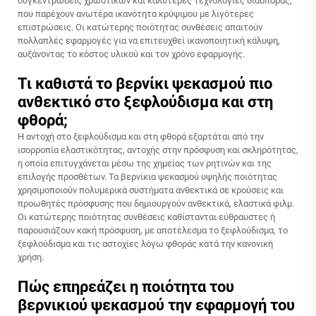
συγκεντρώσεις χρωστικών και καλύτερες τεχνολογίες διασποράς,
που παρέχουν ανωτέρα ικανότητα κρύψιμου με λιγότερες
επιστρώσεις. Οι κατώτερης ποιότητας συνθέσεις απαιτούν
πολλαπλές εφαρμογές για να επιτευχθεί ικανοποιητική κάλυψη,
αυξάνοντας το κόστος υλικού και τον χρόνο εφαρμογής.
Τι καθιστά το βερνίκι ψεκασμού πιο
ανθεκτικό στο ξεφλούδισμα και στη
φθορά;
Η αντοχή στο ξεφλούδισμα και στη φθορά εξαρτάται από την
ισορροπία ελαστικότητας, αντοχής στην πρόσφυση και σκληρότητας,
η οποία επιτυγχάνεται μέσω της χημείας των ρητινών και της
επιλογής προσθέτων. Τα βερνίκια ψεκασμού υψηλής ποιότητας
χρησιμοποιούν πολυμερικά συστήματα ανθεκτικά σε κρούσεις και
προωθητές πρόσφυσης που δημιουργούν ανθεκτικά, ελαστικά φιλμ.
Οι κατώτερης ποιότητας συνθέσεις καθίστανται εύθραυστες ή
παρουσιάζουν κακή πρόσφυση, με αποτέλεσμα το ξεφλούδισμα, το
ξεφλούδισμα και τις αστοχίες λόγω φθοράς κατά την κανονική
χρήση.
Πώς επηρεάζει η ποιότητα του
βερνικιού ψεκασμού την εφαρμογή του