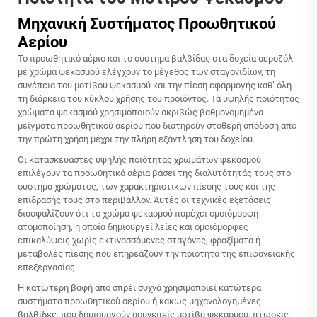
Μηχανική Συστήματος Προωθητικού
Αερίου
Το προωθητικό αέριο και το σύστημα βαλβίδας στα δοχεία αεροζόλ
με χρώμα ψεκασμού ελέγχουν το μέγεθος των σταγονιδίων, τη
συνέπεια του μοτίβου ψεκασμού και την πίεση εφαρμογής καθ’ όλη
τη διάρκεια του κύκλου χρήσης του προϊόντος. Τα υψηλής ποιότητας
χρώματα ψεκασμού χρησιμοποιούν ακριβώς βαθμονομημένα
μείγματα προωθητικού αερίου που διατηρούν σταθερή απόδοση από
την πρώτη χρήση μέχρι την πλήρη εξάντληση του δοχείου.
Οι κατασκευαστές υψηλής ποιότητας χρωμάτων ψεκασμού
επιλέγουν τα προωθητικά αέρια βάσει της διαλυτότητάς τους στο
σύστημα χρώματος, των χαρακτηριστικών πίεσής τους και της
επίδρασής τους στο περιβάλλον. Αυτές οι τεχνικές εξετάσεις
διασφαλίζουν ότι το χρώμα ψεκασμού παρέχει ομοιόμορφη
ατομοποίηση, η οποία δημιουργεί λείες και ομοιόμορφες
επικαλύψεις χωρίς εκτινασσόμενες σταγόνες, φραξίματα ή
μεταβολές πίεσης που επηρεάζουν την ποιότητα της επιφανειακής
επεξεργασίας.
Η κατώτερη βαφή από σπρέι συχνά χρησιμοποιεί κατώτερα
συστήματα προωθητικού αερίου ή κακώς μηχανολογημένες
βαλβίδες, που δημιουργούν ασυνεπείς μοτίβα ψεκασμού, πτώσεις