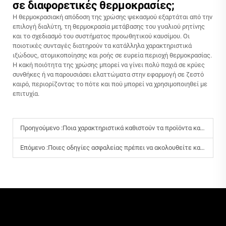
σε διαφορετικές θερμοκρασίες;
Η θερμοκρασιακή απόδοση της χρώσης ψεκασμού εξαρτάται από την
επιλογή διαλύτη, τη θερμοκρασία μετάβασης του γυαλιού ρητίνης
και το σχεδιασμό του συστήματος προωθητικού καυσίμου. Οι
ποιοτικές συνταγές διατηρούν τα κατάλληλα χαρακτηριστικά
ιξώδους, ατομικοποίησης και ροής σε ευρεία περιοχή θερμοκρασίας.
Η κακή ποιότητα της χρώσης μπορεί να γίνει πολύ παχιά σε κρύες
συνθήκες ή να παρουσιάσει ελαττώματα στην εφαρμογή σε ζεστό
καιρό, περιορίζοντας το πότε και πού μπορεί να χρησιμοποιηθεί με
επιτυχία.
Προηγούμενο :
Ποια χαρακτηριστικά καθιστούν τα προϊόντα καθαρισμού αυτοκινήτων σε χονδρική εμπορία κατάλληλα για επαγγελματική χρήση;
Επόμενο :
Ποιες οδηγίες ασφαλείας πρέπει να ακολουθείτε κατά τη χειρισμό ψεκαστικών βερνικιών;