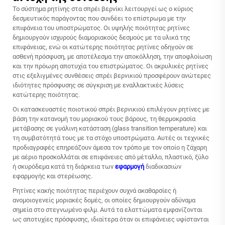
Το σύστημα ρητίνης στα σπρέι βερνίκι λειτουργεί ως ο κύριος
δεσμευτικός παράγοντας που συνδέει το επίστρωμα με την
επιφάνεια του υποστρώματος. Οι υψηλής ποιότητας ρητίνες
δημιουργούν ισχυρούς διαμοριακούς δεσμούς με τα υλικά της
επιφάνειας, ενώ οι κατώτερης ποιότητας ρητίνες οδηγούν σε
ασθενή πρόσφυση, με αποτέλεσμα την αποκόλληση, την αποφλοίωση
και την πρόωρη αποτυχία του επιστρώματος. Οι ακρυλικές ρητίνες
στις εξελιγμένες συνθέσεις σπρέι βερνικιού προσφέρουν ανώτερες
ιδιότητες πρόσφυσης σε σύγκριση με εναλλακτικές λύσεις
κατώτερης ποιότητας.
Οι κατασκευαστές ποιοτικού σπρέι βερνικιού επιλέγουν ρητίνες με
βάση την κατανομή του μοριακού τους βάρους, τη θερμοκρασία
μετάβασης σε γυάλινη κατάσταση (glass transition temperature) και
τη συμβατότητά τους με τα στόχο υποστρώματα. Αυτές οι τεχνικές
προδιαγραφές επηρεάζουν άμεσα τον τρόπο με τον οποίο η
ζάχαρη
με αέριο
προσκολλάται σε επιφάνειες από μέταλλο, πλαστικό, ξύλο
ή σκυρόδεμα κατά τη διάρκεια των
εφαρμογή
διαδικασιών
εφαρμογής και στερέωσης.
Ρητίνες κακής ποιότητας περιέχουν συχνά ακαθαρσίες ή
ανομοιογενείς μοριακές δομές, οι οποίες δημιουργούν αδύναμα
σημεία στο στεγνωμένο φιλμ. Αυτά τα ελαττώματα εμφανίζονται
ως αποτυχίες πρόσφυσης, ιδιαίτερα όταν οι επιφάνειες υφίστανται