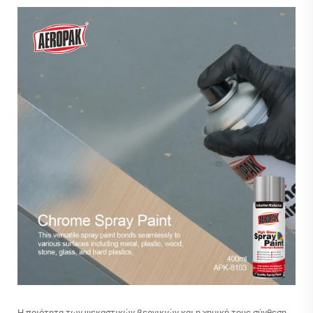
Η ποιότητα των ψεκαστικών βερνικιών και η χημική τους σύνθεση