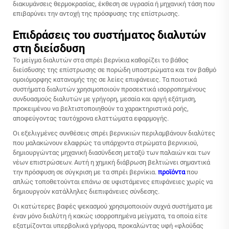
διακυμάνσεις θερμοκρασίας, έκθεση σε υγρασία ή μηχανική τάση που
επιβαρύνει την αντοχή της πρόσφυσης της επίστρωσης.
Επιδράσεις του συστήματος διαλυτών
στη διείσδυση
Το μείγμα διαλυτών στα σπρέι βερνίκια καθορίζει το βάθος
διείσδυσης της επίστρωσης σε πορώδη υποστρώματα και τον βαθμό
ομοιόμορφης κατανομής της σε λείες επιφάνειες. Τα ποιοτικά
συστήματα διαλυτών χρησιμοποιούν προσεκτικά ισορροπημένους
συνδυασμούς διαλυτών με γρήγορη, μεσαία και αργή εξάτμιση,
προκειμένου να βελτιστοποιηθούν τα χαρακτηριστικά ροής,
αποφεύγοντας ταυτόχρονα ελαττώματα εφαρμογής.
Οι εξελιγμένες συνθέσεις σπρέι βερνικιών περιλαμβάνουν διαλύτες
που μαλακώνουν ελαφρώς τα υπάρχοντα στρώματα βερνικιού,
δημιουργώντας μηχανική διασύνδεση μεταξύ των παλαιών και των
νέων επιστρώσεων. Αυτή η χημική διάβρωση βελτιώνει σημαντικά
την πρόσφυση σε σύγκριση με τα σπρέι βερνίκια.
προϊόντα
που
απλώς τοποθετούνται επάνω σε υφιστάμενες επιφάνειες χωρίς να
δημιουργούν κατάλληλες διεπιφάνειες σύνδεσης.
Οι κατώτερες βαφές ψεκασμού χρησιμοποιούν συχνά συστήματα με
έναν μόνο διαλύτη ή κακώς ισορροπημένα μείγματα, τα οποία είτε
εξατμίζονται υπερβολικά γρήγορα, προκαλώντας υφή «φλούδας