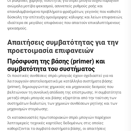
Οι βαλβίδες χαμηλής ποιότητας για σπρέι μπογιά συχνά παράγουν
ανώμαλα μοτίβα ψεκασμού, ασυνεπείς ρυθμούς ροής και
επαναλαμβανόμενα προβλήματα φραξιμάτων, γεγονός που καθιστά
δύσκολη την επίτευξη ομοιόμορφης κάλυψης και λείων επιφανειών,
ιδιαίτερα σε μεγάλες επιφάνειες που απαιτούν επικαλυπτόμενους
ψεκασμούς.
Απαιτήσεις συμβατότητας για την
προετοιμασία επιφανειών
Πρόσφυση της βάσης (primer) και
συμβατότητα του συστήματος
Οι ποιοτικές συνθέσεις σπρέι μπογιάς έχουν σχεδιαστεί για να
λειτουργούν αποτελεσματικά με κατάλληλα συστήματα βάσης
(primer), δημιουργώντας χημικούς και μηχανικούς δεσμούς που
βελτιώνουν τη συνολική απόδοση της επίστρωσης. Η συμβατότητα
μεταξύ σπρέι μπογιάς και βάσης εξαρτάται από την ταύτιση των
συστημάτων διαλυτών, των χημικών συνθέσεων ρητίνης και των
μηχανισμών στερέωσης.
Οι κατασκευαστές πρωτοποριακών σπρέι μπογιών παρέχουν
λεπτομερείς τεχνικές καρτέλες δεδομένων, στις οποίες
καθορίζονται τα συμβατά συστήματα βάσης, οι απαιτήσεις