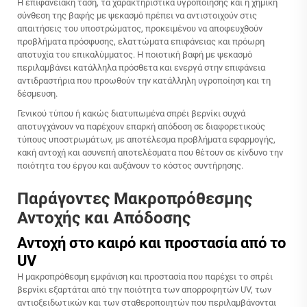
Η επιφανειακή τάση, τα χαρακτηριστικά υγροποίησης και η χημική
σύνθεση της βαφής με ψεκασμό πρέπει να αντιστοιχούν στις
απαιτήσεις του υποστρώματος, προκειμένου να αποφευχθούν
προβλήματα πρόσφυσης, ελαττώματα επιφάνειας και πρόωρη
αποτυχία του επικαλύμματος. Η ποιοτική βαφή με ψεκασμό
περιλαμβάνει κατάλληλα πρόσθετα και ενεργά στην επιφάνεια
αντιδραστήρια που προωθούν την κατάλληλη υγροποίηση και τη
δέσμευση.
Γενικού τύπου ή κακώς διατυπωμένα σπρέι βερνίκι συχνά
αποτυγχάνουν να παρέχουν επαρκή απόδοση σε διαφορετικούς
τύπους υποστρωμάτων, με αποτέλεσμα προβλήματα εφαρμογής,
κακή αντοχή και ασυνεπή αποτελέσματα που θέτουν σε κίνδυνο την
ποιότητα του έργου και αυξάνουν το κόστος συντήρησης.
Παράγοντες Μακροπρόθεσμης
Αντοχής και Απόδοσης
Αντοχή στο καιρό και προστασία από το
UV
Η μακροπρόθεσμη εμφάνιση και προστασία που παρέχει το σπρέι
βερνίκι εξαρτάται από την ποιότητα των απορροφητών UV, των
αντιοξειδωτικών και των σταθεροποιητών που περιλαμβάνονται