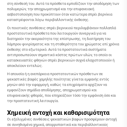
στη σύνθεσή του. Αυτά τα πρόσθετα εμποδίζουν την αποδόμηση των
πολυμερών, την αποχρωματισμό και την επιφανειακή
ασβεστοποίηση που προκύπτουν όταν κατώτερα σπρέι βερνίκια
καταστρέφονται λόγω περιβαλλοντικής έκθεσης.
Οι ποιοτικές συνθέσεις σπρέι βερνικιού περιλαμβάνουν πολλαπλά
προστατευτικά πρόσθετα που λειτουργούν συνεργικά για να
διατηρούν την ακεραιότητα της επίστρωσης, τη διατήρηση του
λάμπρου φινιρίσματος και τη σταθερότητα του χρώματος επί χρόνια
έκθεσης στο εξωτερικό. Αυτά τα προστατευτικά συστήματα
αντιπροσωπεύουν σημαντικό κόστος πρώτων υλών, το οποίο οι
κατασκευαστές φθηνών σπρέι βερνικιών συχνά ελαχιστοποιούν ή
αποκλείουν εντελώς.
Η απουσία ή η ανεπάρκεια προστατευτικών πρόσθετων σε
ψεκαστικές βαφές χαμηλής ποιότητας γίνεται εμφανής εντός
μηνών από την εφαρμογή, καθώς τα επιχρίσματα αρχίζουν να
εμφανίζουν σημάδια αποδόμησης, αποχρωματισμού και
επιφανειακής φθοράς, που επηρεάζουν τόσο την εμφάνιση όσο και
την προστατευτική λειτουργία.
Χημεική αντοχή και καθαρισιμότητα
Οι εξελιγμένες συνθέσεις ψεκαστικών βαφών προσφέρουν αντοχή
σε συνηθισμένα χημικά, απορρυπαντικά και περιβαλλοντικούς