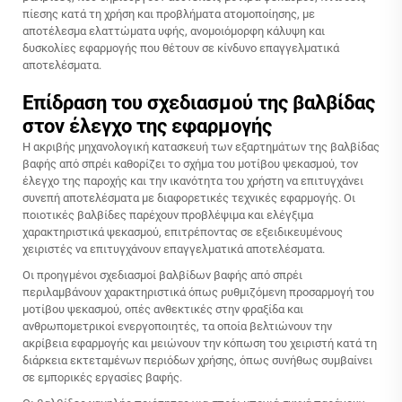
πίεσης κατά τη χρήση και προβλήματα ατομοποίησης, με
αποτέλεσμα ελαττώματα υφής, ανομοιόμορφη κάλυψη και
δυσκολίες εφαρμογής που θέτουν σε κίνδυνο επαγγελματικά
αποτελέσματα.
Επίδραση του σχεδιασμού της βαλβίδας
στον έλεγχο της εφαρμογής
Η ακριβής μηχανολογική κατασκευή των εξαρτημάτων της βαλβίδας
βαφής από σπρέι καθορίζει το σχήμα του μοτίβου ψεκασμού, τον
έλεγχο της παροχής και την ικανότητα του χρήστη να επιτυγχάνει
συνεπή αποτελέσματα με διαφορετικές τεχνικές εφαρμογής. Οι
ποιοτικές βαλβίδες παρέχουν προβλέψιμα και ελέγξιμα
χαρακτηριστικά ψεκασμού, επιτρέποντας σε εξειδικευμένους
χειριστές να επιτυγχάνουν επαγγελματικά αποτελέσματα.
Οι προηγμένοι σχεδιασμοί βαλβίδων βαφής από σπρέι
περιλαμβάνουν χαρακτηριστικά όπως ρυθμιζόμενη προσαρμογή του
μοτίβου ψεκασμού, οπές ανθεκτικές στην φραξίδα και
ανθρωπομετρικοί ενεργοποιητές, τα οποία βελτιώνουν την
ακρίβεια εφαρμογής και μειώνουν την κόπωση του χειριστή κατά τη
διάρκεια εκτεταμένων περιόδων χρήσης, όπως συνήθως συμβαίνει
σε εμπορικές εργασίες βαφής.