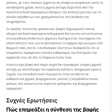
ρύπους, με τους οποίους έρχονται σε επαφή οι επιφάνειες κατά τη
συνηθισμένη χρήση. Αυτή η χημική αντοχή εξαρτάται από την
πυκνότητα διασταυρούμενων δεσμών, την επιλογή ρητίνης και το
σύνολο πρόσθετων που χρησιμοποιείται στη σύνθεση του
επιχρίσματος.
Οι υψηλής ποιότητας ψεκαστικές βαφές δημιουργούν πυκνά,
εξαιρετικά διασταυρούμενα πολυμερικά δίκτυα που αντιστέκονται
στη διείσδυση επιθετικών χημικών, διατηρώντας ταυτόχρονα την
ελαστικότητά τους για να αποτρέπουν το σχηματισμό ρωγμών υπό
θερμική τάση. Αυτός ο συνδυασμός ιδιοτήτων διασφαλίζει ότι οι
επιφάνειες παραμένουν εύκολα καθαρίσιμες και διατηρούν την
εμφάνισή τους σε όλη τη διάρκεια ζωής τους.
Η κατώτερη βαφή από σπρέι συχνά δεν προσφέρει επαρκή χημική
αντοχή, με αποτέλεσμα την εμφάνιση κηλίδων, αποχρωματισμού ή
ζημιάς του επικαλυπτικού στρώματος όταν εκτίθεται σε
καθαριστικά χημικά, βιομηχανικούς ρύπους ή περιβαλλοντικούς
ρύπους που συναντώνται συχνά σε εμπορικές και βιομηχανικές
εφαρμογές.
Συχνές Ερωτήσεις
Πώς επηρεάζει η σύνθεση της βαφής