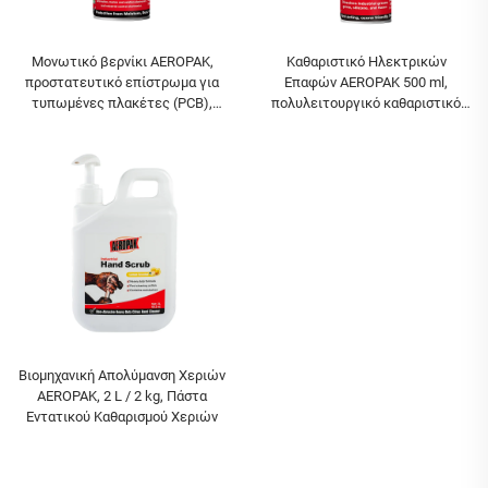
Μονωτικό βερνίκι AEROPAK,
Καθαριστικό Ηλεκτρικών
προστατευτικό επίστρωμα για
Επαφών AEROPAK 500 ml,
τυπωμένες πλακέτες (PCB),
πολυλειτουργικό καθαριστικό
κόκκινο επίστρωμα με σπρέι,
για ηλεκτρονικές επαφές
αεροζόλ για PCB
Βιομηχανική Απολύμανση Χεριών
AEROPAK, 2 L / 2 kg, Πάστα
Εντατικού Καθαρισμού Χεριών