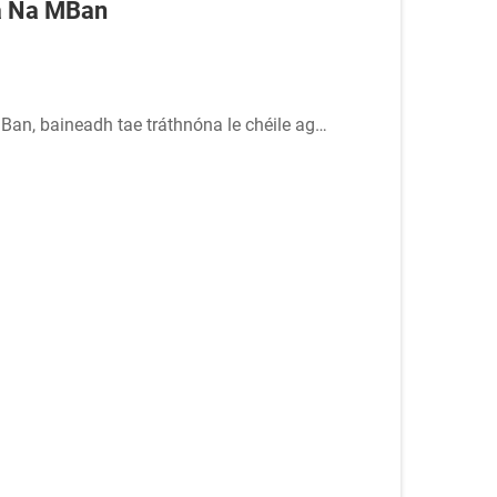
ta Na MBan
Ban, baineadh tae tráthnóna le chéile ag
le mar shiombal buaiceis ar ár n-ádh.