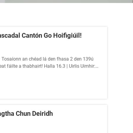
scadal Cantón Go Hoifigiúil!
l! Tosaíonn an chéad lá den fhasa 2 den 139ú
 fáilte a thabhairt! Halla 16.3 | Uirlis Uimhir:
rlisí aerosól baile is déanaí ó AEROPAK a
gtha Chun Deiridh