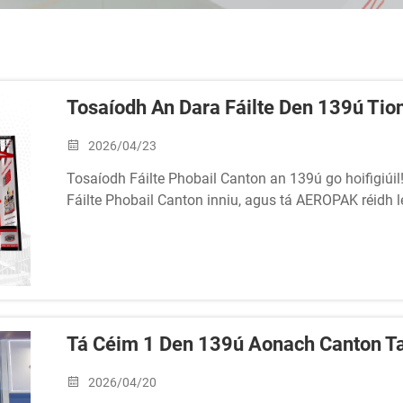
Tosaíodh An Dara Fáilte Den 139ú Tion
2026/04/23
Tosaíodh Fáilte Phobail Canton an 139ú go hoifigiúi
Fáilte Phobail Canton inniu, agus tá AEROPAK réidh leat
B28-29 Tar isteach chuig ár dturaschóras chun na hui
thaispeáint...
Tá Céim 1 Den 139ú Aonach Canton Ta
2026/04/20