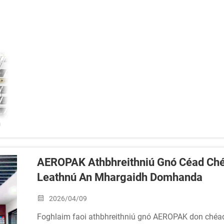
AEROPAK Athbhreithniú Gnó Céad Ché
Leathnú An Mhargaidh Domhanda
2026/04/09
Foghlaim faoi athbhreithniú gnó AEROPAK don chéad