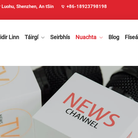
 Luohu, Shenzhen, An tSín
+86-18923798198
dir Linn
Táirgí
Seirbhís
Nuachta
Blog
Físeá