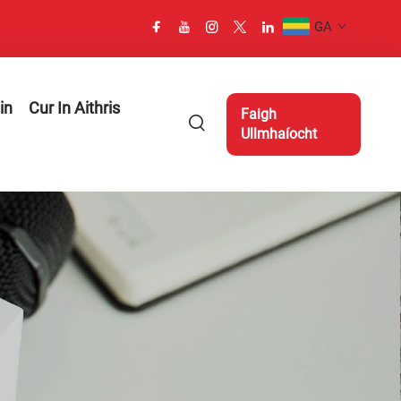
GA
in
Cur In Aithris
Faigh
Ullmhaíocht