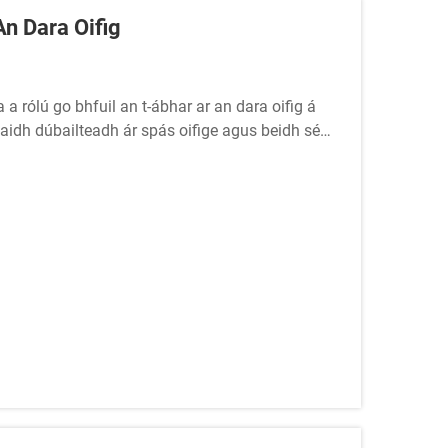
n Dara Oifig
 rólú go bhfuil an t-ábhar ar an dara oifig á
diaidh dúbailteadh ár spás oifige agus beidh sé
ghnó.