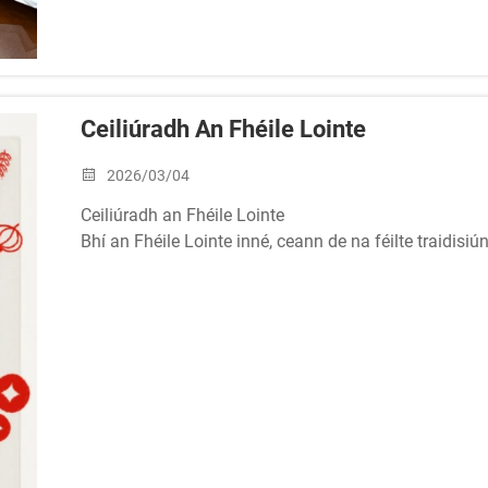
Ceiliúradh An Fhéile Lointe
2026/03/04
Ceiliúradh an Fhéile Lointe
Bhí an Fhéile Lointe inné, ceann de na féilte traidisiú
an Cháisearaigh Mhóir go dtí tar éis an Fhéile Lointe
Ag AEROPAK, bhailíodh muid le chéile chun...