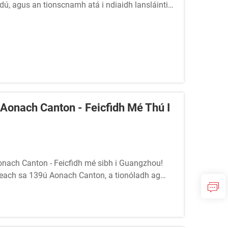
dú, agus an tionscnamh atá i ndiaidh lansláintiú
 aerosól is mó ag tiomáint fás ar fud an
onach Canton - Feicfidh Mé Thú I
ach Canton - Feicfidh mé sibh i Guangzhou!
teach sa 139ú Aonach Canton, a tionóladh ag
íne i Guangzhou, an tSín.