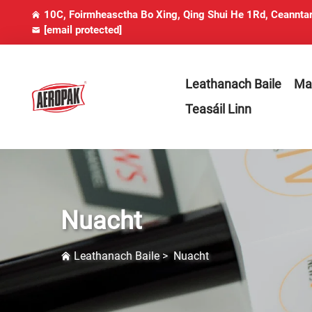
10C, Foirmheasctha Bo Xing, Qing Shui He 1Rd, Ceanntar
[email protected]
Leathanach Baile
Mai
Teasáil Linn
Nuacht
Leathanach Baile
>
Nuacht