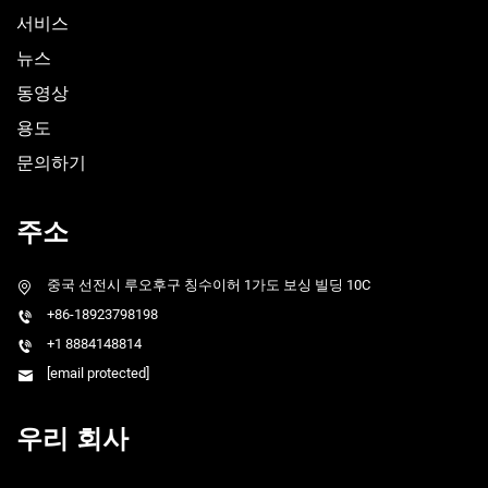
서비스
뉴스
동영상
용도
문의하기
주소
중국 선전시 루오후구 칭수이허 1가도 보싱 빌딩 10C
+86-18923798198
+1 8884148814
[email protected]
우리 회사