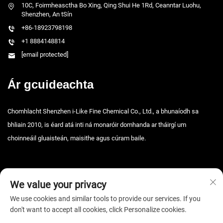
10C, Foirmheasctha Bo Xing, Qing Shui He 1Rd, Ceanntar Luohu,
Shenzhen, An tSín
+86-18923798198
+1 8884148814
[email protected]
Ár gcuideachta
Chomhlacht Shenzhen i-Like Fine Chemical Co., Ltd., a bhunaíodh sa
bhliain 2010, is éard atá inti ná monaróir domhanda ar tháirgí um
choinneáil gluaisteán, maisithe agus cúram baile.
We value your privacy
We use cookies and similar tools to provide our services. If you
don't want to accept all cookies, click Personalize cookies.
Cóipcheart © 2026 Shenzhen i-Like Fine Chemical Co., Ltd. Gach ceart ar
cosaint. -
Beartas príobháideachta