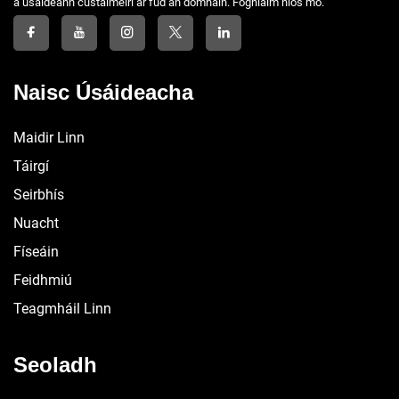
a úsáideann custaiméirí ar fud an domhain. Foghlaim níos mó.
Naisc Úsáideacha
Maidir Linn
Táirgí
Seirbhís
Nuacht
Físeáin
Feidhmiú
Teagmháil Linn
Seoladh