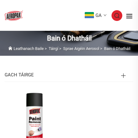
GA
Bain ó Dhatháil
Leathanach Baile
>
Táirgí
>
Sprae Aigéin Aerosol
>
Bain ó Dhatháil
GACH TÁIRGE