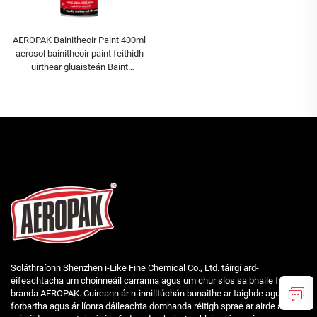
AEROPAK Bainitheoir Paint 400ml
aerosol bainitheoir paint feithidh
uirthear gluaisteán Baint
Éifeachtach Pinta
Soláthraíonn Shenzhen i-Like Fine Chemical Co., Ltd. táirgí ard-
éifeachtacha um choinneáil carranna agus um chur síos sa bhaile faoi
branda AEROPAK. Cuireann ár n-innilltúchán bunaithe ar taighde agus
forbartha agus ár líonra dáileachta domhanda réitigh sprae ar airde ar fáil