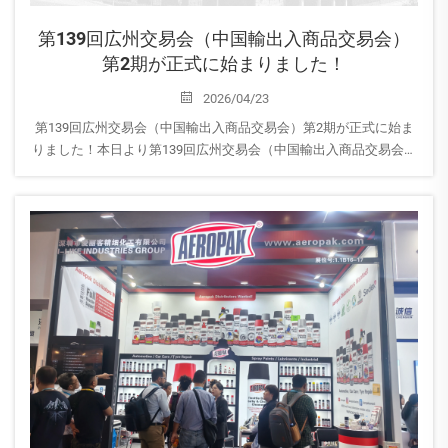
第139回広州交易会（中国輸出入商品交易会）
第2期が正式に始まりました！
2026/04/23
第139回広州交易会（中国輸出入商品交易会）第2期が正式に始ま
りました！本日より第139回広州交易会（中国輸出入商品交易会）
第2期が開幕し、AEROPAKは皆様のご来場を心よりお待ちしており
ます！16.3号館｜ブース番号：B28-29 当社ブースへぜひお立ち寄
りいただき、AEROPAKの最新家庭用エアゾール製品をご覧くださ
い…