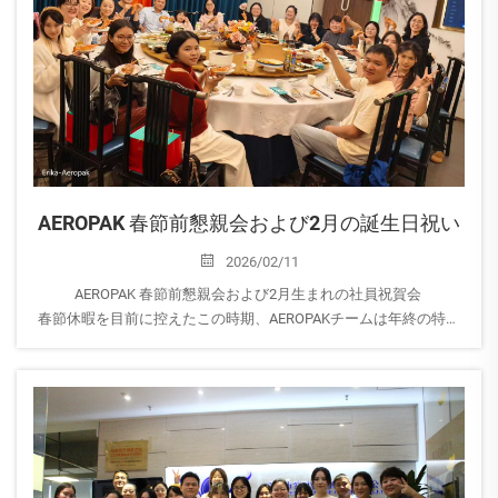
AEROPAK 春節前懇親会および2月の誕生日祝い
2026/02/11
AEROPAK 春節前懇親会および2月生まれの社員祝賀会
春節休暇を目前に控えたこの時期、AEROPAKチームは年終の特別
な懇親夕食会を開催し、一年の締めくくりを祝い、間近に迫った
春節祭典を迎える準備をしました。
また、当社では...