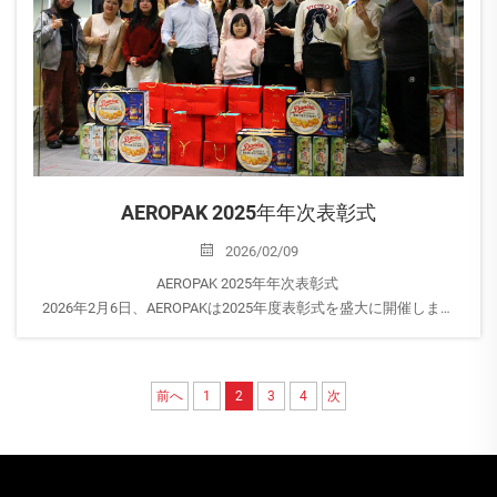
AEROPAK 2025年年次表彰式
2026/02/09
AEROPAK 2025年年次表彰式
2026年2月6日、AEROPAKは2025年度表彰式を盛大に開催しまし
た。
AEROPAKでは、成長は励ましと称賛から生まれると firmly信じてい
ます。継続的な改善を促すため、私たちは...
前へ
1
2
3
4
次