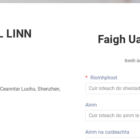
L LINN
Faigh Ua
Beidh ár
Ríomhphost
 Ceanntar Luohu, Shenzhen,
Ainm
Ainm na cuideachta