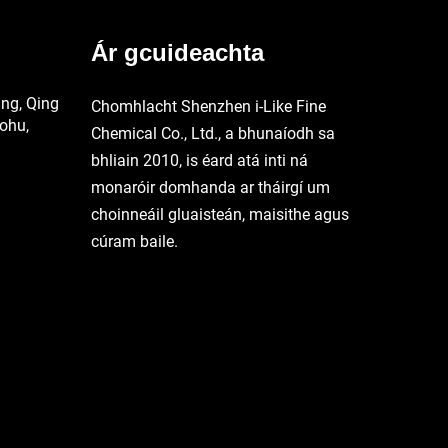
Ár gcuideachta
ng, Qing
Chomhlacht Shenzhen i-Like Fine
ohu,
Chemical Co., Ltd., a bhunaíodh sa
bhliain 2010, is éard atá inti ná
monaróir domhanda ar tháirgí um
choinneáil gluaisteán, maisithe agus
cúram baile.