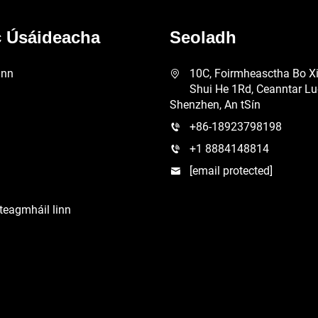
c Úsáideacha
Seoladh
inn
10C, Foirmheasctha Bo Xi
Shui He 1Rd, Ceanntar Lu
Shenzhen, An tSín
+86-18923798198
+1 8884148814
[email protected]
dteagmháil linn