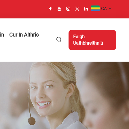
GA
in
Cur In Aithris
Faigh
Uathbhreithniú