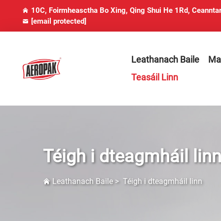
10C, Foirmheasctha Bo Xing, Qing Shui He 1Rd, Ceanntar
[email protected]
Leathanach Baile
Mai
Teasáil Linn
Téigh i dteagmháil lin
Leathanach Baile
>
Téigh i dteagmháil linn