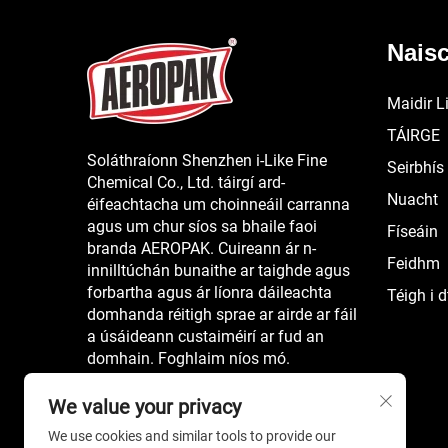
Nais
Maidir L
TÁIRGE
Soláthraíonn Shenzhen i-Like Fine
Seirbhís
Chemical Co., Ltd. táirgí ard-
Nuacht
éifeachtacha um choinneáil carranna
agus um chur síos sa bhaile faoi
Físeáin
branda AEROPAK. Cuireann ár n-
Feidhm
innilltúchán bunaithe ar taighde agus
forbartha agus ár líonra dáileachta
Téigh i 
domhanda réitigh sprae ar airde ar fáil
a úsáideann custaiméirí ar fud an
domhain. Foghlaim níos mó.
We value your privacy
We use cookies and similar tools to provide our