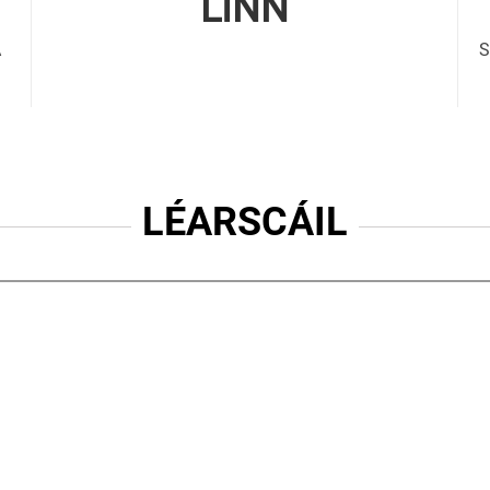
LINN
A
S
LÉARSCÁIL