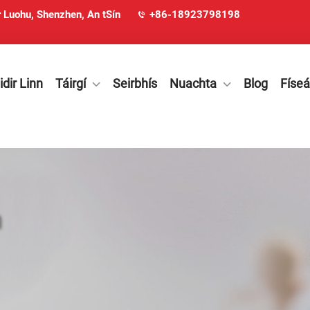
 Luohu, Shenzhen, An tSín
+86-18923798198
dir Linn
Táirgí
Seirbhís
Nuachta
Blog
Físeá
n