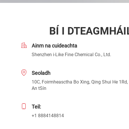
BÍ I DTEAGMHÁI
Ainm na cuideachta
Shenzhen i-Like Fine Chemical Co., Ltd.
Seoladh
10C, Foirmheasctha Bo Xing, Qing Shui He 1Rd,
An tSín
Teil:
+1 8884148814