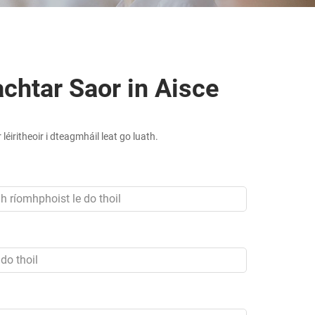
chtar Saor in Aisce
 léiritheoir i dteagmháil leat go luath.