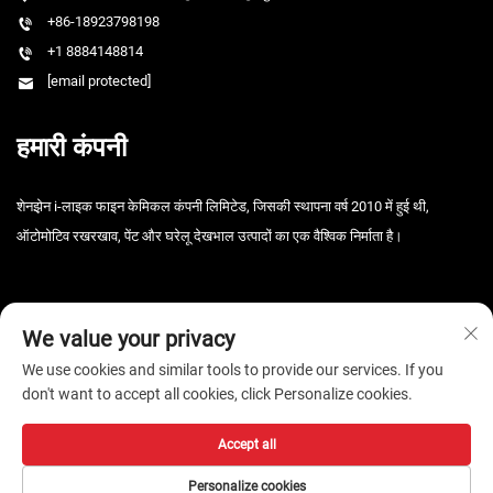
+86-18923798198
+1 8884148814
[email protected]
हमारी कंपनी
शेनझ़ेन i-लाइक फाइन केमिकल कंपनी लिमिटेड, जिसकी स्थापना वर्ष 2010 में हुई थी,
ऑटोमोटिव रखरखाव, पेंट और घरेलू देखभाल उत्पादों का एक वैश्विक निर्माता है।
We value your privacy
We use cookies and similar tools to provide our services. If you
don't want to accept all cookies, click Personalize cookies.
कॉपीराइट © 2026 शेन्ज़ेन i-Like फाइन केमिकल कंपनी, लिमिटेड। सर्वाधिकार सुरक्षित। -
गोपनीयता नीति
Accept all
Personalize cookies