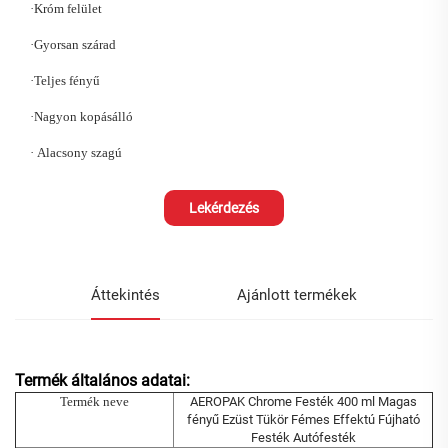
·
Króm felület
·
Gyorsan szárad
·
Teljes fényű
·
Nagyon kopásálló
·
Alacsony szagú
Lekérdezés
Áttekintés
Ajánlott termékek
Termék általános adatai:
Termék neve
AEROPAK Chrome Festék 400 ml Magas
fényű Ezüst Tükör Fémes Effektú Fújható
Festék Autófesték