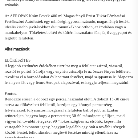
száradás
Az AEROPAK Króm Festék 400 ml Magas fényű Ezüst Tükör Fémhatású
Festékszóró Autófesték egy minőségi, gyorsan száradó, magas fényű festék.
ideális kisebb javításokhoz és utómunkákhoz otthon, az irodában vagy a
munkahelyen. Tökéletes beltéri és kültéri használatra fém, fa, üveggyapot és
legtöbb felületen.
Alkalmazások:
ELŐKÉSZÍTÉS
:
A legjobb eredmény érdekében tisztítsa meg a felületet zsírtól, viasztól,
rozstól és portól. Súrolja vagy enyhén csiszolja le az összes fényes felületet,
távolítsa el a horpadásokat és lepattant festéket, majd szippantsa le. Alapozza
le a nyers fát vagy fémet Aeropak alapozóval, és hagyja teljesen megszálni.
Fontos:
Rendezze erősen a dobozt egy percig használat előtt. A dobozt 15-30 cm-re
tartva az előkészített felülettől, kezdjen egy könnyű permetréteg
felvitelezzel, folyamatos mozgással a felületen balról jobbra. Ezután
szüneteljen, hagyva hogy a permetréteg 30-60 másodpercig álljon, majd
vigyen fel további rétegeket 90
°
fokos szögben az elsőhöz képest. Ha
vastagabb bevonatot igény, hagyjon legalább egy órát a további rétegek
között. Festék felhordásakor meglévő festékre mindig ellenőrizze az
összeférhetőséget.