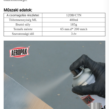
Műszaki adatok:
A csomagolás részletei:
12DB/CTN
Töltetmennyiség ML
400ml
Bruttó súly
185g
Termék mérete
65 mm.d* 200 mm.h
Szavatossági idő
3 év