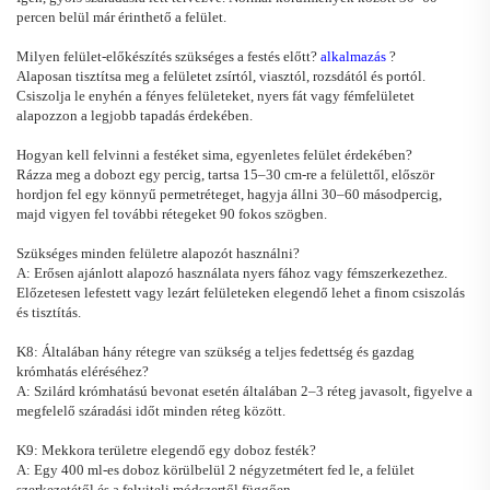
percen belül már érinthető a felület.
Milyen felület-előkészítés szükséges a festés előtt?
alkalmazás
?
Alaposan tisztítsa meg a felületet zsírtól, viasztól, rozsdától és portól.
Csiszolja le enyhén a fényes felületeket, nyers fát vagy fémfelületet
alapozzon a legjobb tapadás érdekében.
Hogyan kell felvinni a festéket sima, egyenletes felület érdekében?
Rázza meg a dobozt egy percig, tartsa 15–30 cm-re a felülettől, először
hordjon fel egy könnyű permetréteget, hagyja állni 30–60 másodpercig,
majd vigyen fel további rétegeket 90 fokos szögben.
Szükséges minden felületre alapozót használni?
A: Erősen ajánlott alapozó használata nyers fához vagy fémszerkezethez.
Előzetesen lefestett vagy lezárt felületeken elegendő lehet a finom csiszolás
és tisztítás.
K8: Általában hány rétegre van szükség a teljes fedettség és gazdag
krómhatás eléréséhez?
A: Szilárd krómhatású bevonat esetén általában 2–3 réteg javasolt, figyelve a
megfelelő száradási időt minden réteg között.
K9: Mekkora területre elegendő egy doboz festék?
A: Egy 400 ml-es doboz körülbelül 2 négyzetmétert fed le, a felület
szerkezetétől és a felviteli módszertől függően.