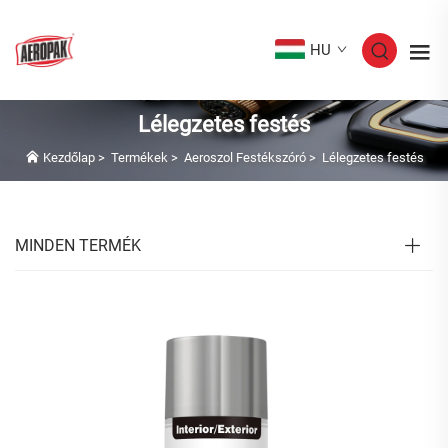
HU
Lélegzetes festés
Kezdőlap
>
Termékek
>
Aeroszol Festékszóró
>
Lélegzetes festés
MINDEN TERMÉK