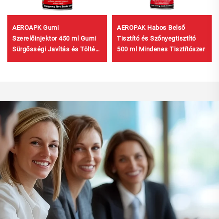
AEROAPK Gumi
AEROPAK Habos Belső
Szerelőinjektor 450 ml Gumi
Tisztító és Szőnyegtisztító
Sürgősségi Javítás és Töltés
500 ml Mindenes Tisztítószer
Légzáró Gumikhoz