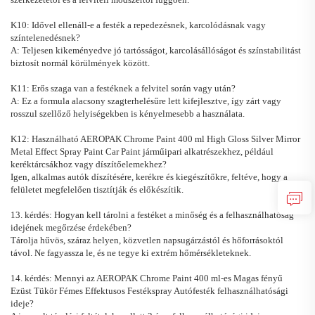
K10: Idővel ellenáll-e a festék a repedezésnek, karcolódásnak vagy
színtelenedésnek?
A: Teljesen kikeményedve jó tartósságot, karcolásállóságot és színstabilitást
biztosít normál körülmények között.
K11: Erős szaga van a festéknek a felvitel során vagy után?
A: Ez a formula alacsony szagterhelésűre lett kifejlesztve, így zárt vagy
rosszul szellőző helyiségekben is kényelmesebb a használata.
K12: Használható AEROPAK Chrome Paint 400 ml High Gloss Silver Mirror
Metal Effect Spray Paint Car Paint járműipari alkatrészekhez, például
keréktárcsákhoz vagy díszítőelemekhez?
Igen, alkalmas autók díszítésére, kerékre és kiegészítőkre, feltéve, hogy a
felületet megfelelően tisztítják és előkészítik.
13. kérdés: Hogyan kell tárolni a festéket a minőség és a felhasználhatóság
idejének megőrzése érdekében?
Tárolja hűvös, száraz helyen, közvetlen napsugárzástól és hőforrásoktól
távol. Ne fagyassza le, és ne tegye ki extrém hőmérsékleteknek.
14. kérdés: Mennyi az AEROPAK Chrome Paint 400 ml-es Magas fényű
Ezüst Tükör Fémes Effektusos Festékspray Autófesték felhasználhatósági
ideje?