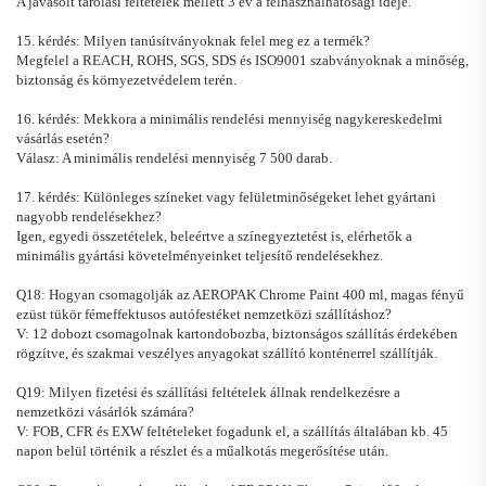
A javasolt tárolási feltételek mellett 3 év a felhasználhatósági ideje.
15. kérdés: Milyen tanúsítványoknak felel meg ez a termék?
Megfelel a REACH, ROHS, SGS, SDS és ISO9001 szabványoknak a minőség,
biztonság és környezetvédelem terén.
16. kérdés: Mekkora a minimális rendelési mennyiség nagykereskedelmi
vásárlás esetén?
Válasz: A minimális rendelési mennyiség 7 500 darab.
17. kérdés: Különleges színeket vagy felületminőségeket lehet gyártani
nagyobb rendelésekhez?
Igen, egyedi összetételek, beleértve a színegyeztetést is, elérhetők a
minimális gyártási követelményeinket teljesítő rendelésekhez.
Q18: Hogyan csomagolják az AEROPAK Chrome Paint 400 ml, magas fényű
ezüst tükör fémeffektusos autófestéket nemzetközi szállításhoz?
V: 12 dobozt csomagolnak kartondobozba, biztonságos szállítás érdekében
rögzítve, és szakmai veszélyes anyagokat szállító konténerrel szállítják.
Q19: Milyen fizetési és szállítási feltételek állnak rendelkezésre a
nemzetközi vásárlók számára?
V: FOB, CFR és EXW feltételeket fogadunk el, a szállítás általában kb. 45
napon belül történik a részlet és a műalkotás megerősítése után.