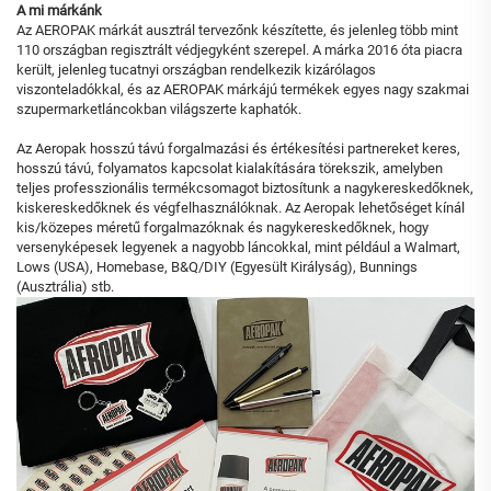
A mi márkánk
Az AEROPAK márkát ausztrál tervezőnk készítette, és jelenleg több mint
110 országban regisztrált védjegyként szerepel. A márka 2016 óta piacra
került, jelenleg tucatnyi országban rendelkezik kizárólagos
viszonteladókkal, és az AEROPAK márkájú termékek egyes nagy szakmai
szupermarketláncokban világszerte kaphatók.
Az Aeropak hosszú távú forgalmazási és értékesítési partnereket keres,
hosszú távú, folyamatos kapcsolat kialakítására törekszik, amelyben
teljes professzionális termékcsomagot biztosítunk a nagykereskedőknek,
kiskereskedőknek és végfelhasználóknak. Az Aeropak lehetőséget kínál
kis/közepes méretű forgalmazóknak és nagykereskedőknek, hogy
versenyképesek legyenek a nagyobb láncokkal, mint például a Walmart,
Lows (USA), Homebase, B&Q/DIY (Egyesült Királyság), Bunnings
(Ausztrália) stb.