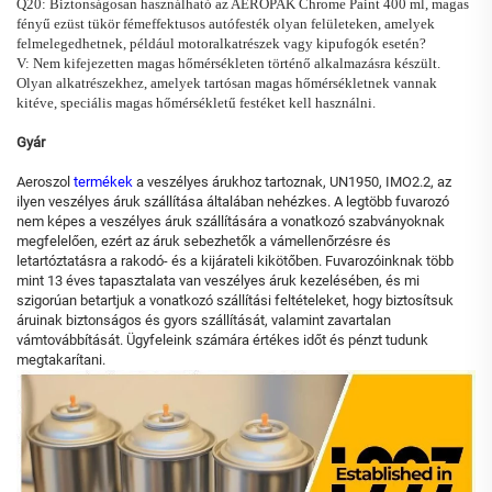
Q20: Biztonságosan használható az AEROPAK Chrome Paint 400 ml, magas
fényű ezüst tükör fémeffektusos autófesték olyan felületeken, amelyek
felmelegedhetnek, például motoralkatrészek vagy kipufogók esetén?
V: Nem kifejezetten magas hőmérsékleten történő alkalmazásra készült.
Olyan alkatrészekhez, amelyek tartósan magas hőmérsékletnek vannak
kitéve, speciális magas hőmérsékletű festéket kell használni.
Gyár
Aeroszol
termékek
a veszélyes árukhoz tartoznak, UN1950, IMO2.2, az
ilyen veszélyes áruk szállítása általában nehézkes. A legtöbb fuvarozó
nem képes a veszélyes áruk szállítására a vonatkozó szabványoknak
megfelelően, ezért az áruk sebezhetők a vámellenőrzésre és
letartóztatásra a rakodó- és a kijárateli kikötőben. Fuvarozóinknak több
mint 13 éves tapasztalata van veszélyes áruk kezelésében, és mi
szigorúan betartjuk a vonatkozó szállítási feltételeket, hogy biztosítsuk
áruinak biztonságos és gyors szállítását, valamint zavartalan
vámtovábbítását. Ügyfeleink számára értékes időt és pénzt tudunk
megtakarítani.