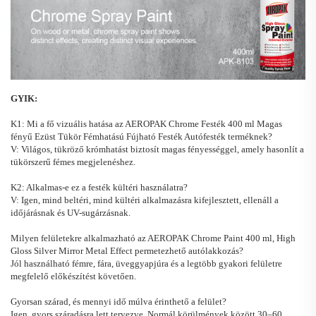
GYIK:
K1: Mi a fő vizuális hatása az AEROPAK Chrome Festék 400 ml Magas
fényű Ezüst Tükör Fémhatású Fújható Festék Autófesték terméknek?
V: Világos, tükröző krómhatást biztosít magas fényességgel, amely hasonlít a
tükörszerű fémes megjelenéshez.
K2: Alkalmas-e ez a festék kültéri használatra?
V: Igen, mind beltéri, mind kültéri alkalmazásra kifejlesztett, ellenáll a
időjárásnak és UV-sugárzásnak.
Milyen felületekre alkalmazható az AEROPAK Chrome Paint 400 ml, High
Gloss Silver Mirror Metal Effect permetezhető autólakkozás?
Jól használható fémre, fára, üveggyapjúra és a legtöbb gyakori felületre
megfelelő előkészítést követően.
Gyorsan szárad, és mennyi idő múlva érinthető a felület?
Igen, gyors száradásra lett tervezve. Normál körülmények között 30–60