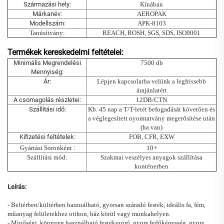
Származási hely:
Kínában
Márkanév:
AEROPAK
Modellszám:
APK-8103
Tanúsítvány:
REACH, ROSH, SGS, SDS, ISO9001
Termékek kereskedelmi feltételei:
Minimális Megrendelési
7500 db
Mennyiség:
Ár:
Lépjen kapcsolatba velünk a legfrissebb
árajánlatért
A csomagolás részletei:
12DB/CTN
Szállítási idő:
Kb. 45 nap a T/T-letét befogadását követően és
a véglegesített nyomtatvány megerősítése után
(ha van)
Kifizetési feltételek:
FOB, CFR, EXW
Gyártási Soronként
:
10+
Szállítási mód:
Szakmai veszélyes anyagok szállítása
konténerben
Leírás:
- Beltérben/kültérben használható, gyorsan száradó festék, ideális fa, fém,
műanyag felületekhez otthon, ház körül vagy munkahelyen.
- Minőségi, könnyen használható festékszóró, gyors fedőképesség, gyors