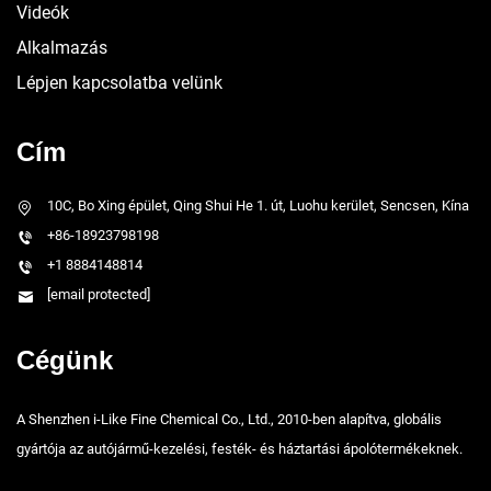
Videók
Alkalmazás
Lépjen kapcsolatba velünk
Cím
10C, Bo Xing épület, Qing Shui He 1. út, Luohu kerület, Sencsen, Kína
+86-18923798198
+1 8884148814
[email protected]
Cégünk
A Shenzhen i-Like Fine Chemical Co., Ltd., 2010-ben alapítva, globális
gyártója az autójármű-kezelési, festék- és háztartási ápolótermékeknek.