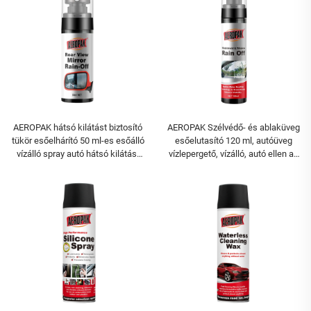
AEROPAK hátsó kilátást biztosító
AEROPAK Szélvédő- és ablaküveg
tükör esőelhárító 50 ml-es esőálló
esőelutasító 120 ml, autóüveg
vízálló spray autó hátsó kilátást
vízlepergető, vízálló, autó ellen az
biztosító tükörhöz
eső ellen