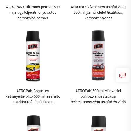
AEROPAK Szilikonos permet 500
AEROPAK Vízmentes tisztító viasz
ml, nagy teljesítményű autós
500 ml, járműfelület tisztítása,
aeroszolos permet
karosszériaviasz
AEROPAK Bogár- és
AEROPAK 500 ml Műszerfal
kátrányeltávolító 500 ml, aszfalt-,
polírozó antisztatikus
madártürdő- és úti kosz
belsejkarosszéria tisztító és védő
eltávolítása