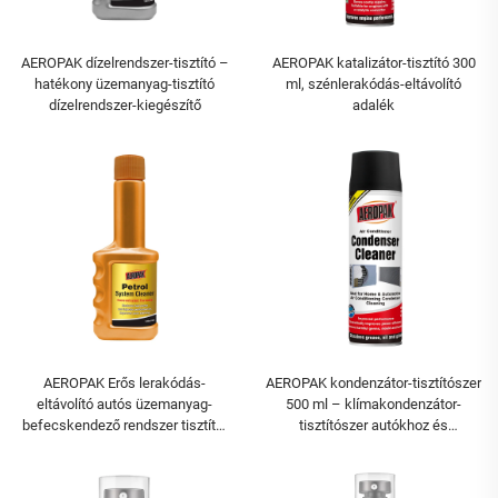
AEROPAK dízelrendszer-tisztító –
AEROPAK katalizátor-tisztító 300
hatékony üzemanyag-tisztító
ml, szénlerakódás-eltávolító
dízelrendszer-kiegészítő
adalék
AEROPAK Erős lerakódás-
AEROPAK kondenzátor-tisztítószer
eltávolító autós üzemanyag-
500 ml – klímakondenzátor-
befecskendező rendszer tisztító,
tisztítószer autókhoz és
benzinhez használható
lakóhelyiségekhez
adalékanyag