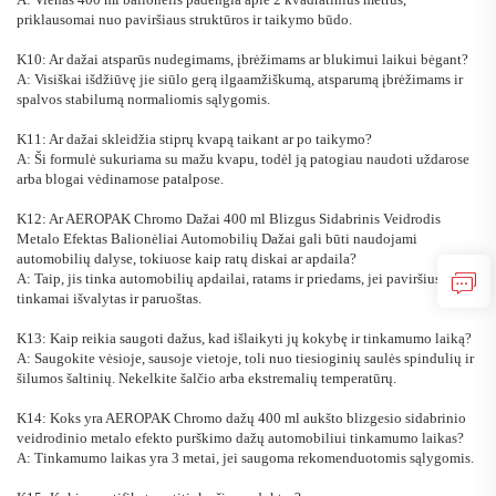
priklausomai nuo paviršiaus struktūros ir taikymo būdo.
K10: Ar dažai atsparūs nudegimams, įbrėžimams ar blukimui laikui bėgant?
A: Visiškai išdžiūvę jie siūlo gerą ilgaamžiškumą, atsparumą įbrėžimams ir
spalvos stabilumą normaliomis sąlygomis.
K11: Ar dažai skleidžia stiprų kvapą taikant ar po taikymo?
A: Ši formulė sukuriama su mažu kvapu, todėl ją patogiau naudoti uždarose
arba blogai vėdinamose patalpose.
K12: Ar AEROPAK Chromo Dažai 400 ml Blizgus Sidabrinis Veidrodis
Metalo Efektas Balionėliai Automobilių Dažai gali būti naudojami
automobilių dalyse, tokiuose kaip ratų diskai ar apdaila?
A: Taip, jis tinka automobilių apdailai, ratams ir priedams, jei paviršius
tinkamai išvalytas ir paruoštas.
K13: Kaip reikia saugoti dažus, kad išlaikyti jų kokybę ir tinkamumo laiką?
A: Saugokite vėsioje, sausoje vietoje, toli nuo tiesioginių saulės spindulių ir
šilumos šaltinių. Nekelkite šalčio arba ekstremalių temperatūrų.
K14: Koks yra AEROPAK Chromo dažų 400 ml aukšto blizgesio sidabrinio
veidrodinio metalo efekto purškimo dažų automobiliui tinkamumo laikas?
A: Tinkamumo laikas yra 3 metai, jei saugoma rekomenduotomis sąlygomis.