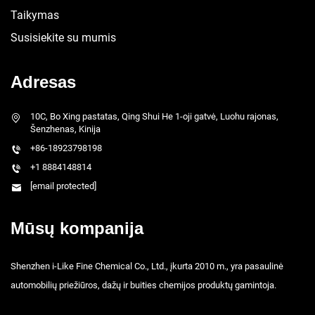
Taikymas
Susisiekite su mumis
Adresas
10C, Bo Xing pastatas, Qing Shui He 1-oji gatvė, Luohu rajonas,
Šenzhenas, Kinija
+86-18923798198
+1 8884148814
[email protected]
Mūsų kompanija
Shenzhen i-Like Fine Chemical Co., Ltd., įkurta 2010 m., yra pasaulinė
automobilių priežiūros, dažų ir buities chemijos produktų gamintoja.