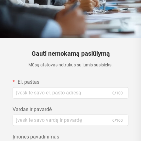
Gauti nemokamą pasiūlymą
Mūsų atstovas netrukus su jumis susisieks.
El. paštas
0/100
Vardas ir pavardė
0/100
Įmonės pavadinimas