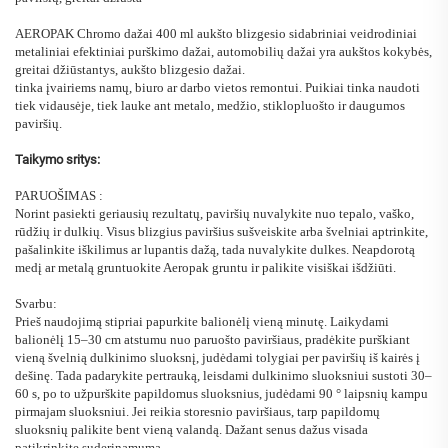
AEROPAK Chromo dažai 400 ml aukšto blizgesio sidabriniai veidrodiniai
metaliniai efektiniai purškimo dažai, automobilių dažai yra aukštos kokybės,
greitai džiūstantys, aukšto blizgesio dažai.
tinka įvairiems namų, biuro ar darbo vietos remontui. Puikiai tinka naudoti
tiek vidausėje, tiek lauke ant metalo, medžio, stiklopluošto ir daugumos
paviršių.
Taikymo sritys:
PARUOŠIMAS
:
Norint pasiekti geriausių rezultatų, paviršių nuvalykite nuo tepalo, vaško,
rūdžių ir dulkių. Visus blizgius paviršius sušveiskite arba švelniai aptrinkite,
pašalinkite iškilimus ar lupantis dažą, tada nuvalykite dulkes. Neapdorotą
medį ar metalą gruntuokite Aeropak gruntu ir palikite visiškai išdžiūti.
Svarbu:
Prieš naudojimą stipriai papurkite balionėlį vieną minutę. Laikydami
balionėlį 15–30 cm atstumu nuo paruošto paviršiaus, pradėkite purškiant
vieną švelnią dulkinimo sluoksnį, judėdami tolygiai per paviršių iš kairės į
dešinę. Tada padarykite pertrauką, leisdami dulkinimo sluoksniui sustoti 30–
60 s, po to užpurškite papildomus sluoksnius, judėdami 90
°
laipsnių kampu
pirmajam sluoksniui. Jei reikia storesnio paviršiaus, tarp papildomų
sluoksnių palikite bent vieną valandą. Dažant senus dažus visada
patikrinkite suderinamumą.