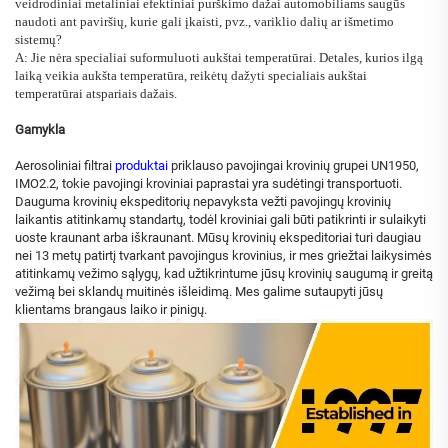
veidrodiniai metaliniai efektiniai purškimo dažai automobiliams saugūs
naudoti ant paviršių, kurie gali įkaisti, pvz., variklio dalių ar išmetimo
sistemų?
A: Jie nėra specialiai suformuluoti aukštai temperatūrai. Detales, kurios ilgą
laiką veikia aukšta temperatūra, reikėtų dažyti specialiais aukštai
temperatūrai atspariais dažais.
Gamykla
Aerosoliniai filtrai
produktai
priklauso pavojingai krovinių grupei UN1950,
IMO2.2, tokie pavojingi kroviniai paprastai yra sudėtingi transportuoti.
Dauguma krovinių ekspeditorių nepavyksta vežti pavojingų krovinių
laikantis atitinkamų standartų, todėl kroviniai gali būti patikrinti ir sulaikyti
uoste kraunant arba iškraunant. Mūsų krovinių ekspeditoriai turi daugiau
nei 13 metų patirtį tvarkant pavojingus krovinius, ir mes griežtai laikysimės
atitinkamų vežimo sąlygų, kad užtikrintume jūsų krovinių saugumą ir greitą
vežimą bei sklandų muitinės išleidimą. Mes galime sutaupyti jūsų
klientams brangaus laiko ir pinigų.