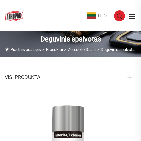
LT
Deguvinis spalvotas
Pradinis puslapis
>
Produktai
>
Aerosolio Dažai
>
Deguvinis spalvotas
VISI PRODUKTAI