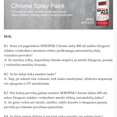
DUK:
K1: Koks yra pagrindinis AEROPAK Chromo dažų 400 ml aukšto blizgesio
sidabro veidrodinio metalinio efekto purškiamųjų automobilių dažų
vizualinis poveikis?
A: Jie suteikia ryškų, atspindintį chromo atspalvį su aukštu blizgesiu, panašų
į veidrodinį metalinį išvaizdą.
K2: Ar šie dažai tinka naudoti lauke?
A: Taip, jie sukurti tiek vidausės, tiek lauko naudojimui, užtikrina atsparumą
oro sąlygoms ir UV spinduliams.
K3: Prie kokių paviršių galima naudoti AEROPAK Chromo dažus 400 ml,
aukso blizgesio sidabro veidrodinio metalo efektą, automobilių dažus?
A: Jie gerai veikia ant metalo, medžio, stiklo pluošto ir daugumos įprastų
paviršių po tinkamo paviršiaus paruošimo.
K4: Ar dažai greitai džiūsta ir per kiek laiko paviršių jau galima liesti?