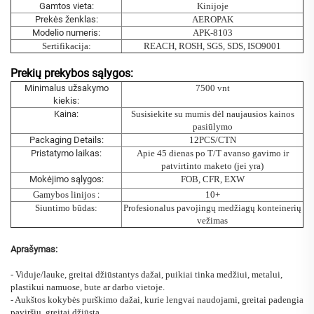
Gamtos vieta:
Kinijoje
Prekės ženklas:
AEROPAK
Modelio numeris:
APK-8103
Sertifikacija:
REACH, ROSH, SGS, SDS, ISO9001
Prekių prekybos sąlygos:
Minimalus užsakymo
7500 vnt
kiekis:
Kaina:
Susisiekite su mumis dėl naujausios kainos
pasiūlymo
Packaging Details:
12PCS/CTN
Pristatymo laikas:
Apie 45 dienas po T/T avanso gavimo ir
patvirtinto maketo (jei yra)
Mokėjimo sąlygos:
FOB, CFR, EXW
Gamybos linijos
:
10+
Siuntimo būdas:
Profesionalus pavojingų medžiagų konteinerių
vežimas
Aprašymas:
- Viduje/lauke, greitai džiūstantys dažai, puikiai tinka medžiui, metalui,
plastikui namuose, bute ar darbo vietoje.
- Aukštos kokybės purškimo dažai, kurie lengvai naudojami, greitai padengia
paviršių, greitai džiūsta