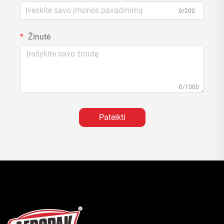
0/200
Žinutė
0/1000
Pateikti