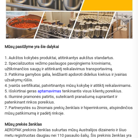
Mūsų pasiūlyme yra šie dalykai
1. Aukštos kokybės produktai, atitinkantys aukštus standartus.
2. Specializuotos vežimo paslaugos pavojingiems kroviniams,
užtikrinančios saugų ir atitinkantį reikalavimus transportavimą.
3. Patikima gamybos galia, leidžianti apdoroti didelius kiekius ir įvairias
užsakymų rūšis.
4. Įvairūs sertifikatai, patvirtinantys mūsų kokybę ir atitiktį reikalavimams.
5. Išskirtinai geras
aptarnavimas
tenkinantis visus klientų poreikius.
6. Iliuminė pramonės patirtis, suteikianti pranašumą suprantant ir
patenkinant rinkos poreikius.
7. Partnerystės su žinomais prekių ženklais ir hiperrinkomis, atspindinčios
mūsų patikimumą ir padėtį rinkoje.
Mūsų prekės ženklas
AEROPAK prekinis ženklas sukurtas mūsų Australijos dizainerio ir šiuo
metu registruotas daugiau nei 110 pasaulio šalių. Šis prekinis ženklas yra