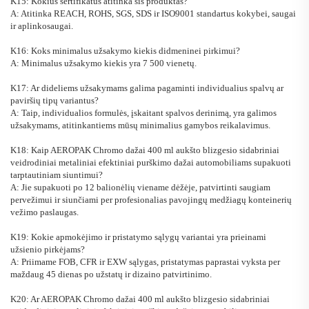
K15: Kokius sertifikatus atitinka šis produktas?
A: Atitinka REACH, ROHS, SGS, SDS ir ISO9001 standartus kokybei, saugai
ir aplinkosaugai.
K16: Koks minimalus užsakymo kiekis didmeninei pirkimui?
A: Minimalus užsakymo kiekis yra 7 500 vienetų.
K17: Ar dideliems užsakymams galima pagaminti individualius spalvų ar
paviršių tipų variantus?
A: Taip, individualios formulės, įskaitant spalvos derinimą, yra galimos
užsakymams, atitinkantiems mūsų minimalius gamybos reikalavimus.
K18: Kaip AEROPAK Chromo dažai 400 ml aukšto blizgesio sidabriniai
veidrodiniai metaliniai efektiniai purškimo dažai automobiliams supakuoti
tarptautiniam siuntimui?
A: Jie supakuoti po 12 balionėlių viename dėžėje, patvirtinti saugiam
pervežimui ir siunčiami per profesionalias pavojingų medžiagų konteinerių
vežimo paslaugas.
K19: Kokie apmokėjimo ir pristatymo sąlygų variantai yra prieinami
užsienio pirkėjams?
A: Priimame FOB, CFR ir EXW sąlygas, pristatymas paprastai vyksta per
maždaug 45 dienas po užstatų ir dizaino patvirtinimo.
K20: Ar AEROPAK Chromo dažai 400 ml aukšto blizgesio sidabriniai