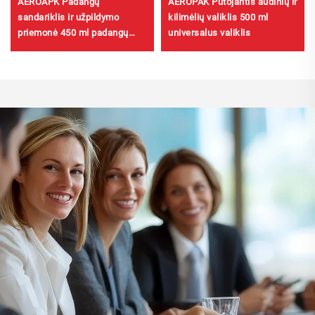
AEROAPK Padangų
AEROPAK Putojantis audinių ir
sandariklis ir užpildymo
kilimėlių valiklis 500 ml
priemonė 450 ml padangų
universalus valiklis
skubios remonto ir pripūtimo
priemonė bevyliams
padangoms