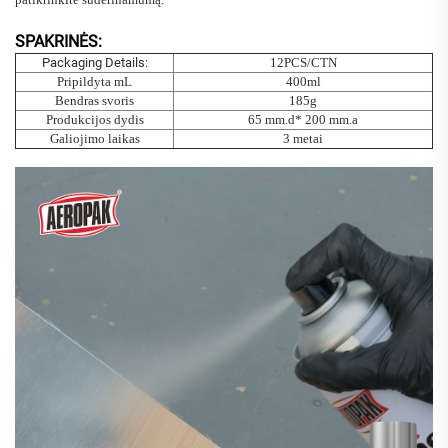
SPAKRINĖS:
Packaging Details:
12PCS/CTN
Pripildyta mL
400ml
Bendras svoris
185g
Produkcijos dydis
65 mm.d* 200 mm.a
Galiojimo laikas
3 metai