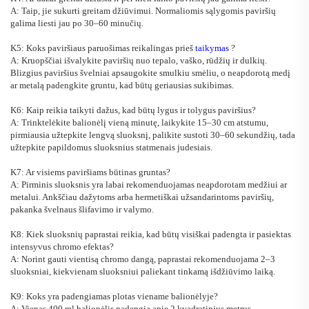
A: Taip, jie sukurti greitam džiūvimui. Normaliomis sąlygomis paviršių
galima liesti jau po 30–60 minučių.
K5: Koks paviršiaus paruošimas reikalingas prieš
taikymas
?
A: Kruopščiai išvalykite paviršių nuo tepalo, vaško, rūdžių ir dulkių.
Blizgius paviršius švelniai apsaugokite smulkiu smėliu, o neapdorotą medį
ar metalą padengkite gruntu, kad būtų geriausias sukibimas.
K6: Kaip reikia taikyti dažus, kad būtų lygus ir tolygus paviršius?
A: Trinktelėkite balionėlį vieną minutę, laikykite 15–30 cm atstumu,
pirmiausia užtepkite lengvą sluoksnį, palikite sustoti 30–60 sekundžių, tada
užtepkite papildomus sluoksnius statmenais judesiais.
K7: Ar visiems paviršiams būtinas gruntas?
A: Pirminis sluoksnis yra labai rekomenduojamas neapdorotam medžiui ar
metalui. Ankščiau dažytoms arba hermetiškai užsandarintoms paviršių,
pakanka švelnaus šlifavimo ir valymo.
K8: Kiek sluoksnių paprastai reikia, kad būtų visiškai padengta ir pasiektas
intensyvus chromo efektas?
A: Norint gauti vientisą chromo dangą, paprastai rekomenduojama 2–3
sluoksniai, kiekvienam sluoksniui paliekant tinkamą išdžiūvimo laiką.
K9: Koks yra padengiamas plotas viename balionėlyje?
A: Vienas 400 ml balionėlis padengia apie 2 kvadratinius metrus,