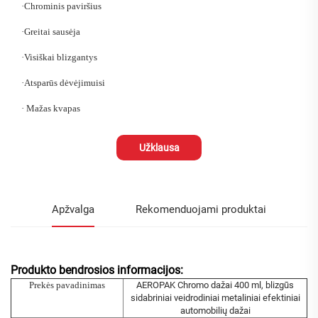
·
Chrominis paviršius
·
Greitai sausėja
·
Visiškai blizgantys
·
Atsparūs dėvėjimuisi
·
Mažas kvapas
Užklausa
Apžvalga
Rekomenduojami produktai
Produkto bendrosios informacijos:
Prekės pavadinimas
AEROPAK Chromo dažai 400 ml, blizgūs
sidabriniai veidrodiniai metaliniai efektiniai
automobilių dažai