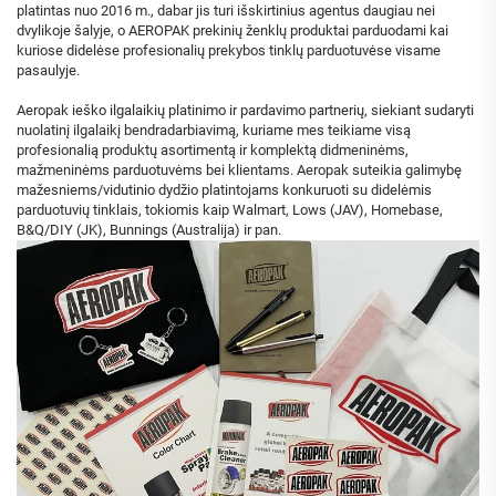
platintas nuo 2016 m., dabar jis turi išskirtinius agentus daugiau nei
dvylikoje šalyje, o AEROPAK prekinių ženklų produktai parduodami kai
kuriose didelėse profesionalių prekybos tinklų parduotuvėse visame
pasaulyje.
Aeropak ieško ilgalaikių platinimo ir pardavimo partnerių, siekiant sudaryti
nuolatinį ilgalaikį bendradarbiavimą, kuriame mes teikiame visą
profesionalią produktų asortimentą ir komplektą didmeninėms,
mažmeninėms parduotuvėms bei klientams. Aeropak suteikia galimybę
mažesniems/vidutinio dydžio platintojams konkuruoti su didelėmis
parduotuvių tinklais, tokiomis kaip Walmart, Lows (JAV), Homebase,
B&Q/DIY (JK), Bunnings (Australija) ir pan.