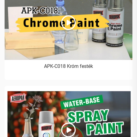
APK-C018 Króm festék