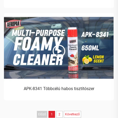
APK-8341 Többcélú habos tisztítószer
Előző
1
2
Következő