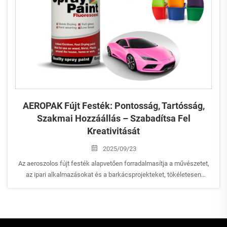
AEROPAK Fújt Festék: Pontosság, Tartósság,
Szakmai Hozzáállás – Szabadítsa Fel
Kreativitását
2025/09/23
Az aeroszolos fújt festék alapvetően forradalmasítja a művészetet,
az ipari alkalmazásokat és a barkácsprojekteket, tökéletesen
ötvözve a kényelmet és a pontosságot. Ez az innovatív eszköz
lehetővé teszi, hogy szakmunkásoktól kezdve a lakásdekorálás
szerelmeseiig mindenki könnyedén sima, ...