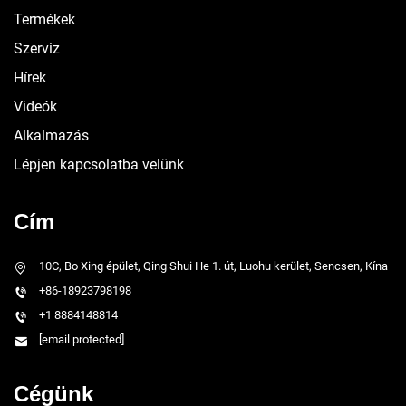
Termékek
Szerviz
Hírek
Videók
Alkalmazás
Lépjen kapcsolatba velünk
Cím
10C, Bo Xing épület, Qing Shui He 1. út, Luohu kerület, Sencsen, Kína
+86-18923798198
+1 8884148814
[email protected]
Cégünk