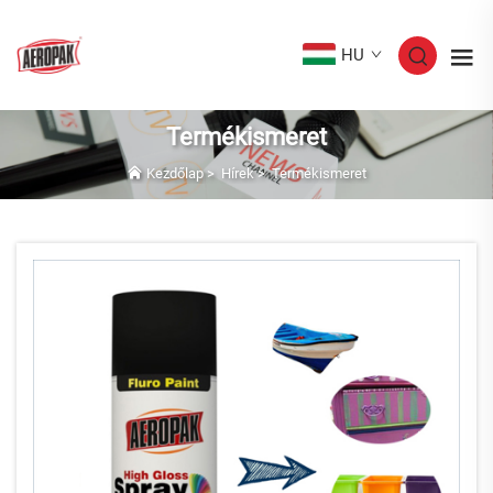
HU
Termékismeret
Kezdőlap
>
Hírek
>
Termékismeret