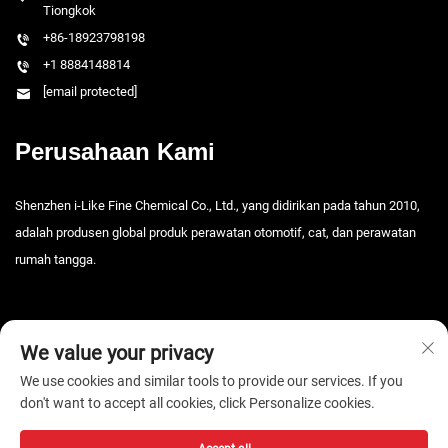
Tiongkok
+86-18923798198
+1 8884148814
[email protected]
Perusahaan Kami
Shenzhen i-Like Fine Chemical Co., Ltd., yang didirikan pada tahun 2010,
adalah produsen global produk perawatan otomotif, cat, dan perawatan
rumah tangga.
We value your privacy
We use cookies and similar tools to provide our services. If you
don't want to accept all cookies, click Personalize cookies.
Hak Cipta © 2026 Shenzhen i-Like Fine Chemical Co., Ltd. Semua hak
dilindungi. -
Kebijakan privasi