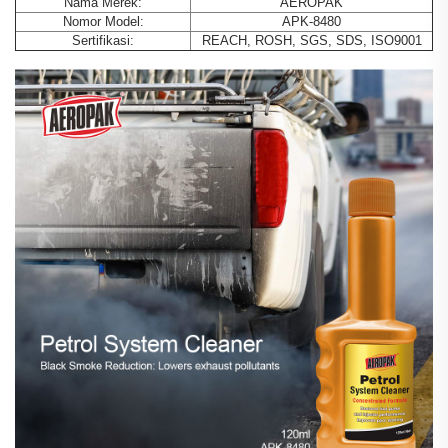
Nama Merek:
AEROPAK
Nomor Model:
APK-8480
Sertifikasi:
REACH, ROSH, SGS, SDS, ISO9001