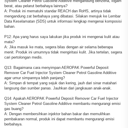
System Cleaner Petrol Gasoline Additive mengandung benzena, logam
berat, atau pelarut berbahaya lainnya?
A: Produk ini mematuhi standar REACH dan RoHS, artinya tidak
mengandung zat berbahaya yang dibatasi. Silakan merujuk ke Lembar
Data Keselamatan (SDS) untuk informasi lengkap mengenai komposisi
bahan.
P12: Apa yang harus saya lakukan jika produk ini mengenai kulit atau
mata?
A: Jika masuk ke mata, segera bilas dengan air selama beberapa
menit. Produk ini umumnya tidak mengiritasi kulit. Jika tertelan, segera
cari pertolongan medis.
Q13: Bagaimana cara menyimpan AEROPAK Powerful Deposit
Remover Car Fuel Injector System Cleaner Petrol Gasoline Additive
agar umur simpannya lebih panjang?
A: Simpan di tempat yang sejuk dan kering, jauh dari sinar matahari
langsung dan sumber panas. Jauhkan dari jangkauan anak-anak.
Q14: Apakah AEROPAK Powerful Deposit Remover Car Fuel Injector
System Cleaner Petrol Gasoline Additive membantu mengurangi emisi
gas buang?
A: Dengan membersihkan injektor bahan bakar dan memulihkan
pembakaran normal, produk ini dapat membantu mengurangi emisi
berbahaya.