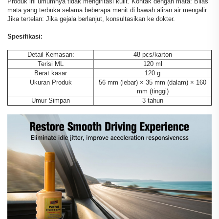
Produk ini umumnya tidak mengiritasi kulit. Kontak dengan mata: Bilas
mata yang terbuka selama beberapa menit di bawah aliran air mengalir.
Jika tertelan: Jika gejala berlanjut, konsultasikan ke dokter.
Spesifikasi:
Detail Kemasan:
48 pcs/karton
Terisi ML
120 ml
Berat kasar
120 g
Ukuran Produk
56 mm (lebar) × 35 mm (dalam) × 160
mm (tinggi)
Umur Simpan
3 tahun