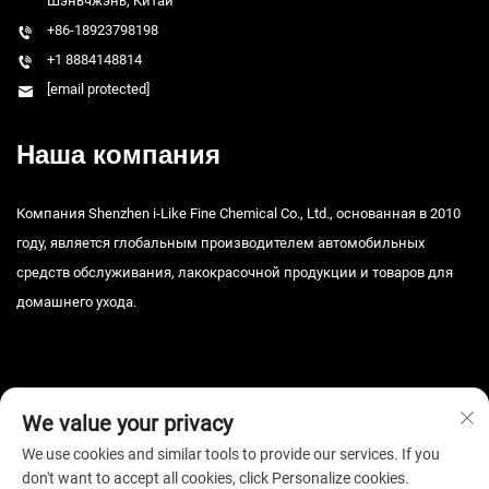
Шэньчжэнь, Китай
+86-18923798198
+1 8884148814
[email protected]
Наша компания
Компания Shenzhen i-Like Fine Chemical Co., Ltd., основанная в 2010
году, является глобальным производителем автомобильных
средств обслуживания, лакокрасочной продукции и товаров для
домашнего ухода.
We value your privacy
We use cookies and similar tools to provide our services. If you
Авторские права © 2026, Шэньчжэньская тонкая химическая
don't want to accept all cookies, click Personalize cookies.
компания i-Like, ООО. Все права защищены. -
Политика