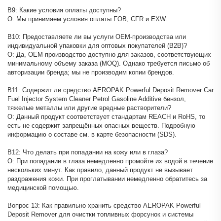
В9: Какие условия оплаты доступны?
О: Мы принимаем условия оплаты FOB, CFR и EXW.
В10: Предоставляете ли вы услуги OEM-производства или
индивидуальной упаковки для оптовых покупателей (B2B)?
О: Да, OEM-производство доступно для заказов, соответствующих
минимальному объему заказа (MOQ). Однако требуется письмо об
авторизации бренда; мы не производим копии брендов.
В11: Содержит ли средство AEROPAK Powerful Deposit Remover Car
Fuel Injector System Cleaner Petrol Gasoline Additive бензол,
тяжелые металлы или другие вредные растворители?
О: Данный продукт соответствует стандартам REACH и RoHS, то
есть не содержит запрещённых опасных веществ. Подробную
информацию о составе см. в карте безопасности (SDS).
В12: Что делать при попадании на кожу или в глаза?
О: При попадании в глаза немедленно промойте их водой в течение
нескольких минут. Как правило, данный продукт не вызывает
раздражения кожи. При проглатывании немедленно обратитесь за
медицинской помощью.
Вопрос 13: Как правильно хранить средство AEROPAK Powerful
Deposit Remover для очистки топливных форсунок и системы