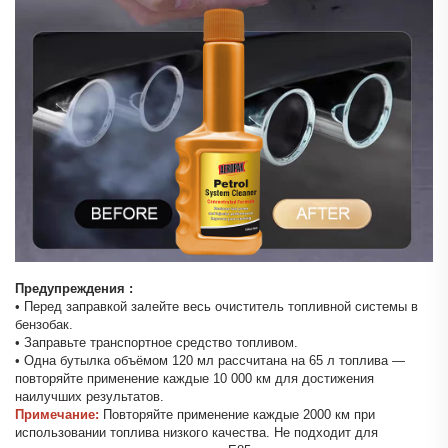
Предупреждения
:
• Перед заправкой залейте весь очиститель топливной системы в
бензобак.
• Заправьте транспортное средство топливом.
• Одна бутылка объёмом 120 мл рассчитана на 65 л топлива —
повторяйте применение каждые 10 000 км для достижения
наилучших результатов.
Примечание:
Повторяйте применение каждые 2000 км при
использовании топлива низкого качества. Не подходит для