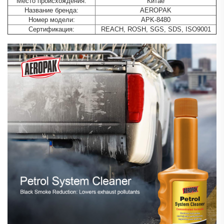
Место происхождения:
Китае
Название бренда:
AEROPAK
Номер модели:
APK-8480
Сертификация:
REACH, ROSH, SGS, SDS, ISO9001