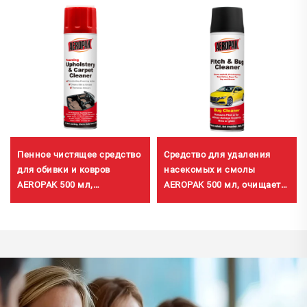
Пенное чистящее средство
Средство для удаления
для обивки и ковров
насекомых и смолы
AEROPAK 500 мл,
AEROPAK 500 мл, очищает
универсальный очиститель
от асфальта, птичьего
помета и дорожной грязи