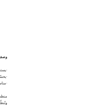
وصف
·يستع
·يحسّ
·مناس
وتُنظ