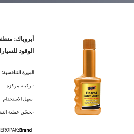
أيروباك: منظف
الوقود للسيار
الميزة التنافسية:
·
تركيبة مركزة
·
سهل الاستخدام
·
يحسّن عملية التش
AEROPAK
Brand: