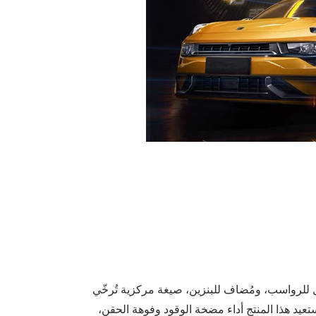
عة حقن الوقود للسيارات من علامة AEROPAK، ومُزيل للرواسب، ومُضاف للبنزين، صيغة مركزية تُرخّي
عيد هذا المنتج أداء مضخة الوقود وفوهة الحقن،