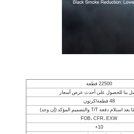
22500 قطعة
ل بنا للحصول على أحدث عرض أسعار
48 قطعة/كرتون
FOB، CFR، EXW
10+