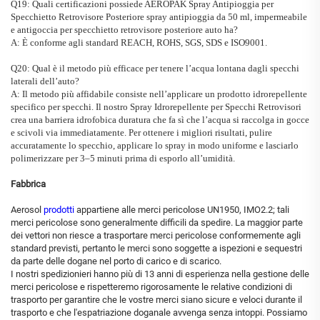
Q19: Quali certificazioni possiede
AEROPAK
Spray Antipioggia per
Specchietto Retrovisore Posteriore
spray antipioggia da 50 ml, impermeabile
e antigoccia per specchietto retrovisore posteriore auto
ha?
A: È conforme agli standard REACH, ROHS, SGS, SDS e ISO9001.
Q20: Qual è il metodo più efficace per tenere l’acqua lontana dagli specchi
laterali dell’auto?
A: Il metodo più affidabile consiste nell’applicare un prodotto idrorepellente
specifico per specchi. Il nostro Spray Idrorepellente per Specchi Retrovisori
crea una barriera idrofobica duratura che fa sì che l’acqua si raccolga in gocce
e scivoli via immediatamente. Per ottenere i migliori risultati, pulire
accuratamente lo specchio, applicare lo spray in modo uniforme e lasciarlo
polimerizzare per 3–5 minuti prima di esporlo all’umidità.
Fabbrica
Aerosol
prodotti
appartiene alle merci pericolose UN1950, IMO2.2; tali
merci pericolose sono generalmente difficili da spedire. La maggior parte
dei vettori non riesce a trasportare merci pericolose conformemente agli
standard previsti, pertanto le merci sono soggette a ispezioni e sequestri
da parte delle dogane nel porto di carico e di scarico.
I nostri spedizionieri hanno più di 13 anni di esperienza nella gestione delle
merci pericolose e rispetteremo rigorosamente le relative condizioni di
trasporto per garantire che le vostre merci siano sicure e veloci durante il
trasporto e che l'espatriazione doganale avvenga senza intoppi. Possiamo