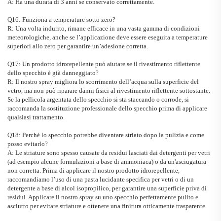
A: Ha una durata di 3 anni se conservato correttamente.
Q16: Funziona a temperature sotto zero?
R: Una volta indurito, rimane efficace in una vasta gamma di condizioni
meteorologiche, anche se l’applicazione deve essere eseguita a temperature
superiori allo zero per garantire un’adesione corretta.
Q17: Un prodotto idrorepellente può aiutare se il rivestimento riflettente
dello specchio è già danneggiato?
R: Il nostro spray migliora lo scorrimento dell’acqua sulla superficie del
vetro, ma non può riparare danni fisici al rivestimento riflettente sottostante.
Se la pellicola argentata dello specchio si sta staccando o corrode, si
raccomanda la sostituzione professionale dello specchio prima di applicare
qualsiasi trattamento.
Q18: Perché lo specchio potrebbe diventare striato dopo la pulizia e come
posso evitarlo?
A: Le striature sono spesso causate da residui lasciati dai detergenti per vetri
(ad esempio alcune formulazioni a base di ammoniaca) o da un'asciugatura
non corretta. Prima di applicare il nostro prodotto idrorepellente,
raccomandiamo l’uso di una pasta lucidante specifica per vetri o di un
detergente a base di alcol isopropilico, per garantire una superficie priva di
residui. Applicare il nostro spray su uno specchio perfettamente pulito e
asciutto per evitare striature e ottenere una finitura otticamente trasparente.