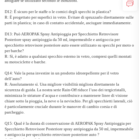
antiglare se utilizzato secondo le istruzioni.
D12: È sicuro per le staffe o le cornici degli specchi in plastica?
R: È progettato per superfici in vetro. Evitare di spruzzarlo direttamente sulle
parti in plastica; in caso di contatto accidentale, asciugare immediatamente.
D13: Può
AEROPAK
Spray Antipioggia per Specchietto Retrovisore
Posteriore
spray antipioggia da 50 ml, impermeabile e antigoccia per
specchietto retrovisore posteriore auto
essere utilizzato su specchi per moto o
per barche?
R: Sì, è adatto a qualsiasi specchio esterno in vetro, compresi quelli montati
su motociclette e barche.
Q14: Vale la pena investire in un prodotto idrorepellente per il vetro
dell’auto?
R: Assolutamente sì. Una migliore visibilità migliora direttamente la
sicurezza di guida. La nostra serie Rain-Off riduce l’uso dei tergicristalli,
minimizza le striature d’acqua e contribuisce a mantenere linee di visione
chiare sotto la pioggia, la neve o la nevischio. Per gli specchietti laterali, ciò
è particolarmente cruciale durante le manovre di cambio corsia e di
parcheggio.
Q15: Qual è la durata di conservazione di
AEROPAK
Spray Antipioggia per
Specchietto Retrovisore Posteriore
spray antipioggia da 50 ml, impermeabile
e antigoccia per specchietto retrovisore posteriore auto
?