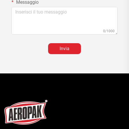
Messaggio
0/1000
Invia