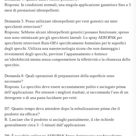
Risposta: In condizioni normali, una singola applicazione garantisce fino a 3
mesi di prestazioni idrorepellenti.
Domanda 5: Posso utilizzare idrorepellenti per vetri generici sui miei
specchietti retrovisori?
Risposta: Sebbene alcuni idrorepellenti generici possano funzionare, spesso
non sono ottimizzati per gli specchietti laterali. Lo spray AEROPAK per
specchietti retrovisori Rain-Off è specificamente formulato per le superfici
degli specchi. Utilizza una nanotecnologia sicura che non danneggia i
rivestimenti degli specchi, previene l’appannamento e fornisce
un’idrofobicità mirata senza compromettere la riflettività o la chiarezza dello
specchio.
Domanda 6: Quali operazioni di preparazione della superficie sono
necessarie?
Risposta: Lo specchio deve essere accuratamente pulito e asciugato prima
dell’applicazione. Per ottenere i migliori risultati, si raccomanda l’uso di un
detergente o di una pasta lucidante per vetri.
D7: Quanto tempo devo attendere dopo la nebulizzazione prima che il
prodotto sia efficace?
R: Lasciare che il prodotto si asciughi parzialmente, il che richiede
generalmente circa 3
–
5 minuti dall’applicazione.
D8: È possibile utilizzare
AEROPAK
Spray Antipioggia per Specchietto