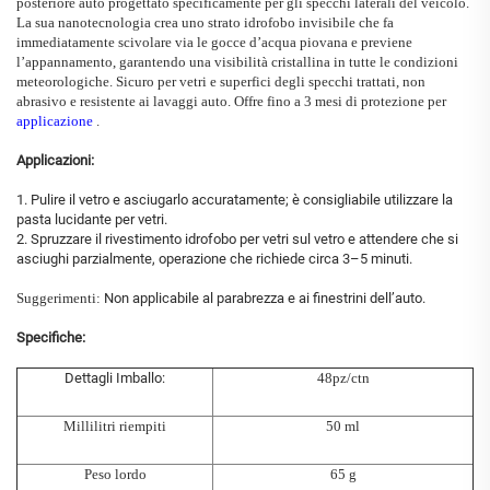
posteriore auto
progettato specificamente per gli specchi laterali del veicolo.
La sua nanotecnologia crea uno strato idrofobo invisibile che fa
immediatamente scivolare via le gocce d’acqua piovana e previene
l’appannamento, garantendo una visibilità cristallina in tutte le condizioni
meteorologiche. Sicuro per vetri e superfici degli specchi trattati, non
abrasivo e resistente ai lavaggi auto. Offre fino a 3 mesi di protezione per
applicazione
.
Applicazioni:
1. Pulire il vetro e asciugarlo accuratamente; è consigliabile utilizzare la
pasta lucidante per vetri.
2. Spruzzare il rivestimento idrofobo per vetri sul vetro e attendere che si
asciughi parzialmente, operazione che richiede circa 3–5 minuti.
Suggerimenti:
Non applicabile al parabrezza e ai finestrini dell’auto.
Specifiche:
Dettagli Imballo:
48pz/ctn
Millilitri riempiti
50 ml
Peso lordo
65 g