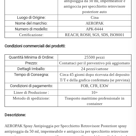
antipioggia da 50 ml, impermeabile e
antigoccia per specchietto retrovisore
posteriore auto
Luogo di Origine:
Cina
Nome del marchio:
AEROPAK
Numero di modello:
APK-8444
Certificazione:
REACH, ROSH, SGS, SDS, ISO9001
Condizioni commerciali dei prodotti:
Quantità Minima di Ordine:
25500 pezzi
Prezzo:
Contattaci per il preventivo più aggiornato
Dettagli Imballo:
24 pezzi/cartone
Tempo di Consegna:
Circa 45 giorni dopo ricevuta del deposito
T/T e della grafica confermata (se prevista)
Condizioni di pagamento:
FOB, CFR, EXW
Linee di Produzione
:
10+
Metodo di spedizione:
Trasporto marittimo professionale in
container
Descrizione:
AEROPAK
Spray Antipioggia per Specchietto Retrovisore Posteriore
spray
antipioggia da 50 ml, impermeabile e antigoccia per specchietto retrovisore