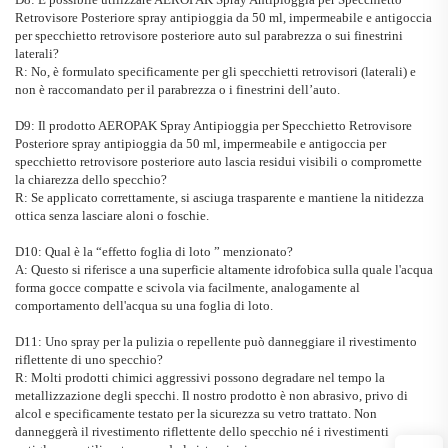
Retrovisore Posteriore
spray antipioggia da 50 ml, impermeabile e antigoccia
per specchietto retrovisore posteriore auto
sul parabrezza o sui finestrini
laterali?
R: No, è formulato specificamente per gli specchietti retrovisori (laterali) e
non è raccomandato per il parabrezza o i finestrini dell’auto.
D9: Il prodotto
AEROPAK
Spray Antipioggia per Specchietto Retrovisore
Posteriore
spray antipioggia da 50 ml, impermeabile e antigoccia per
specchietto retrovisore posteriore auto
lascia residui visibili o compromette
la chiarezza dello specchio?
R: Se applicato correttamente, si asciuga trasparente e mantiene la nitidezza
ottica senza lasciare aloni o foschie.
D10: Qual è la
“
effetto foglia di loto
”
menzionato?
A: Questo si riferisce a una superficie altamente idrofobica sulla quale l'acqua
forma gocce compatte e scivola via facilmente, analogamente al
comportamento dell'acqua su una foglia di loto.
D11: Uno spray per la pulizia o repellente può danneggiare il rivestimento
riflettente di uno specchio?
R: Molti prodotti chimici aggressivi possono degradare nel tempo la
metallizzazione degli specchi. Il nostro prodotto è non abrasivo, privo di
alcol e specificamente testato per la sicurezza su vetro trattato. Non
danneggerà il rivestimento riflettente dello specchio né i rivestimenti