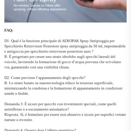
FAQ:
D1: Qual è la funzione principale di
AEROPAK
Spray Antipioggia per
Specchietto Retrovisore Posteriore
spray antipioggia da 50 ml, impermeabile
e antigoccia per specchietto retrovisore posteriore auto
?
R: È progettato per creare uno strato idrofobo sugli specchi laterali del
veicolo, favorendo la formazione di gocce d’acqua piovana che scivolano
via, garantendo così una visibilità chiara.
D2: Come previene l’appannamento degli specchi?
R: Lo strato basato su nanotecnologia riduce la tensione superficiale,
minimizzando la condensa e la formazione di appannamento in condizioni
umide o fredde.
Domanda 3: È sicuro per specchi con rivestimenti speciali, come quelli
antiriflesso o a oscuramento automatico?
Risposta: Sì, è formulato per essere non abrasivo e sicuro per superfici vetrate
trattate o rivestite.
Domanda 4: Quanto dura l’effetto protettivo?