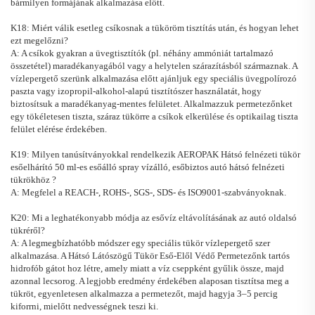
bármilyen formájának alkalmazása előtt.
K18: Miért válik esetleg csíkosnak a tüköröm tisztítás után, és hogyan lehet
ezt megelőzni?
A: A csíkok gyakran a üvegtisztítók (pl. néhány ammóniát tartalmazó
összetétel) maradékanyagából vagy a helytelen szárazításból származnak. A
vízlepergető szerünk alkalmazása előtt ajánljuk egy speciális üvegpolírozó
paszta vagy izopropil-alkohol-alapú tisztítószer használatát, hogy
biztosítsuk a maradékanyag-mentes felületet. Alkalmazzuk permetezőnket
egy tökéletesen tiszta, száraz tükörre a csíkok elkerülése és optikailag tiszta
felület elérése érdekében.
K19: Milyen tanúsítványokkal rendelkezik
AEROPAK
Hátsó felnézeti tükör
esőelhárító
50 ml-es esőálló spray vízálló, esőbiztos autó hátsó felnézeti
tükrökhöz
?
A: Megfelel a REACH-, ROHS-, SGS-, SDS- és ISO9001-szabványoknak.
K20: Mi a leghatékonyabb módja az esővíz eltávolításának az autó oldalsó
tükréről?
A: A legmegbízhatóbb módszer egy speciális tükör vízlepergető szer
alkalmazása. A Hátsó Látószögű Tükör Eső-Elől Védő Permetezőnk tartós
hidrofób gátot hoz létre, amely miatt a víz cseppként gyűlik össze, majd
azonnal lecsorog. A legjobb eredmény érdekében alaposan tisztítsa meg a
tükröt, egyenletesen alkalmazza a permetezőt, majd hagyja 3–5 percig
kiforrni, mielőtt nedvességnek teszi ki.