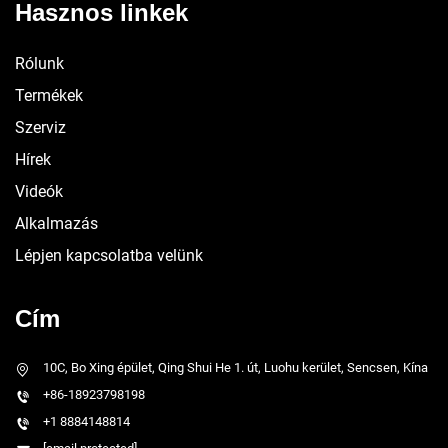
Hasznos linkek
Rólunk
Termékek
Szerviz
Hírek
Videók
Alkalmazás
Lépjen kapcsolatba velünk
Cím
10C, Bo Xing épület, Qing Shui He 1. út, Luohu kerület, Sencsen, Kína
+86-18923798198
+1 8884148814