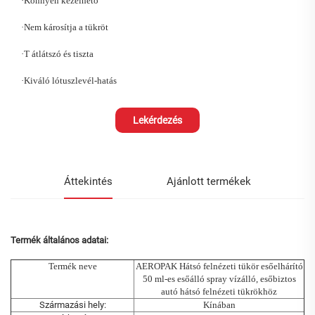
·
Könnyen kezelhető
·
Nem károsítja a tükröt
·
T
átlátszó és tiszta
·
Kiváló lótuszlevél-hatás
Lekérdezés
Áttekintés
Ajánlott termékek
Termék általános adatai:
Termék neve
AEROPAK
Hátsó felnézeti tükör esőelhárító
50 ml-es esőálló spray vízálló, esőbiztos
autó hátsó felnézeti tükrökhöz
Származási hely:
Kínában