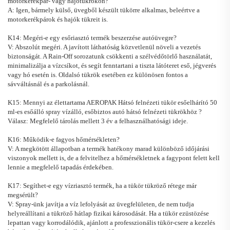
motorkerékpár- vagy hajótükrökön?
A: Igen, bármely külső, üvegből készült tükörre alkalmas, beleértve a
motorkerékpárok és hajók tükreit is.
K14: Megéri-e egy esőriasztó termék beszerzése autóüvegre?
V: Abszolút megéri. A javított láthatóság közvetlenül növeli a vezetés
biztonságát. A Rain-Off sorozatunk csökkenti a szélvédőtörlő használatát,
minimalizálja a vízcsíkot, és segít fenntartani a tiszta látóteret eső, jégverés
vagy hó esetén is. Oldalsó tükrök esetében ez különösen fontos a
sávváltásnál és a parkolásnál.
K15: Mennyi az élettartama
AEROPAK
Hátsó felnézeti tükör esőelhárító
50
ml-es esőálló spray vízálló, esőbiztos autó hátsó felnézeti tükrökhöz
?
Válasz: Megfelelő tárolás mellett 3 év a felhasználhatósági ideje.
K16: Működik-e fagyos hőmérsékleten?
V: A megkötött állapotban a termék hatékony marad különböző időjárási
viszonyok mellett is, de a felvitelhez a hőmérsékletnek a fagypont felett kell
lennie a megfelelő tapadás érdekében.
K17: Segíthet-e egy vízriasztó termék, ha a tükör tükröző rétege már
megsérült?
V: Spray-ünk javítja a víz lefolyását az üvegfelületen, de nem tudja
helyreállítani a tükröző hátlap fizikai károsodását. Ha a tükör ezüstözése
lepattan vagy korrodálódik, ajánlott a professzionális tükör-csere a kezelés