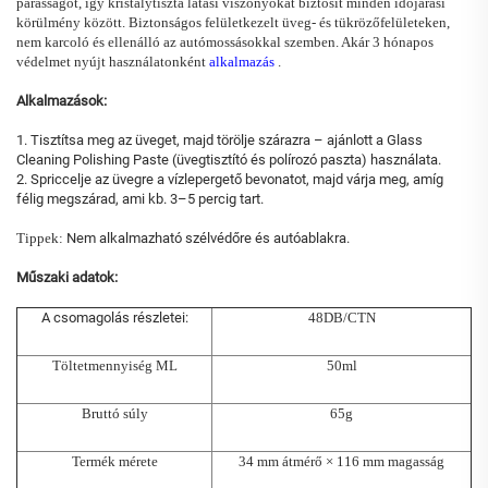
párásságot, így kristálytiszta látási viszonyokat biztosít minden időjárási
körülmény között. Biztonságos felületkezelt üveg- és tükrözőfelületeken,
nem karcoló és ellenálló az autómossásokkal szemben. Akár 3 hónapos
védelmet nyújt használatonként
alkalmazás
.
Alkalmazások:
1. Tisztítsa meg az üveget, majd törölje szárazra – ajánlott a Glass
Cleaning Polishing Paste (üvegtisztító és polírozó paszta) használata.
2. Spriccelje az üvegre a vízlepergető bevonatot, majd várja meg, amíg
félig megszárad, ami kb. 3–5 percig tart.
Tippek:
Nem alkalmazható szélvédőre és autóablakra.
Műszaki adatok:
A csomagolás részletei:
48DB/CTN
Töltetmennyiség ML
50ml
Bruttó súly
65g
Termék mérete
34 mm átmérő × 116 mm magasság