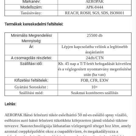
Márkanév:
AEROPAK
Modellszám:
APK-8444
Tanúsítvány:
REACH, ROSH, SGS, SDS, ISO9001
Termékek kereskedelmi feltételei:
Minimális Megrendelési
25500 db
Mennyiség:
Ár:
Lépjen kapcsolatba velünk a legfrissebb
árajánlatért
A csomagolás részletei:
24db/CTN
Szállítási idő:
Kb. 45 nap a T/T-letét befogadását követően
és a véglegesített nyomtatvány megerősítése
után (ha van)
Kifizetési feltételek:
FOB, CFR, EXW
Gyártási Soronként
:
10+
Szállítási mód:
Szakmai konténeres szállítás
Leírás:
AEROPAK
Hátsó felnézeti tükör esőelhárító
50 ml-es esőálló spray vízálló,
esőbiztos autó hátsó felnézeti tükrökhöz
kifejezetten jármű oldalsó tükörre
tervezve. Nanotechnológiája láthatatlan vízlepergető réteget hoz létre, amely
azonnal cseppképződést okoz a csapadékvízen, és megakadályozza a