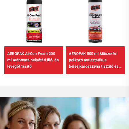
AEROPAK AirCon Fresh 200
AEROPAK 500 ml Műszerfal
ml Automata belsőtéri illó- és
polírozó antisztatikus
levegőfrissítő
belsejkarosszéria tisztító és
védő