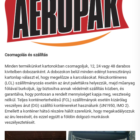
Csomagolás és szállítás
Minden termékünket kartonokban csomagoljuk, 12, 24 vagy 48 darabos
kivitelben dobozanként. A dobozokon belül minden edényt keresztirányú
kartonlap választ el, hogy megelőzze a karcolásokat. Részkonténeres
(LCL) szállítmányozás esetén az árut palettákra helyezzük, majd műanyag
fóliával burkoljuk, így biztosítva annak védelmét szállítás közben, és
garantálva, hogy pontosan a rendelt mennyiséget kapja meg, veszteség
nélkül. Teljes konténerterhelésű (FCL) szállítmányok esetén kizárólag
veszélyes árut (DG) szállító konténereket használunk (UN1950, IMO 2).
Emellett a konténer hátsó részére hálót szerelünk, hogy megakadályozzuk
az áru leesését, és ezzel együtt a földön dolgozó munkások
veszélyeztetését.