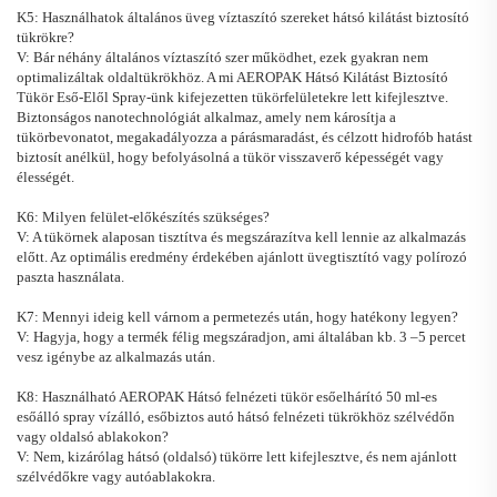
K5: Használhatok általános üveg víztaszító szereket hátsó kilátást biztosító
tükrökre?
V: Bár néhány általános víztaszító szer működhet, ezek gyakran nem
optimalizáltak oldaltükrökhöz. A mi AEROPAK Hátsó Kilátást Biztosító
Tükör Eső-Elől Spray-ünk kifejezetten tükörfelületekre lett kifejlesztve.
Biztonságos nanotechnológiát alkalmaz, amely nem károsítja a
tükörbevonatot, megakadályozza a párásmaradást, és célzott hidrofób hatást
biztosít anélkül, hogy befolyásolná a tükör visszaverő képességét vagy
élességét.
K6: Milyen felület-előkészítés szükséges?
V: A tükörnek alaposan tisztítva és megszárazítva kell lennie az alkalmazás
előtt. Az optimális eredmény érdekében ajánlott üvegtisztító vagy polírozó
paszta használata.
K7: Mennyi ideig kell várnom a permetezés után, hogy hatékony legyen?
V: Hagyja, hogy a termék félig megszáradjon, ami általában kb. 3
–
5 percet
vesz igénybe az alkalmazás után.
K8: Használható
AEROPAK
Hátsó felnézeti tükör esőelhárító
50 ml-es
esőálló spray vízálló, esőbiztos autó hátsó felnézeti tükrökhöz
szélvédőn
vagy oldalsó ablakokon?
V: Nem, kizárólag hátsó (oldalsó) tükörre lett kifejlesztve, és nem ajánlott
szélvédőkre vagy autóablakokra.