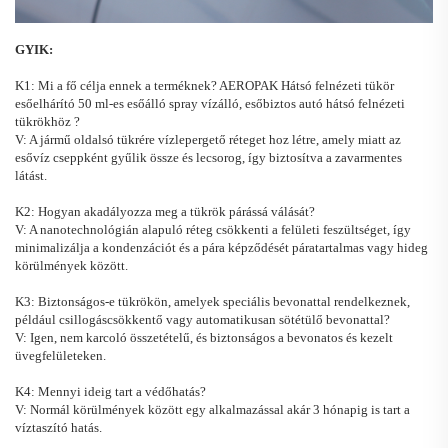
GYIK:
K1: Mi a fő célja ennek a terméknek?
AEROPAK
Hátsó felnézeti tükör
esőelhárító
50 ml-es esőálló spray vízálló, esőbiztos autó hátsó felnézeti
tükrökhöz
?
V: A jármű oldalsó tükrére vízlepergető réteget hoz létre, amely miatt az
esővíz cseppként gyűlik össze és lecsorog, így biztosítva a zavarmentes
látást.
K2: Hogyan akadályozza meg a tükrök párássá válását?
V: A nanotechnológián alapuló réteg csökkenti a felületi feszültséget, így
minimalizálja a kondenzációt és a pára képződését páratartalmas vagy hideg
körülmények között.
K3: Biztonságos-e tükrökön, amelyek speciális bevonattal rendelkeznek,
például csillogáscsökkentő vagy automatikusan sötétülő bevonattal?
V: Igen, nem karcoló összetételű, és biztonságos a bevonatos és kezelt
üvegfelületeken.
K4: Mennyi ideig tart a védőhatás?
V: Normál körülmények között egy alkalmazással akár 3 hónapig is tart a
víztaszító hatás.