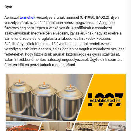
Gyár
Aeroszol
termékek
veszélyes árunak minősül (UN1950, IMO2.2), ilyen
veszélyes áruk szállítását általában nehéz megszervezni. A legtöbb
fuvarozó cég nem képes a veszélyes áruk szállítását a vonatkozó
szabványoknak megfelelően elvégezni, így az áruknak nagy az esélye a
vámellenőrzésre és lefoglalásra a rakodó- és kirakodókikötőben.
Szállítmányozóink több mint 13 éves tapasztalattal rendelkeznek
veszélyes áruk kezelésében, és szigorúan betartjuk a vonatkozó szállítási
feltételeket, hogy biztosítsuk áruinak biztonságos és gyors szállítását,
valamint zökkenőmentes hatósági engedélyezését. Ügyfeleink számára
értékes időt és pénzt tudunk megtakarítani.