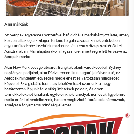
A mi márkánk
Az Aeropak egyetemes vonzerővel bíró globális márkaként jött létre, amely
készen áll az egész világon történő forgalmazásra. Ennek érdekében
együttműködésbe kezdtünk marketing- és kreatív dizájn-szakértőkkel
Ausztráliában. Már alapításakor világszintű elismertségre lett tervezve az
Aeropak márka.
Akár New York pezsgő utcáiról, Bangkok élénk városképéből, Sydney
napfényes partjairól, akár Párizs romantikus sugárútjairól van szó, az
Aeropak mindenütt egységes megjelenést és változatlan minőséget
képvisel. Ez a globális identitás lehetővé teszi számunkra, hogy
határozottan lépjünk fel a világ üzleteinek polcain, és olyan
termékkollekciót kínáljunk ügyfeleinknek, amelyek nemcsak figyelemre
méltó értékkel rendelkeznek, hanem megbízható forrásból származnak,
amelyet a folyamatos minőség jellemez.