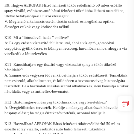
K9: Hagy-e
AEROPAK
Hátsó felnézeti tükör esőelhárító
50 ml-es esőálló
spray vízálló, esőbiztos autó hátsó felnézeti tükrökhöz
látható maradékot,
illetve befolyásolja-e a tükör élességét?
V: Megfelelő alkalmazás esetén tisztán szárad, és megőrzi az optikai
élességet csíkok vagy ködösödés nélkül.
K10: Mi a
“
lótuszlevél-hatás
”
említve?
A: Ez egy erősen víztaszító felületre utal, ahol a víz apró, gömbölyű
cseppként gyűlik össze, és könnyen lecsorog, hasonlóan ahhoz, ahogy a víz
viselkedik a lótuszlevélen.
K11: Károsíthatja-e egy tisztító vagy víztaszító spray a tükör tükröző
hátoldalát?
A: Számos erős vegyszer idővel károsíthatja a tükör ezüstözését. Termékünk
nem csiszoló, alkoholmentes, és különösen a bevonatos üveg biztonságára
tesztelték. Ha a használati utasítás szerint alkalmazzák, nem károsítja a tükör
hátoldalát vagy az antireflex-bevonatot.
K12: Biztonságos-e műanyag tükörházakhoz vagy keretekhez?
A: Üvegfelületekre tervezték. Kerülje a műanyag alkatrészek közvetlen
bespray-olását; ha mégis érintkezés történik, azonnal törölje le.
K13: Használható
AEROPAK
Hátsó felnézeti tükör esőelhárító
50 ml-es
esőálló spray vízálló, esőbiztos autó hátsó felnézeti tükrökhöz