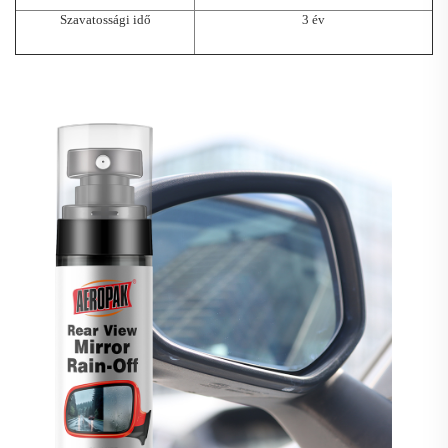
Szavatossági idő
3 év