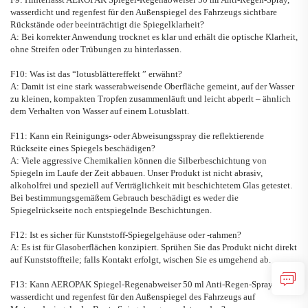
wasserdicht und regenfest für den Außenspiegel des Fahrzeugs
sichtbare
Rückstände oder beeinträchtigt die Spiegelklarheit?
A: Bei korrekter Anwendung trocknet es klar und erhält die optische Klarheit,
ohne Streifen oder Trübungen zu hinterlassen.
F10: Was ist das
“
lotusblättereffekt
”
erwähnt?
A: Damit ist eine stark wasserabweisende Oberfläche gemeint, auf der Wasser
zu kleinen, kompakten Tropfen zusammenläuft und leicht abperlt – ähnlich
dem Verhalten von Wasser auf einem Lotusblatt.
F11: Kann ein Reinigungs- oder Abweisungsspray die reflektierende
Rückseite eines Spiegels beschädigen?
A: Viele aggressive Chemikalien können die Silberbeschichtung von
Spiegeln im Laufe der Zeit abbauen. Unser Produkt ist nicht abrasiv,
alkoholfrei und speziell auf Verträglichkeit mit beschichtetem Glas getestet.
Bei bestimmungsgemäßem Gebrauch beschädigt es weder die
Spiegelrückseite noch entspiegelnde Beschichtungen.
F12: Ist es sicher für Kunststoff-Spiegelgehäuse oder -rahmen?
A: Es ist für Glasoberflächen konzipiert. Sprühen Sie das Produkt nicht direkt
auf Kunststoffteile; falls Kontakt erfolgt, wischen Sie es umgehend ab.
F13: Kann
AEROPAK
Spiegel-Regenabweiser
50 ml Anti-Regen-Spray,
wasserdicht und regenfest für den Außenspiegel des Fahrzeugs
auf