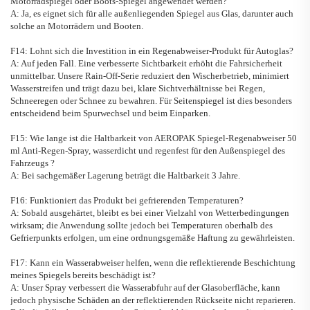
Motorradspiegel oder Boots-Spiegel angewendet werden?
A: Ja, es eignet sich für alle außenliegenden Spiegel aus Glas, darunter auch
solche an Motorrädern und Booten.
F14: Lohnt sich die Investition in ein Regenabweiser-Produkt für Autoglas?
A: Auf jeden Fall. Eine verbesserte Sichtbarkeit erhöht die Fahrsicherheit
unmittelbar. Unsere Rain-Off-Serie reduziert den Wischerbetrieb, minimiert
Wasserstreifen und trägt dazu bei, klare Sichtverhältnisse bei Regen,
Schneeregen oder Schnee zu bewahren. Für Seitenspiegel ist dies besonders
entscheidend beim Spurwechsel und beim Einparken.
F15: Wie lange ist die Haltbarkeit von
AEROPAK
Spiegel-Regenabweiser
50
ml Anti-Regen-Spray, wasserdicht und regenfest für den Außenspiegel des
Fahrzeugs
?
A: Bei sachgemäßer Lagerung beträgt die Haltbarkeit 3 Jahre.
F16: Funktioniert das Produkt bei gefrierenden Temperaturen?
A: Sobald ausgehärtet, bleibt es bei einer Vielzahl von Wetterbedingungen
wirksam; die Anwendung sollte jedoch bei Temperaturen oberhalb des
Gefrierpunkts erfolgen, um eine ordnungsgemäße Haftung zu gewährleisten.
F17: Kann ein Wasserabweiser helfen, wenn die reflektierende Beschichtung
meines Spiegels bereits beschädigt ist?
A: Unser Spray verbessert die Wasserabfuhr auf der Glasoberfläche, kann
jedoch physische Schäden an der reflektierenden Rückseite nicht reparieren.