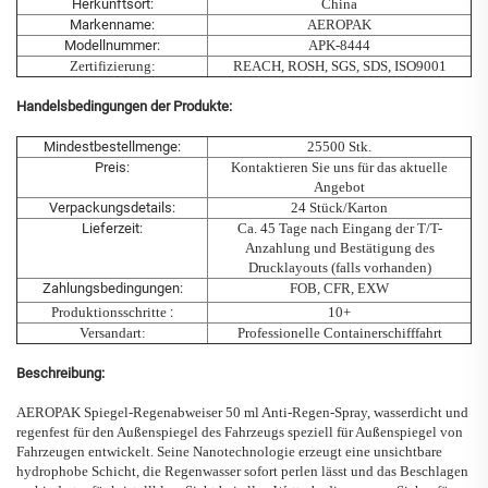
Herkunftsort:
China
Markenname:
AEROPAK
Modellnummer:
APK-8444
Zertifizierung:
REACH, ROSH, SGS, SDS, ISO9001
Handelsbedingungen der Produkte:
Mindestbestellmenge:
25500 Stk.
Preis:
Kontaktieren Sie uns für das aktuelle
Angebot
Verpackungsdetails:
24 Stück/Karton
Lieferzeit:
Ca. 45 Tage nach Eingang der T/T-
Anzahlung und Bestätigung des
Drucklayouts (falls vorhanden)
Zahlungsbedingungen:
FOB, CFR, EXW
Produktionsschritte
:
10+
Versandart:
Professionelle Containerschifffahrt
Beschreibung:
AEROPAK
Spiegel-Regenabweiser
50 ml Anti-Regen-Spray, wasserdicht und
regenfest für den Außenspiegel des Fahrzeugs
speziell für Außenspiegel von
Fahrzeugen entwickelt. Seine Nanotechnologie erzeugt eine unsichtbare
hydrophobe Schicht, die Regenwasser sofort perlen lässt und das Beschlagen