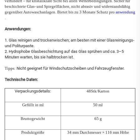
verhindert – für kristallklare Sicht bei allen Wetterbedingungen. Sicher für
beschichtete Glas- und Spiegelflächen, nicht abrasiv und widerstandsfähig
gegenüber Autowaschanlagen. Bietet bis zu 3 Monate Schutz pro
anwendung
.
Anwendungen:
1. Glas reinigen und trockenwischen; am besten mit einer Glasreinigungs-
und Politurpaste.
2. Hydrophobe Glasbeschichtung auf das Glas sprühen und ca. 3–5
Minuten warten, bis sie halbtrocken ist.
Tipps:
Nicht geeignet für Windschutzscheiben und Fahrzeugfenster.
Technische Daten:
Verpackungsdetails:
48Stk/Karton
Gefüllt in ml
50 ml
Bruttogewicht
65 g
Produktgröße
34 mm Durchmesser × 116 mm Höhe