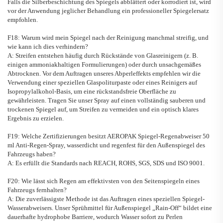
Falls die Silberbeschichtung des Spiegels abblättert oder korrodiert ist, wird
vor der Anwendung jeglicher Behandlung ein professioneller Spiegelersatz
empfohlen.
F18: Warum wird mein Spiegel nach der Reinigung manchmal streifig, und
wie kann ich dies verhindern?
A: Streifen entstehen häufig durch Rückstände von Glasreinigern (z. B.
einigen ammoniakhaltigen Formulierungen) oder durch unsachgemäßes
Abtrocknen. Vor dem Auftragen unseres Abperleffekts empfehlen wir die
Verwendung einer speziellen Glaspoliturpaste oder eines Reinigers auf
Isopropylalkohol-Basis, um eine rückstandsfreie Oberfläche zu
gewährleisten. Tragen Sie unser Spray auf einen vollständig sauberen und
trockenen Spiegel auf, um Streifen zu vermeiden und ein optisch klares
Ergebnis zu erzielen.
F19: Welche Zertifizierungen besitzt
AEROPAK
Spiegel-Regenabweiser
50
ml Anti-Regen-Spray, wasserdicht und regenfest für den Außenspiegel des
Fahrzeugs
haben?
A: Es erfüllt die Standards nach REACH, ROHS, SGS, SDS und ISO 9001.
F20: Wie lässt sich Regen am effektivsten von den Seitenspiegeln eines
Fahrzeugs fernhalten?
A: Die zuverlässigste Methode ist das Auftragen eines speziellen Spiegel-
Wasserabweisers. Unser Sprühmittel für Außenspiegel „Rain-Off“ bildet eine
dauerhafte hydrophobe Barriere, wodurch Wasser sofort zu Perlen