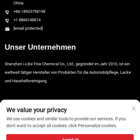
China
+86-18923798198
+1 8884148814
[email protected]
Unser Unternehmen
Shenzhen i-Like Fine Chemical Co., Ltd., gegründet im Jahr 2010, ist ein
weltweit tätiger Hersteller von Produkten für die Automobilpflege, Lacke
und Haushaltsreinigung.
We value your privacy
We use cookies and similar tools to provide our services. If you
don't want to accept all cookies, click Personalize cookies.
Copyright © 2026 Shenzhen i-Like Fine Chemical Co., Ltd. Alle Rechte
vorbehalten. -
Datenschutzrichtlinie