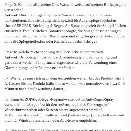
Frage 5: Kann ich allgemeine Glas-Wasserabweiser auf meinen Rückspiegeln
verwenden?
Antwort: Obwohl einige allgemeine Wasserabweiser möglicherweise
funktionieren, sind sie häufig nicht speziell für Außenspiegel optimiert.
Unser AEROPAK-Rückspiegel-Regen-Ab-Spray ist gezielt für Spiegelflächen
entwickelt. Es nutzt sichere Nanotechnologie, die Spiegelbeschichtungen
nicht beschädigt, verhindert Beschlagen und sorgt für gezielte Hydrophobie,
ohne die Spiegelreflexion oder Klarheit zu beeinträchtigen.
Frage 6: Welche Vorbehandlung der Oberfläche ist erforderlich?
Antwort: Der Spiegel muss vor der Anwendung gründlich gereinigt und
getrocknet werden. Für optimale Ergebnisse wird die Verwendung einer
Glasreinigungs- oder Polierpaste empfohlen.
F7: Wie lange muss ich nach dem Aufsprühen warten, bis das Produkt wirkt?
A: Lassen Sie das Produkt halbtrocken werden, was normalerweise etwa 3
–
5
Minuten nach der Anwendung dauert.
F8: Kann
AEROPAK
Spiegel-Regenabweiser
50 ml Anti-Regen-Spray,
wasserdicht und regenfest für den Außenspiegel des Fahrzeugs
auf
Windschutzscheiben oder Seitenfenstern angewendet werden?
A: Nein, es ist speziell für Außenspiegel (Seitenspiegel) entwickelt und wird
nicht für Windschutzscheiben oder Autofenster empfohlen.
F9: Hinterlässt
AEROPAK
Spiegel-Regenabweiser
50 ml Anti-Regen-Spray,