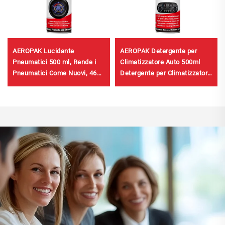
AEROPAK Lucidante
AEROPAK Detergente per
Pneumatici 500 ml, Rende i
Climatizzatore Auto 500ml
Pneumatici Come Nuovi, 460
Detergente per Climatizzatore
g Cura Pneumatici
Auto Senza Danni