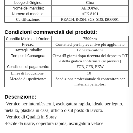
Luogo di Origine:
Cina
Nome del marchio:
AEROPAK
Numero di modello:
APK-8101
Certificazione:
REACH, ROSH, SGS, SDS, ISO9001
Condizioni commerciali dei prodotti:
Quantità Minima di Ordine:
7500pcs
Prezzo:
Contattaci per il preventivo più aggiornato
Dettagli Imballo:
12 pezzi/cartone
Tempo di Consegna:
Circa 45 giorni dopo ricevuta del deposito T/T
e della grafica confermata (se prevista)
Condizioni di pagamento:
FOB, CFR, EXW
Linee di Produzione
:
10+
Metodo di spedizione:
Spedizione professionale di contenitori per
materiali pericolosi
Descrizione:
·
Vernice per interni/esterni, asciugatura rapida, ideale per legno,
metallo, plastica in casa, ufficio o sul posto di lavoro.
·
Vernice di Qualità in Spray
·
Facile da usare, copertura rapida, asciugatura veloce