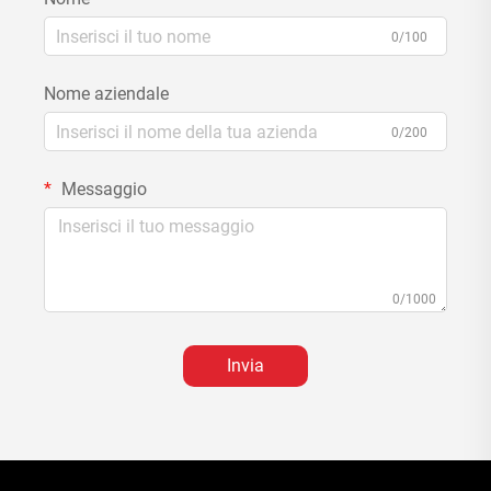
0/100
Nome aziendale
0/200
Messaggio
0/1000
Invia