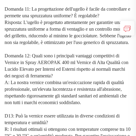
Domanda 11: La progettazione dell'ugello è facile da controllare e
permette una spruzzatura uniforme? È regolabile?
Risposta: L'ugello è progettato attentamente per garantire una
spruzzatura uniforme a forma di ventaglio e un controllo morbido
del grilletto, riducendo al minimo le gocciolature. Sebbene l'ugello
non sia regolabile, è ottimizzato per l'uso generico di spruzzatura.
Domanda 12: Quali sono i principali vantaggi competitivi di
Vernice in Spray AEROPAK 400 ml Vernice di Alta Qualità con
Lucido Elevato per Interni ed Esterni
rispetto ai normali marchi
dei negozi di ferramenta?
A: La nostra vernice combina un'essiccazione rapida di qualità
professionale, un'elevata lucentezza e resistenza all'abrasione,
rispettando rigorosamente gli standard sanitari ed ambientali che
non tutti i marchi economici soddisfano.
D13: Può la vernice essere utilizzata in diverse condizioni di
temperatura e umidità?
R: I risultati ottimali si ottengono con temperature comprese tra 10
°
°C e 30
°
°C e un'umidità moderata. Per garantire l'essiccazione e