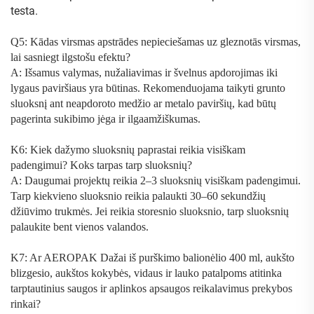
testa.
Q5: Kādas virsmas apstrādes nepieciešamas uz gleznotās virsmas,
lai sasniegt ilgstošu efektu?
A: Išsamus valymas, nužaliavimas ir švelnus apdorojimas iki
lygaus paviršiaus yra būtinas. Rekomenduojama taikyti grunto
sluoksnį ant neapdoroto medžio ar metalo paviršių, kad būtų
pagerinta sukibimo jėga ir ilgaamžiškumas.
K6: Kiek dažymo sluoksnių paprastai reikia visiškam
padengimui? Koks tarpas tarp sluoksnių?
A: Daugumai projektų reikia 2–3 sluoksnių visiškam padengimui.
Tarp kiekvieno sluoksnio reikia palaukti 30–60 sekundžių
džiūvimo trukmės. Jei reikia storesnio sluoksnio, tarp sluoksnių
palaukite bent vienos valandos.
K7: Ar
AEROPAK Dažai iš purškimo balionėlio 400 ml, aukšto
blizgesio, aukštos kokybės, vidaus ir lauko patalpoms
atitinka
tarptautinius saugos ir aplinkos apsaugos reikalavimus prekybos
rinkai?