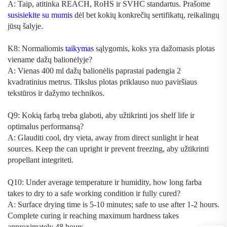
A: Taip, atitinka REACH, RoHS ir SVHC standartus. Prašome
susisiekite su mumis
dėl bet kokių konkrečių sertifikatų, reikalingų
jūsų šalyje.
K8: Normaliomis
taikymas
sąlygomis, koks yra dažomasis plotas
viename dažų balionėlyje?
A: Vienas 400 ml dažų balionėlis paprastai padengia 2
kvadratinius metrus. Tikslus plotas priklauso nuo paviršiaus
tekstūros ir dažymo technikos.
Q9: Kokią farbą treba glaboti, aby užtikrinti jos shelf life ir
optimalus performansą?
A: Glauditi cool, dry vieta, away from direct sunlight ir heat
sources. Keep the can upright ir prevent freezing, aby užtikrinti
propellant integriteti.
Q10: Under average temperature ir humidity, how long farba
takes to dry to a safe working condition ir fully cured?
A: Surface drying time is 5-10 minutes; safe to use after 1-2 hours.
Complete curing ir reaching maximum hardness takes
approximately 48 hours.