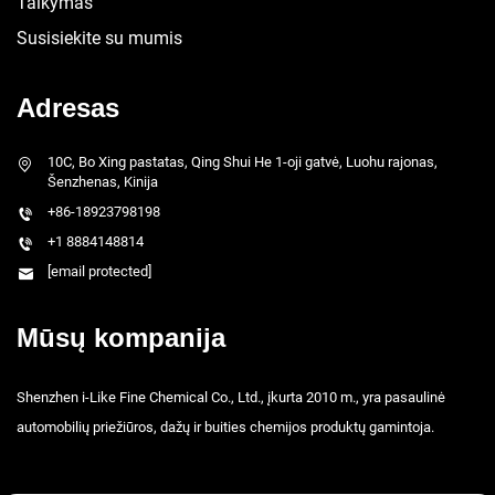
Taikymas
Susisiekite su mumis
Adresas
10C, Bo Xing pastatas, Qing Shui He 1-oji gatvė, Luohu rajonas,
Šenzhenas, Kinija
+86-18923798198
+1 8884148814
[email protected]
Mūsų kompanija
Shenzhen i-Like Fine Chemical Co., Ltd., įkurta 2010 m., yra pasaulinė
automobilių priežiūros, dažų ir buities chemijos produktų gamintoja.