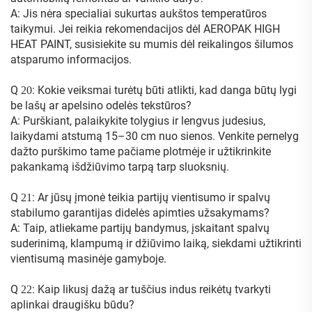
A: Jis nėra specialiai sukurtas aukštos temperatūros
taikymui. Jei reikia rekomendacijos dėl AEROPAK HIGH
HEAT PAINT, susisiekite su mumis dėl reikalingos šilumos
atsparumo informacijos.
Q
: Kokie veiksmai turėtų būti atlikti, kad danga būtų lygi
20
be lašų ar apelsino odelės tekstūros?
A: Purškiant, palaikykite tolygius ir lengvus judesius,
laikydami atstumą 15–30 cm nuo sienos. Venkite pernelyg
dažto purškimo tame pačiame plotmėje ir užtikrinkite
pakankamą išdžiūvimo tarpą tarp sluoksnių.
Q
: Ar jūsų įmonė teikia partijų vientisumo ir spalvų
21
stabilumo garantijas didelės apimties užsakymams?
A: Taip, atliekame partijų bandymus, įskaitant spalvų
suderinimą, klampumą ir džiūvimo laiką, siekdami užtikrinti
vientisumą masinėje gamyboje.
Q
: Kaip likusį dažą ar tuščius indus reikėtų tvarkyti
22
aplinkai draugišku būdu?