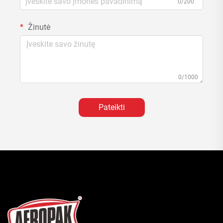
0/200
Žinutė
0/1000
Pateikti