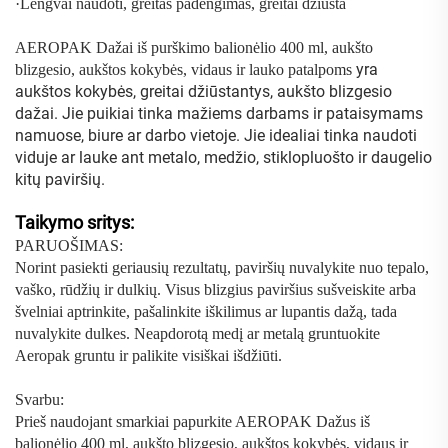
·
Lengvai naudoti, greitas padengimas, greitai džiūsta
AEROPAK Dažai iš purškimo balionėlio 400 ml, aukšto
yra
blizgesio, aukštos kokybės, vidaus ir lauko patalpoms
aukštos kokybės, greitai džiūstantys, aukšto blizgesio
dažai. Jie puikiai tinka mažiems darbams ir pataisymams
namuose, biure ar darbo vietoje. Jie idealiai tinka naudoti
viduje ar lauke ant metalo, medžio, stiklopluošto ir daugelio
kitų paviršių.
Taikymo sritys:
PARUOŠIMAS:
Norint pasiekti geriausių rezultatų, paviršių nuvalykite nuo tepalo,
vaško, rūdžių ir dulkių. Visus blizgius paviršius sušveiskite arba
švelniai aptrinkite, pašalinkite iškilimus ar lupantis dažą, tada
nuvalykite dulkes. Neapdorotą medį ar metalą gruntuokite
Aeropak gruntu ir palikite visiškai išdžiūti.
Svarbu:
Prieš naudojant smarkiai papurkite AEROPAK Dažus iš
balionėlio 400 ml, aukšto blizgesio, aukštos kokybės, vidaus ir