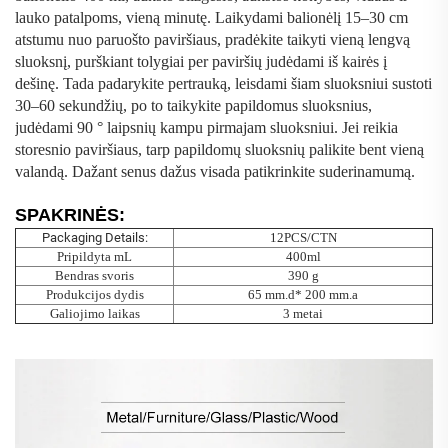
lauko patalpoms, vieną minutę. Laikydami balionėlį 15–30 cm
atstumu nuo paruošto paviršiaus, pradėkite taikyti vieną lengvą
sluoksnį, purškiant tolygiai per paviršių judėdami iš kairės į
dešinę. Tada padarykite pertrauką, leisdami šiam sluoksniui sustoti
30–60 sekundžių, po to taikykite papildomus sluoksnius,
judėdami 90
°
laipsnių kampu pirmajam sluoksniui. Jei reikia
storesnio paviršiaus, tarp papildomų sluoksnių palikite bent vieną
valandą. Dažant senus dažus visada patikrinkite suderinamumą.
SPAKRINĖS:
Packaging Details:
12PCS/CTN
Pripildyta mL
400ml
Bendras svoris
390 g
Produkcijos dydis
65 mm.d* 200 mm.a
Galiojimo laikas
3 metai