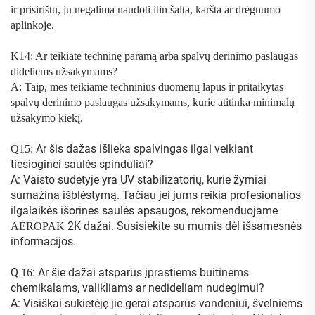
ir prisirištų, jų negalima naudoti itin šalta, karšta ar drėgnumo
aplinkoje.
K14: Ar teikiate techninę paramą arba spalvų derinimo paslaugas
dideliems užsakymams?
A: Taip, mes teikiame techninius duomenų lapus ir pritaikytas
spalvų derinimo paslaugas užsakymams, kurie atitinka minimalų
užsakymo kiekį.
Ar šis dažas išlieka spalvingas ilgai veikiant
Q15:
tiesioginei saulės spinduliai?
A: Vaisto sudėtyje yra UV stabilizatorių, kurie žymiai
sumažina išblėstymą. Tačiau jei jums reikia profesionalios
ilgalaikės išorinės saulės apsaugos, rekomenduojame
2K dažai. Susisiekite su mumis dėl išsamesnės
AEROPAK
informacijos.
Q
: Ar šie dažai atsparūs įprastiems buitinėms
16
chemikalams, valikliams ar nedideliam nudegimui?
A: Visiškai sukietėję jie gerai atsparūs vandeniui, švelniems