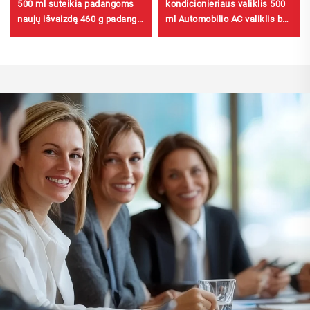
500 ml suteikia padangoms
kondicionieriaus valiklis 500
naujų išvaizdą 460 g padangų
ml Automobilio AC valiklis be
priežiūros priemonė
kenksmingų medžiagų