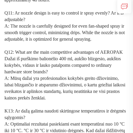
Q11: Ar nozzle design is easy to control ir spray evenly? Ar it is
adjustable?
A: The nozzle is carefully designed for even fan-shaped spray ir
smooth trigger control, minimizing drips. While the nozzle is not
adjustable, it is optimized for general spraying.
Q12: What are the main competitive advantages of
AEROPAK
Dažai iš purškimo balionėlio 400 ml, aukšto blizgesio, aukštos
kokybės, vidaus ir lauko patalpoms
compared to ordinary
hardware store brands?
A: Mūsų dažai yra profesionalios kokybės greito džiovinimo,
labai blizgančio ir atsparumo džiovinimui, o kartu griežtai laikosi
sveikatos ir aplinkos standartų, kurių neatitinka ne visi prastos
kainos prekės ženklai.
K13: Ar dažą galima naudoti skirtingose temperatūros ir drėgmės
sąlygomis?
A: Optimaliai rezultatai pasiekiami esant temperatūrai nuo 10 °C
iki 10 °C.
°
C ir 30
°
C ir vidutinio drėgmės. Kad dažai išdžiūvėtų