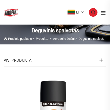
LT
Deguvinis spalvotas
Pradinis puslapis
>
Produktai
>
Aerosolio Dažai
>
Deguvinis spalvotas
VISI PRODUKTAI