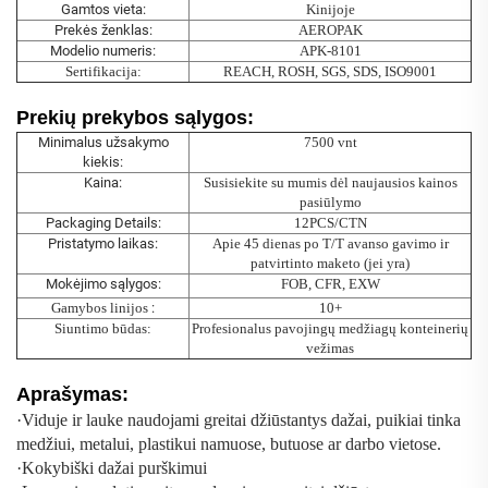
Gamtos vieta:
Kinijoje
Prekės ženklas:
AEROPAK
Modelio numeris:
APK-8101
Sertifikacija:
REACH, ROSH, SGS, SDS, ISO9001
Prekių prekybos sąlygos:
Minimalus užsakymo
7500 vnt
kiekis:
Kaina:
Susisiekite su mumis dėl naujausios kainos
pasiūlymo
Packaging Details:
12PCS/CTN
Pristatymo laikas:
Apie 45 dienas po T/T avanso gavimo ir
patvirtinto maketo (jei yra)
Mokėjimo sąlygos:
FOB, CFR, EXW
Gamybos linijos
:
10+
Siuntimo būdas:
Profesionalus pavojingų medžiagų konteinerių
vežimas
Aprašymas:
·
Viduje ir lauke naudojami greitai džiūstantys dažai, puikiai tinka
medžiui, metalui, plastikui namuose, butuose ar darbo vietose.
·
Kokybiški dažai purškimui