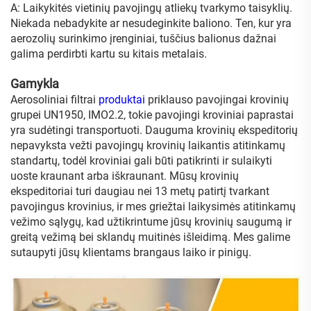
A: Laikykitės vietinių pavojingų atliekų tvarkymo taisyklių.
Niekada nebadykite ar nesudeginkite baliono. Ten, kur yra
aerozolių surinkimo įrenginiai, tuščius balionus dažnai
galima perdirbti kartu su kitais metalais.
Gamykla
Aerosoliniai filtrai
produktai
priklauso pavojingai krovinių
grupei UN1950, IMO2.2, tokie pavojingi kroviniai paprastai
yra sudėtingi transportuoti. Dauguma krovinių ekspeditorių
nepavyksta vežti pavojingų krovinių laikantis atitinkamų
standartų, todėl kroviniai gali būti patikrinti ir sulaikyti
uoste kraunant arba iškraunant. Mūsų krovinių
ekspeditoriai turi daugiau nei 13 metų patirtį tvarkant
pavojingus krovinius, ir mes griežtai laikysimės atitinkamų
vežimo sąlygų, kad užtikrintume jūsų krovinių saugumą ir
greitą vežimą bei sklandų muitinės išleidimą. Mes galime
sutaupyti jūsų klientams brangaus laiko ir pinigų.