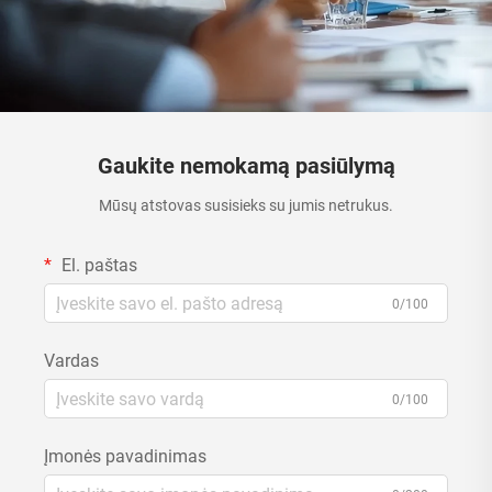
Gaukite nemokamą pasiūlymą
Mūsų atstovas susisieks su jumis netrukus.
El. paštas
0/100
Vardas
0/100
Įmonės pavadinimas