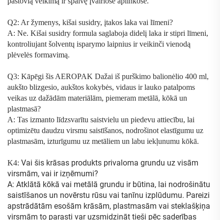
pastovią veikimą ir spalvę įvairiose aplinkose.
Q2: Ar žymenys, kišai susidry, įtakos laka vai līmeni?
A: Ne. Kišai susidry formula saglaboja didelį laka ir stipri līmeni,
kontroliujant šolventų isparymo laipnius ir veikinči vienodą
plėvelės formavimą.
Q3: Kāpēgi šis
AEROPAK Dažai iš purškimo balionėlio 400 ml,
aukšto blizgesio, aukštos kokybės, vidaus ir lauko patalpoms
veikas uz dažādām materiālām, piemeram metālā, kōkā un
plastmasā?
A: Tas izmanto līdzsvarītu saistvielu un piedevu attiecību, lai
optimizētu daudzu virsmu saistīšanos, nodrošinot elastīgumu uz
plastmasām, izturīgumu uz metāliem un labu iekļunumu kōkā.
Vai šis krāsas produkts privaloma grundu uz visām
K4:
virsmām, vai ir izņēmumi?
A: Atklātā kōkā vai metālā grundu ir būtina, lai nodrošinātu
saistīšanos un novērstu rūsu vai tanīnu izplūdumu. Pareizi
apstrādātām esošām krāsām, plastmasām vai steklašķiņa
virsmām to parasti var uzsmidzināt tieši pēc saderības