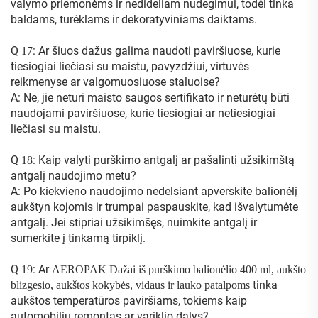
valymo priemonėms ir nedideliam nudegimui, todėl tinka
baldams, turėklams ir dekoratyviniams daiktams.
Q
: Ar šiuos dažus galima naudoti paviršiuose, kurie
17
tiesiogiai liečiasi su maistu, pavyzdžiui, virtuvės
reikmenyse ar valgomuosiuose staluoise?
A: Ne, jie neturi maisto saugos sertifikato ir neturėtų būti
naudojami paviršiuose, kurie tiesiogiai ar netiesiogiai
liečiasi su maistu.
Q
: Kaip valyti purškimo antgalį ar pašalinti užsikimštą
18
antgalį naudojimo metu?
A: Po kiekvieno naudojimo nedelsiant apverskite balionėlį
aukštyn kojomis ir trumpai paspauskite, kad išvalytumėte
antgalį. Jei stipriai užsikimšęs, nuimkite antgalį ir
sumerkite į tinkamą tirpiklį.
Q
: Ar
19
AEROPAK Dažai iš purškimo balionėlio 400 ml, aukšto
tinka
blizgesio, aukštos kokybės, vidaus ir lauko patalpoms
aukštos temperatūros paviršiams, tokiems kaip
automobilių remontas ar variklio dalys?