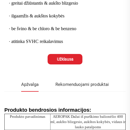
· greitai džiūstantis & aukšto blizgesio
· ilgaamžis & aukštos kokybės
· be švino & be chloro & be benzeno
· atitinka SVHC reikalavimus
Užklausa
Apžvalga
Rekomenduojami produktai
Produkto bendrosios informacijos:
Produkto pavadinimas
AEROPAK Dažai iš purškimo balionėlio 400
ml, aukšto blizgesio, aukštos kokybės, vidaus ir
lauko patalpoms