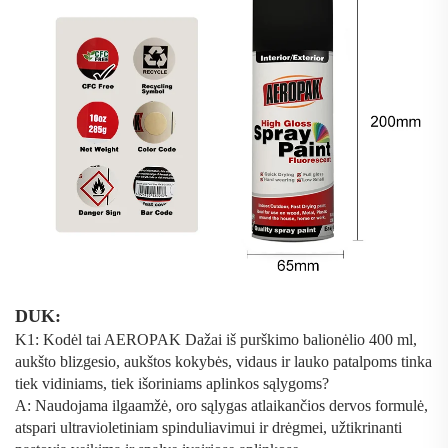
DUK:
K1: Kodėl tai
AEROPAK Dažai iš purškimo balionėlio 400 ml,
aukšto blizgesio, aukštos kokybės, vidaus ir lauko patalpoms
tinka
tiek vidiniams, tiek išoriniams aplinkos sąlygoms?
A: Naudojama ilgaamžė, oro sąlygas atlaikančios dervos formulė,
atspari ultravioletiniam spinduliavimui ir drėgmei, užtikrinanti