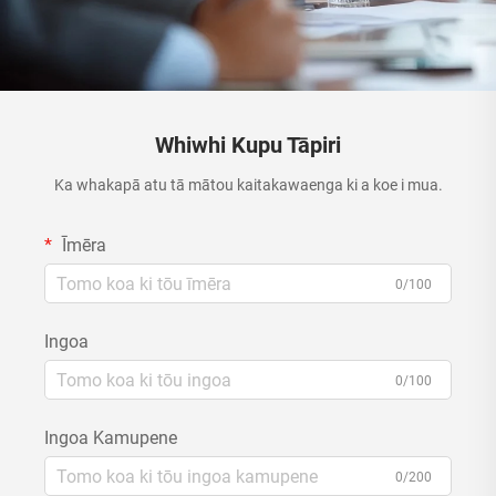
Whiwhi Kupu Tāpiri
Ka whakapā atu tā mātou kaitakawaenga ki a koe i mua.
Īmēra
0/100
Ingoa
0/100
Ingoa Kamupene
0/200