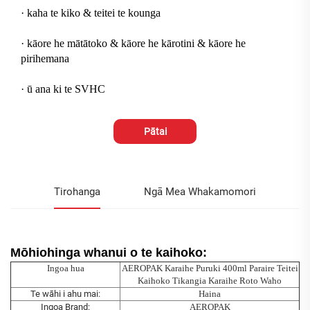
· kaha te kiko & teitei te kounga
· kāore he mātātoko & kāore he kārotini & kāore he
pirihemana
· ū ana ki te SVHC
Pātai
Tirohanga
Ngā Mea Whakamomori
Mōhiohinga whanui o te kaihoko:
Ingoa hua
AEROPAK Karaihe Puruki 400ml Paraire Teitei
Kaihoko Tikangia Karaihe Roto Waho
Te wāhi i ahu mai:
Haina
Ingoa Brand:
AEROPAK