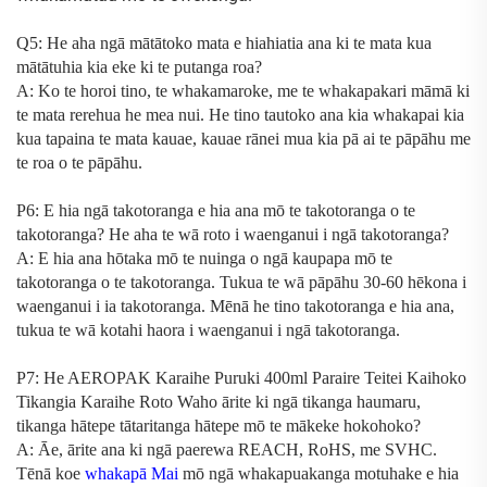
Q5: He aha ngā mātātoko mata e hiahiatia ana ki te mata kua
mātātuhia kia eke ki te putanga roa?
A: Ko te horoi tino, te whakamaroke, me te whakapakari māmā ki
te mata rerehua he mea nui. He tino tautoko ana kia whakapai kia
kua tapaina te mata kauae, kauae rānei mua kia pā ai te pāpāhu me
te roa o te pāpāhu.
P6: E hia ngā takotoranga e hia ana mō te takotoranga o te
takotoranga? He aha te wā roto i waenganui i ngā takotoranga?
A: E hia ana hōtaka mō te nuinga o ngā kaupapa mō te
takotoranga o te takotoranga. Tukua te wā pāpāhu 30-60 hēkona i
waenganui i ia takotoranga. Mēnā he tino takotoranga e hia ana,
tukua te wā kotahi haora i waenganui i ngā takotoranga.
P7: He
AEROPAK Karaihe Puruki 400ml Paraire Teitei Kaihoko
Tikangia Karaihe Roto Waho
ārite ki ngā tikanga haumaru,
tikanga hātepe tātaritanga hātepe mō te mākeke hokohoko?
A: Āe, ārite ana ki ngā paerewa REACH, RoHS, me SVHC.
Tēnā koe
whakapā Mai
mō ngā whakapuakanga motuhake e hia