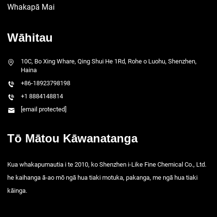
Whakapā Mai
Wāhitau
10C, Bo Xing Whare, Qing Shui He 1Rd, Rohe o Luohu, Shenzhen,
Haina
+86-18923798198
+1 8884148814
[email protected]
Tō Mātou Kāwanatanga
Kua whakapumautia i te 2010, ko Shenzhen i-Like Fine Chemical Co., Ltd.
he kaihanga ā-ao mō ngā hua tiaki motuka, pakanga, me ngā hua tiaki
kāinga.