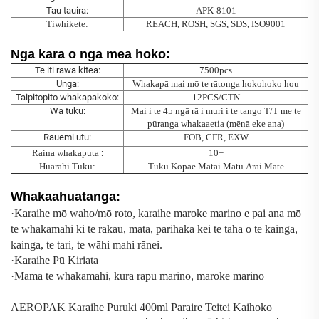
Tau tauira:
APK-8101
Tiwhikete:
REACH, ROSH, SGS, SDS, ISO9001
Nga kara o nga mea hoko:
Te iti rawa kitea:
7500pcs
Unga:
Whakapā mai mō te rātonga hokohoko hou
Taipitopito whakapakoko:
12PCS/CTN
Wā tuku:
Mai i te 45 ngā rā i muri i te tango T/T me te
pūranga whakaaetia (mēnā eke ana)
Rauemi utu:
FOB, CFR, EXW
Raina whakaputa
:
10+
Huarahi Tuku:
Tuku Kōpae Mātai Matū Ārai Mate
Whakaahuatanga:
·
Karaihe mō waho/mō roto, karaihe maroke marino e pai ana mō
te whakamahi ki te rakau, mata, pārihaka kei te taha o te kāinga,
kainga, te tari, te wāhi mahi rānei.
·
Karaihe Pū Kiriata
·
Māmā te whakamahi, kura rapu marino, maroke marino
AEROPAK Karaihe Puruki 400ml Paraire Teitei Kaihoko