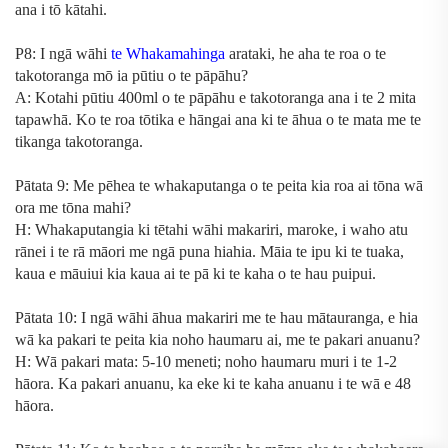
ana i tō kātahi.
P8: I ngā wāhi
te Whakamahinga
arataki, he aha te roa o te
takotoranga mō ia pūtiu o te pāpāhu?
A: Kotahi pūtiu 400ml o te pāpāhu e takotoranga ana i te 2 mita
tapawhā. Ko te roa tōtika e hāngai ana ki te āhua o te mata me te
tikanga takotoranga.
Pātata 9: Me pēhea te whakaputanga o te peita kia roa ai tōna wā
ora me tōna mahi?
H: Whakaputangia ki tētahi wāhi makariri, maroke, i waho atu
rānei i te rā māori me ngā puna hiahia. Māia te ipu ki te tuaka,
kaua e māuiui kia kaua ai te pā ki te kaha o te hau puipui.
Pātata 10: I ngā wāhi āhua makariri me te hau mātauranga, e hia
wā ka pakari te peita kia noho haumaru ai, me te pakari anuanu?
H: Wā pakari mata: 5-10 meneti; noho haumaru muri i te 1-2
hāora. Ka pakari anuanu, ka eke ki te kaha anuanu i te wā e 48
hāora.