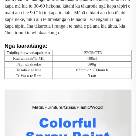
kapa mā kia tu 30-60 hekona, kātahi ka tākarotia ngā kapa tāpiri e
mahi ana i te 90
°
ki te kapa tuatahi. Mēnā e hiahi ana kia tētahi
kapa neke, tuku ai i te tīmatanga o te haora i waenganui i ngā
kapa tāpiri. Ina tākarotia i runga i te mātā e pā ana kia āhua, kia
āhua tonu i te whakaaetanga.
Nga taaraitanga:
Taipitopito whakapakoko:
12PCS/CTN
Kua whakakīia ML
400ml
Pēpi whakaeke
390g
Te rahi o te hua
65mm.d* 200mm.h
Te Wā o te Rara
3 tau