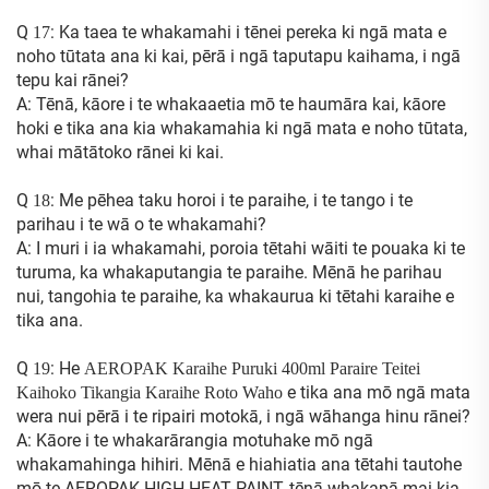
Q
: Ka taea te whakamahi i tēnei pereka ki ngā mata e
17
noho tūtata ana ki kai, pērā i ngā taputapu kaihama, i ngā
tepu kai rānei?
A: Tēnā, kāore i te whakaaetia mō te haumāra kai, kāore
hoki e tika ana kia whakamahia ki ngā mata e noho tūtata,
whai mātātoko rānei ki kai.
Q
: Me pēhea taku horoi i te paraihe, i te tango i te
18
parihau i te wā o te whakamahi?
A: I muri i ia whakamahi, poroia tētahi wāiti te pouaka ki te
turuma, ka whakaputangia te paraihe. Mēnā he parihau
nui, tangohia te paraihe, ka whakaurua ki tētahi karaihe e
tika ana.
Q
: He
19
AEROPAK Karaihe Puruki 400ml Paraire Teitei
e tika ana mō ngā mata
Kaihoko Tikangia Karaihe Roto Waho
wera nui pērā i te ripairi motokā, i ngā wāhanga hinu rānei?
A: Kāore i te whakarārangia motuhake mō ngā
whakamahinga hihiri. Mēnā e hiahiatia ana tētahi tautohe
mō te AEROPAK HIGH HEAT PAINT, tēnā whakapā mai kia