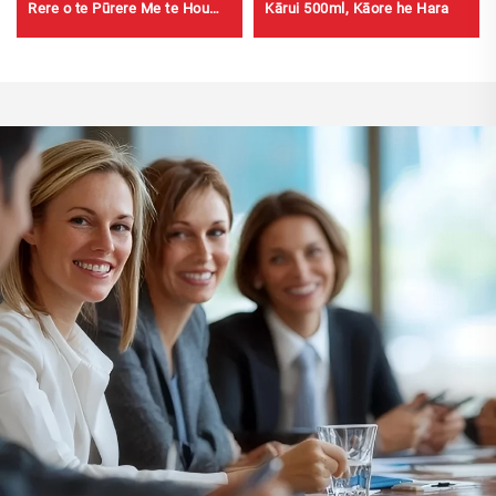
Rere o te Pūrere Me te Hou
Kārui 500ml, Kāore he Hara
460g Whakapaipai Pūrere