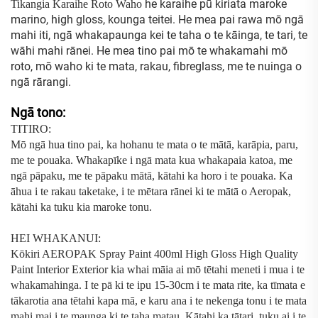
he karaihe pū kiriata maroke
Tikangia Karaihe Roto Waho
marino, high gloss, kounga teitei. He mea pai rawa mō ngā
mahi iti, ngā whakapaunga kei te taha o te kāinga, te tari, te
wāhi mahi rānei. He mea tino pai mō te whakamahi mō
roto, mō waho ki te mata, rakau, fibreglass, me te nuinga o
ngā rārangi.
Ngā tono:
TITIRO:
Mō ngā hua tino pai, ka hohanu te mata o te mātā, karāpia, paru,
me te pouaka. Whakapīke i ngā mata kua whakapaia katoa, me
ngā pāpaku, me te pāpaku mātā, kātahi ka horo i te pouaka. Ka
āhua i te rakau taketake, i te mētara rānei ki te mātā o Aeropak,
kātahi ka tuku kia maroke tonu.
HEI WHAKANUI:
Kōkiri AEROPAK Spray Paint 400ml High Gloss High Quality
Paint Interior Exterior kia whai māia ai mō tētahi meneti i mua i te
whakamahinga. I te pā ki te ipu 15-30cm i te mata rite, ka tīmata e
tākarotia ana tētahi kapa mā, e karu ana i te nekenga tonu i te mata
mahi mai i te maunga ki te taha matau. Kātahi ka tātari, tuku ai i te