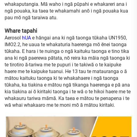
whakaputangia. Mā waho i ngā pūpahi e whakareri ana i
ngā pouaka, ka taea te whakamahi anō i ngā pouaka kua
pau mō ngā taraiwa atu.
Whare tapahi
Aerosol
hUA
e hāngai ana ki ngā taonga tūkaha UN1950,
IMO2.2, he uaua te whakaturia haerenga mō ēnei taonga
tūkaha. E hara i te nuinga o ngā kaituku taonga e tino tika
ana ki ngā paerewa pātata, nō reira ka māia ngā taonga ki
te tirotiro ā-tariwa me te pupuri i te takiwā o te kaipuke
haere me te kaipuke tuanui. He 13 tau te matauranga o ā
mātou kaituku taonga ki te whakahaere i ngā taonga
tūkaha, ka tiakina e mātou ngā tikanga haerenga e pā ana
kia tiakina ai ō kiritaki taonga i te wā o te hikoi haere me te
whakauru tariwa māmā. Ka taea e mātou te penapena i te
wā whai whakaaro me te moni mō ā mātou kiritaki.