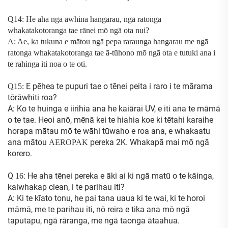
Q14: He aha ngā āwhina hangarau, ngā ratonga
whakatakotoranga tae rānei mō ngā ota nui?
A: Ae, ka tukuna e mātou ngā pepa raraunga hangarau me ngā
ratonga whakatakotoranga tae ā-tūhono mō ngā ota e tutuki ana i
te rahinga iti noa o te oti.
E pēhea te pupuri tae o tēnei peita i raro i te mārama
Q15:
tōrāwhiti roa?
A: Ko te huinga e iirihia ana he kaiārai UV, e iti ana te māmā
o te tae. Heoi anō, mēnā kei te hiahia koe ki tētahi karaihe
horapa mātau mō te wāhi tūwaho e roa ana, e whakaatu
ana mātou
pereka 2K. Whakapā mai mō ngā
AEROPAK
korero.
Q
: He aha tēnei pereka e āki ai ki ngā matū o te kāinga,
16
kaiwhakap clean, i te parihau iti?
A: Ki te kīato tonu, he pai tana uaua ki te wai, ki te horoi
māmā, me te parihau iti, nō reira e tika ana mō ngā
taputapu, ngā rāranga, me ngā taonga ātaahua.