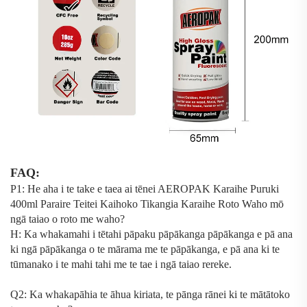
FAQ:
P1: He aha i te take e taea ai tēnei
AEROPAK Karaihe Puruki
400ml Paraire Teitei Kaihoko Tikangia Karaihe Roto Waho
mō
ngā taiao o roto me waho?
H: Ka whakamahi i tētahi pāpaku pāpākanga pāpākanga e pā ana
ki ngā pāpākanga o te mārama me te pāpākanga, e pā ana ki te
tūmanako i te mahi tahi me te tae i ngā taiao rereke.
Q2: Ka whakapāhia te āhua kiriata, te pānga rānei ki te mātātoko