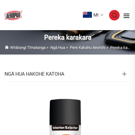
MI
Pereka karakara
Whārangi Tīmatanga
>
Ngā Hua
>
Pere Kakahu Aeorohi
>
Pereka karakara
NGĀ HUA HAKOHE KATOHA