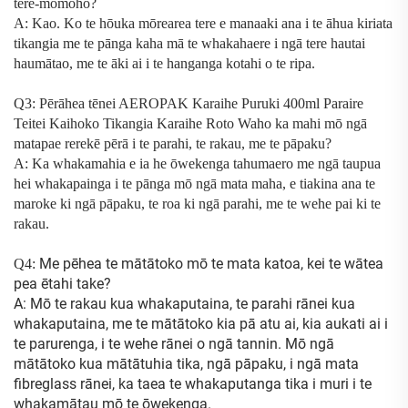
tere-momoho?
A: Kao. Ko te hōuka mōrearea tere e manaaki ana i te āhua kiriata
tikangia me te pānga kaha mā te whakahaere i ngā tere hautai
haumātao, me te āki ai i te hanganga kotahi o te ripa.
Q3: Pērāhea tēnei
AEROPAK Karaihe Puruki 400ml Paraire
Teitei Kaihoko Tikangia Karaihe Roto Waho
ka mahi mō ngā
matapae rerekē pērā i te parahi, te rakau, me te pāpaku?
A: Ka whakamahia e ia he ōwekenga tahumaero me ngā taupua
hei whakapainga i te pānga mō ngā mata maha, e tiakina ana te
maroke ki ngā pāpaku, te roa ki ngā parahi, me te wehe pai ki te
rakau.
Me pēhea te mātātoko mō te mata katoa, kei te wātea
Q4:
pea ētahi take?
A: Mō te rakau kua whakaputaina, te parahi rānei kua
whakaputaina, me te mātātoko kia pā atu ai, kia aukati ai i
te parurenga, i te wehe rānei o ngā tannin. Mō ngā
mātātoko kua mātātuhia tika, ngā pāpaku, i ngā mata
fibreglass rānei, ka taea te whakaputanga tika i muri i te
whakamātau mō te ōwekenga.