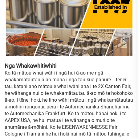
Nga Whakawhitiwhiti
Ko tā mātou whai wāhi i ngā hui ā-ao me ngā
whakamātautau ā-ao maha i ngā tau kua pahure. I tēnei
tau, kātahi anō mātou e whai wāhi ana i te 2X Canton Fair,
he wāhanga nui o te whakamātautau ā-ao mō te hokohoko
ā-ao. I tēnei hoki, he tino wāhi mātou i ngā whakamātautau
ā-mōhini rongonui, pērā i te Automechanika Shanghai me
te Automechanika Frankfurt. Ko tā mātou hāpai hoki i te
AAPEX USA, he hui matua i te wāhanga o muri o te
ahumārae ā-mōhini. Ko te EISENWARENMESSE Fair
Cologne i Tiamani he hui hoki nui mō tā mātou tuhinga, e