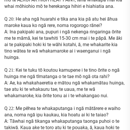
whai mōhiohio mō te herekanga hihiri e hiahiatia ana.
Q
: He aha ngā huarahi e tika ana kia pā atu hei āhua
20
maroke kaua ko ngā rere, noma rogorogo rānei?
A: Ina pakipaki ana, pupuri i ngā nekenga ringaringa ōrite
me te māmā, kei te tawhiti 15-30 cm mai i te pāpā. Me āki
ai te pakipaki hoki ki te wāhi kotahi, ā, me whakarite kia
tino wātea te wā whakamaroke ai i waenganui i ngā
huinga.
Q
: Kei te tuku tō koutou kamupene i te tino ōrite o ngā
21
huinga me ngā tīmatanga o te tae mō ngā ota rahi?
A: Ae, ka whakahaeretia e mātou ngā whakamātau huinga,
tae atu ki te whakauru tae, te uaua, me te wā
whakamaroke, kia ōrite tonu ai i te whakangao nui.
Q
: Me pēhea te whakaputanga i ngā mātārere e waiho
22
ana, noma ngā ipu kaukau, kia hoatu ai ki te taiao?
A: Tāwhai ngā tikanga whakaputanga taonga puhoi o te
takiwā. Kaua ake te toro atu ki te pouaka, ā, kaua hoki te