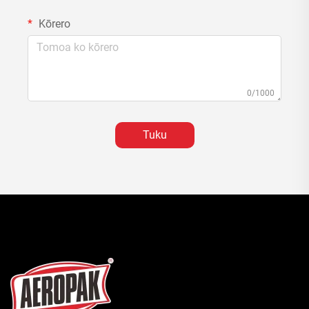
Kōrero
0/1000
Tuku