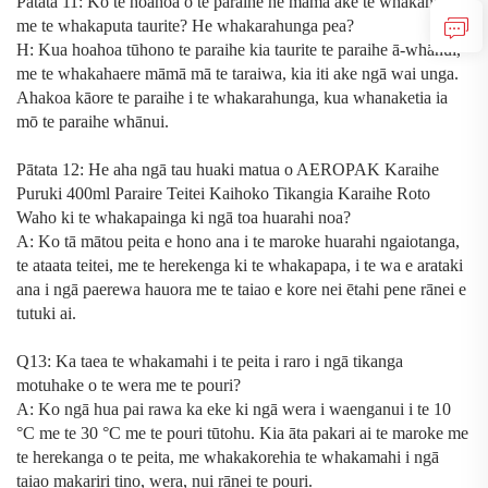
Pātata 11: Ko te hoahoa o te paraihe he māma ake te whakahaere
me te whakaputa taurite? He whakarahunga pea?
H: Kua hoahoa tūhono te paraihe kia taurite te paraihe ā-whānui,
me te whakahaere māmā mā te taraiwa, kia iti ake ngā wai unga.
Ahakoa kāore te paraihe i te whakarahunga, kua whanaketia ia
mō te paraihe whānui.
Pātata 12: He aha ngā tau huaki matua o
AEROPAK Karaihe
Puruki 400ml Paraire Teitei Kaihoko Tikangia Karaihe Roto
Waho
ki te whakapainga ki ngā toa huarahi noa?
A: Ko tā mātou peita e hono ana i te maroke huarahi ngaiotanga,
te ataata teitei, me te herekenga ki te whakapapa, i te wa e arataki
ana i ngā paerewa hauora me te taiao e kore nei ētahi pene rānei e
tutuki ai.
Q13: Ka taea te whakamahi i te peita i raro i ngā tikanga
motuhake o te wera me te pouri?
A: Ko ngā hua pai rawa ka eke ki ngā wera i waenganui i te 10
°
C me te 30
°
C me te pouri tūtohu. Kia āta pakari ai te maroke me
te herekanga o te peita, me whakakorehia te whakamahi i ngā
taiao makariri tino, wera, nui rānei te pouri.