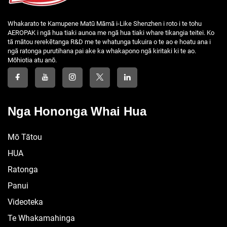
Whakarato te Kamupene Matū Māmā i-Like Shenzhen i roto i te tohu
AEROPAK i ngā hua tiaki aunoa me ngā hua tiaki whare tikangia teitei. Ko
tā mātou rerekētanga R&D me te whatunga tukuira o te ao e hoatu ana i
ngā ratonga purutihana pai ake ka whakapono ngā kiritaki ki te ao.
Mōhiotia atu anō.
Nga Hononga Whai Hua
Mō Tātou
HUA
Ratonga
Panui
Videoteka
Te Whakamahinga