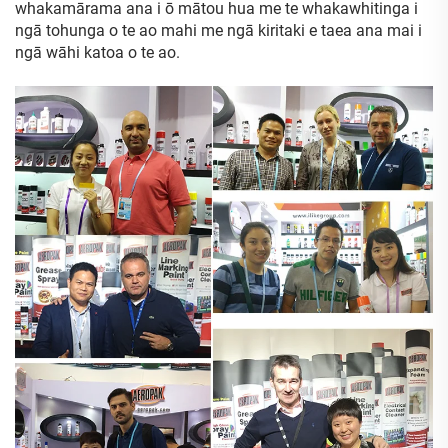
whakamārama ana i ō mātou hua me te whakawhitinga i
ngā tohunga o te ao mahi me ngā kiritaki e taea ana mai i
ngā wāhi katoa o te ao.