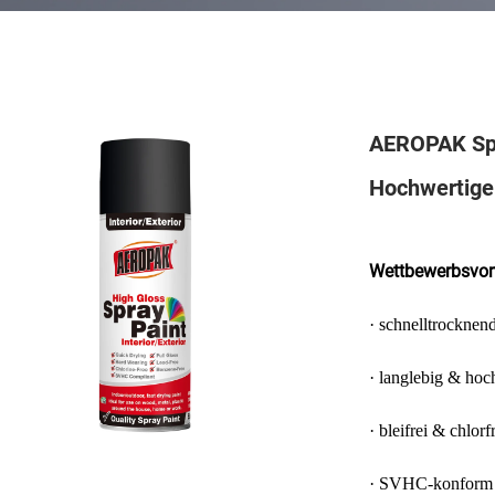
AEROPAK Spr
Hochwertige
Wettbewerbsvort
· schnelltrockne
· langlebig & hoc
· bleifrei & chlorf
· SVHC-konform