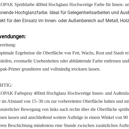
PAK Sprühfarbe 400ml Hochglanz Hochwertige Farbe für Innen- u
knende Hochglanzfarbe. Ideal für Gelegenheitsarbeiten und Aus
ekt für den Einsatz im Innen- oder Außenbereich auf Metall, Hol
endungen:
ereitung:
optimale Ergebnisse die Oberfläche von Fett, Wachs, Rost und Staub rei
hleifen, eventuelle Unebenheiten oder abblätternde Farbe entfernen un
pak-Primer grundieren und vollständig trocknen lassen.
HTIG:
PAK Farbspray 400ml Hochglanz Hochwertige Innen- und Außenfarbe 
 im Abstand von 15–30 cm zur vorbereiteten Oberfläche halten und mit 
inuierlicher Bewegung von links nach rechts über die Oberfläche sprü
knen lassen und anschließend weitere Aufträge in einem Winkel von 90
eren Beschichtung mindestens eine Stunde zwischen zusätzlichen Auftr