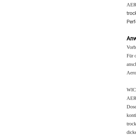
AERO
troc
Perf
Anw
Vorb
Für 
ansc
Aero
WIC
AERO
Dose
kont
troc
dick