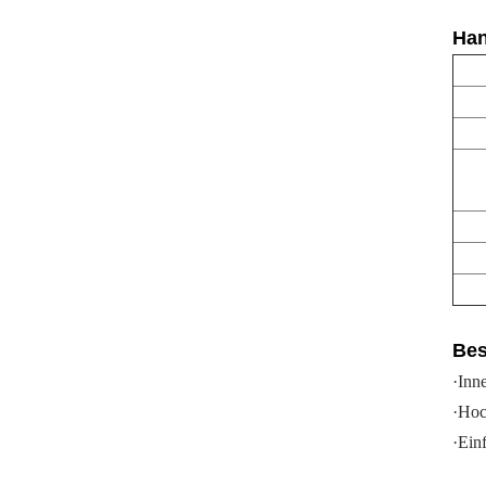
Han
Bes
·
Inne
·
Hoc
·
Ein