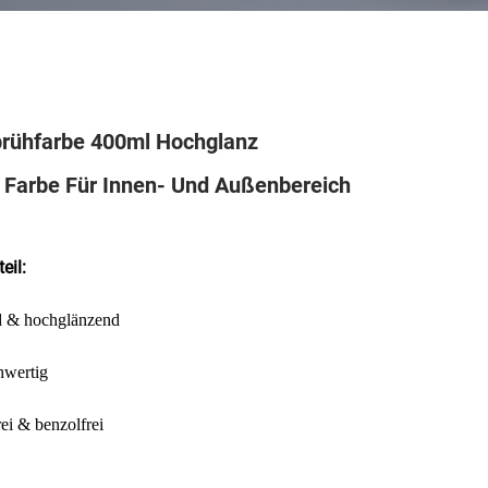
ühfarbe 400ml Hochglanz
 Farbe Für Innen- Und Außenbereich
eil:
nd & hochglänzend
hwertig
rei & benzolfrei