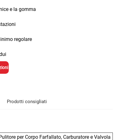
rnice e la gomma
stazioni
minimo regolare
dui
zioni
Prodotti consigliati
litore per Corpo Farfallato, Carburatore e Valvola