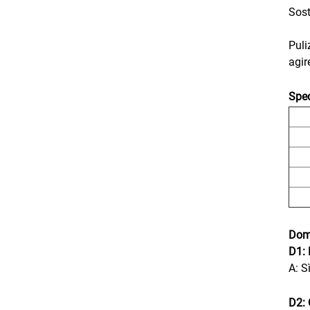
Sost
Puli
agir
Spec
Dom
D1: 
A: S
D2: 