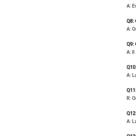
A: E
Q8: 
A: O
Q9: 
A: I
Q10:
A: L
Q11:
R: O
Q12:
A: L