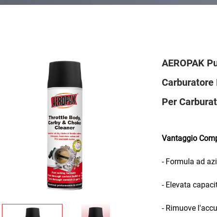
AEROPAK Puli
Carburatore 
Per Carburat
Vantaggio Compe
- Formula ad az
- Elevata capacit
- Rimuove l'acc