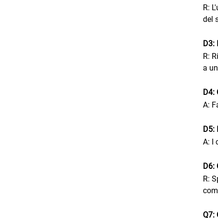
R: L
del 
D3: 
R: R
a un
D4: 
A: F
D5: 
A: I
D6: 
R: S
comp
Q7: 