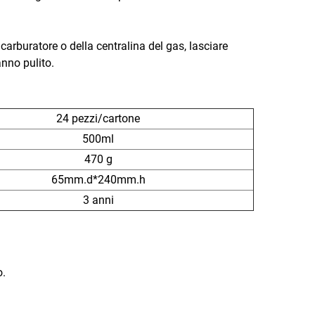
 carburatore o della centralina del gas, lasciare
nno pulito.
24 pezzi/cartone
500ml
470 g
65mm.d*240mm.h
3 anni
o.