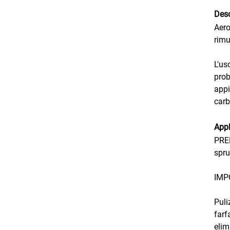
Desc
Aero
rimu
L'us
prob
appi
carb
Appl
PREP
spru
IMPO
Puli
farf
elim