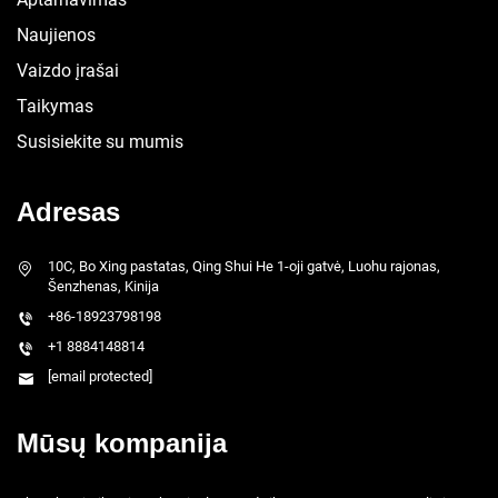
Naujienos
Vaizdo įrašai
Taikymas
Susisiekite su mumis
Adresas
10C, Bo Xing pastatas, Qing Shui He 1-oji gatvė, Luohu rajonas,
Šenzhenas, Kinija
+86-18923798198
+1 8884148814
[email protected]
Mūsų kompanija