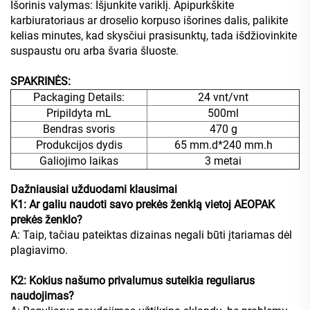
Išorinis valymas: Išjunkite variklį. Apipurkškite
karbiuratoriaus ar droselio korpuso išorines dalis, palikite
kelias minutes, kad skysčiui prasisunktų, tada išdžiovinkite
suspaustu oru arba švaria šluoste.
SPAKRINĖS:
Packaging Details:
24 vnt/vnt
Pripildyta mL
500ml
Bendras svoris
470 g
Produkcijos dydis
65 mm.d*240 mm.h
Galiojimo laikas
3 metai
Dažniausiai užduodami klausimai
K1: Ar galiu naudoti savo prekės ženklą vietoj AEOPAK
prekės ženklo?
A: Taip, tačiau pateiktas dizainas negali būti įtariamas dėl
plagiavimo.
K2: Kokius našumo privalumus suteikia reguliarus
naudojimas?