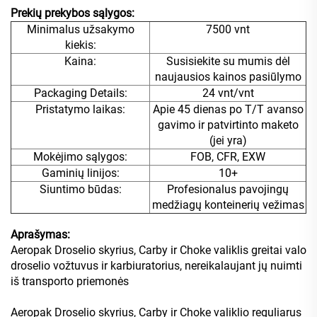
Prekių prekybos sąlygos:
Minimalus užsakymo
7500 vnt
kiekis:
Kaina:
Susisiekite su mumis dėl
naujausios kainos pasiūlymo
Packaging Details:
24 vnt/vnt
Pristatymo laikas:
Apie 45 dienas po T/T avanso
gavimo ir patvirtinto maketo
(jei yra)
Mokėjimo sąlygos:
FOB, CFR, EXW
Gaminių linijos:
10+
Siuntimo būdas:
Profesionalus pavojingų
medžiagų konteinerių vežimas
Aprašymas:
Aeropak Droselio skyrius, Carby ir Choke valiklis greitai valo
droselio vožtuvus ir karbiuratorius, nereikalaujant jų nuimti
iš transporto priemonės
Aeropak Droselio skyrius, Carby ir Choke valiklio reguliarus