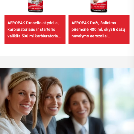
AEROPAK Droselio skydelis,
AEROPAK Dažų šalinimo
karbiuratoriaus ir starterio
priemonė 400 ml, skysti dažų
valiklis 500 ml karbiuratoriaus
nuvalymo aerozoliai
valiklis automobiliui
automobiliams, baldams,
efektyvus dažų šalinimas