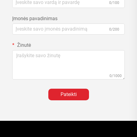
0/100
Įmonės pavadinimas
0/200
Žinutė
0/1000
Pateikti