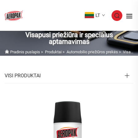
LT
Visapusi priežiūra ir specialus
aptarnavimas
Pradinis puslapis
>
Produktai
>
Automobilio priežiūros prekės
>
Visapusi priežiūra ir specialus aptarnavimas
VISI PRODUKTAI