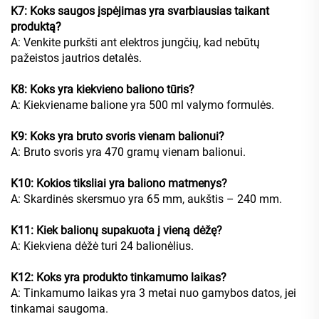
K7: Koks saugos įspėjimas yra svarbiausias taikant
produktą?
A: Venkite purkšti ant elektros jungčių, kad nebūtų
pažeistos jautrios detalės.
K8: Koks yra kiekvieno baliono tūris?
A: Kiekviename balione yra 500 ml valymo formulės.
K9: Koks yra bruto svoris vienam balionui?
A: Bruto svoris yra 470 gramų vienam balionui.
K10: Kokios tiksliai yra baliono matmenys?
A: Skardinės skersmuo yra 65 mm, aukštis – 240 mm.
K11: Kiek balionų supakuota į vieną dėžę?
A: Kiekviena dėžė turi 24 balionėlius.
K12: Koks yra produkto tinkamumo laikas?
A: Tinkamumo laikas yra 3 metai nuo gamybos datos, jei
tinkamai saugoma.