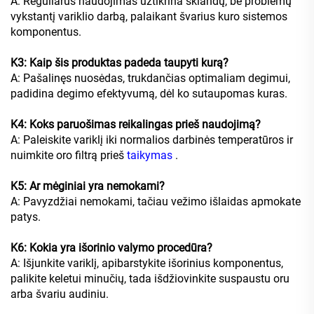
A: Reguliarus naudojimas užtikrina sklandų, be problemų
vykstantį variklio darbą, palaikant švarius kuro sistemos
komponentus.
K3: Kaip šis produktas padeda taupyti kurą?
A: Pašalinęs nuosėdas, trukdančias optimaliam degimui,
padidina degimo efektyvumą, dėl ko sutaupomas kuras.
K4: Koks paruošimas reikalingas prieš naudojimą?
A: Paleiskite variklį iki normalios darbinės temperatūros ir
nuimkite oro filtrą prieš
taikymas
.
K5: Ar mėginiai yra nemokami?
A: Pavyzdžiai nemokami, tačiau vežimo išlaidas apmokate
patys.
K6: Kokia yra išorinio valymo procedūra?
A: Išjunkite variklį, apibarstykite išorinius komponentus,
palikite keletui minučių, tada išdžiovinkite suspaustu oru
arba švariu audiniu.