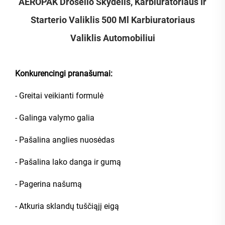
AEROPAK Droselio Skydelis, Karbiuratoriaus Ir
Starterio Valiklis 500 Ml Karbiuratoriaus
Valiklis Automobiliui
Konkurencingi pranašumai:
- Greitai veikianti formulė
- Galinga valymo galia
- Pašalina anglies nuosėdas
- Pašalina lako danga ir gumą
- Pagerina našumą
- Atkuria sklandų tuščiąjį eigą