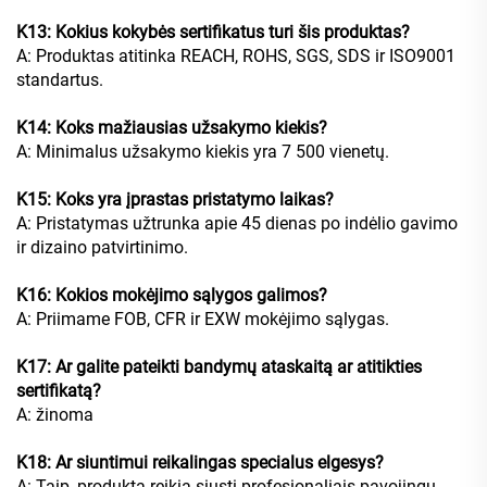
K13: Kokius kokybės sertifikatus turi šis produktas?
A: Produktas atitinka REACH, ROHS, SGS, SDS ir ISO9001
standartus.
K14: Koks mažiausias užsakymo kiekis?
A: Minimalus užsakymo kiekis yra 7 500 vienetų.
K15: Koks yra įprastas pristatymo laikas?
A: Pristatymas užtrunka apie 45 dienas po indėlio gavimo
ir dizaino patvirtinimo.
K16: Kokios mokėjimo sąlygos galimos?
A: Priimame FOB, CFR ir EXW mokėjimo sąlygas.
K17: Ar galite pateikti bandymų ataskaitą ar atitikties
sertifikatą?
A: žinoma
K18: Ar siuntimui reikalingas specialus elgesys?
A: Taip, produktą reikia siųsti profesionaliais pavojingų