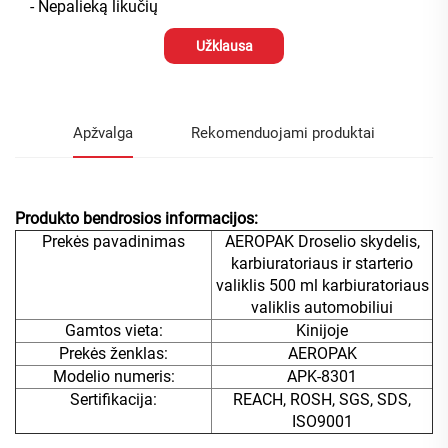
- Nepalieką likučių
Užklausa
Apžvalga
Rekomenduojami produktai
Produkto bendrosios informacijos:
Prekės pavadinimas
AEROPAK Droselio skydelis,
karbiuratoriaus ir starterio
valiklis 500 ml karbiuratoriaus
valiklis automobiliui
Gamtos vieta:
Kinijoje
Prekės ženklas:
AEROPAK
Modelio numeris:
APK-8301
Sertifikacija:
REACH, ROSH, SGS, SDS,
ISO9001