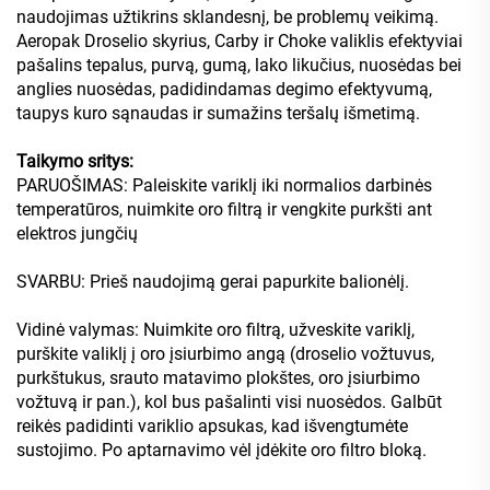
naudojimas užtikrins sklandesnį, be problemų veikimą.
Aeropak Droselio skyrius, Carby ir Choke valiklis efektyviai
pašalins tepalus, purvą, gumą, lako likučius, nuosėdas bei
anglies nuosėdas, padidindamas degimo efektyvumą,
taupys kuro sąnaudas ir sumažins teršalų išmetimą.
Taikymo sritys:
PARUOŠIMAS: Paleiskite variklį iki normalios darbinės
temperatūros, nuimkite oro filtrą ir vengkite purkšti ant
elektros jungčių
SVARBU: Prieš naudojimą gerai papurkite balionėlį.
Vidinė valymas: Nuimkite oro filtrą, užveskite variklį,
purškite valiklį į oro įsiurbimo angą (droselio vožtuvus,
purkštukus, srauto matavimo plokštes, oro įsiurbimo
vožtuvą ir pan.), kol bus pašalinti visi nuosėdos. Galbūt
reikės padidinti variklio apsukas, kad išvengtumėte
sustojimo. Po aptarnavimo vėl įdėkite oro filtro bloką.