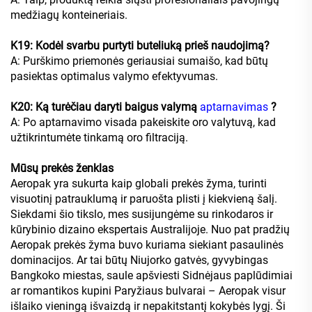
medžiagų konteineriais.
K19: Kodėl svarbu purtyti buteliuką prieš naudojimą?
A: Purškimo priemonės geriausiai sumaišo, kad būtų
pasiektas optimalus valymo efektyvumas.
K20: Ką turėčiau daryti baigus valymą
aptarnavimas
?
A: Po aptarnavimo visada pakeiskite oro valytuvą, kad
užtikrintumėte tinkamą oro filtraciją.
Mūsų prekės ženklas
Aeropak yra sukurta kaip globali prekės žyma, turinti
visuotinį patrauklumą ir paruošta plisti į kiekvieną šalį.
Siekdami šio tikslo, mes susijungėme su rinkodaros ir
kūrybinio dizaino ekspertais Australijoje. Nuo pat pradžių
Aeropak prekės žyma buvo kuriama siekiant pasaulinės
dominacijos. Ar tai būtų Niujorko gatvės, gyvybingas
Bangkoko miestas, saule apšviesti Sidnėjaus paplūdimiai
ar romantikos kupini Paryžiaus bulvarai – Aeropak visur
išlaiko vieningą išvaizdą ir nepakitstantį kokybės lygį. Ši