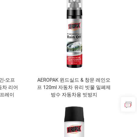
인-오프
AEROPAK 윈드실드 & 창문 레인오
자동차 리어
프 120ml 자동차 유리 빗물 밀폐제
스프레이
방수 자동차용 빗방지