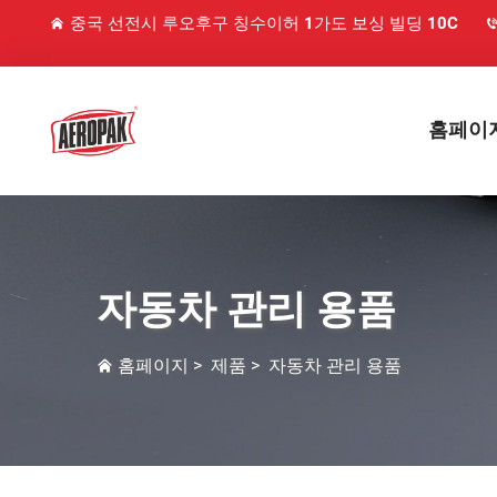
중국 선전시 루오후구 칭수이허 1가도 보싱 빌딩 10C
홈페이
자동차 관리 용품
홈페이지
>
제품
>
자동차 관리 용품