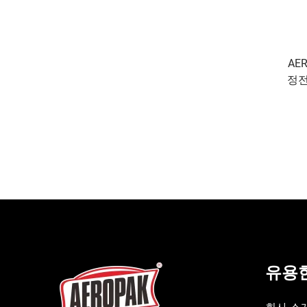
AE
정전
유용