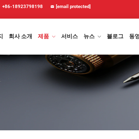
+86-18923798198
[email protected]
지
회사 소개
제품
서비스
뉴스
블로그
동