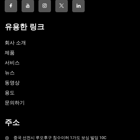
유용한 링크
회사 소개
제품
서비스
뉴스
동영상
용도
문의하기
주소
중국 선전시 루오후구 칭수이허 1가도 보싱 빌딩 10C