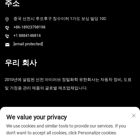
주소
중국 선전시 루오후구 칭수이허 1가도 보싱 빌딩 10C
+86-18923798198
+1 8884148814
[email protected]
우리 회사
2010년에 설립된 선전 아이러브 정밀화학 유한회사는 자동차 정비, 도료
및 가정용 관리 제품의 글로벌 제조업체입니다.
We value your privacy
We use cookies and similar tools to provide our services. If you
don't want to accept all cookies, click Personalize cookies.
Copyright © 2026 선전 i-Like 정밀화학유한공자. 판권 소유. -
개인정보 보
호정책