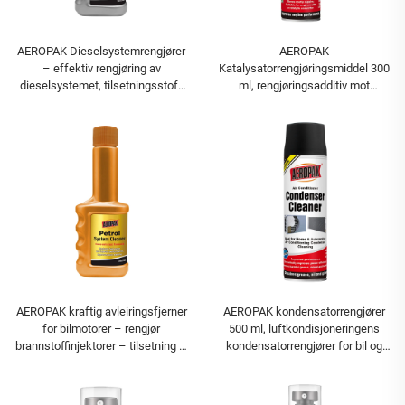
AEROPAK Dieselsystemrengjører
AEROPAK
– effektiv rengjøring av
Katalysatorrengjøringsmiddel 300
dieselsystemet, tilsetningsstoff
ml, rengjøringsadditiv mot
for drivstoff
karbonavleiring
AEROPAK kraftig avleiringsfjerner
AEROPAK kondensatorrengjører
for bilmotorer – rengjør
500 ml, luftkondisjoneringens
brannstoffinjektorer – tilsetning til
kondensatorrengjører for bil og
bensin
hjemmebrauk