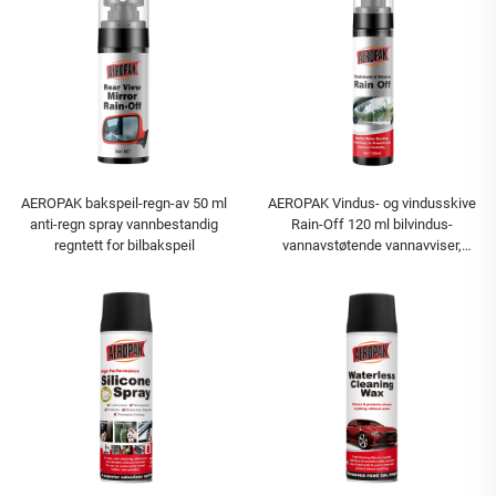
AEROPAK bakspeil-regn-av 50 ml
AEROPAK Vindus- og vindusskive
anti-regn spray vannbestandig
Rain-Off 120 ml bilvindus-
regntett for bilbakspeil
vannavstøtende vannavviser,
vannfast, auto anti-regn