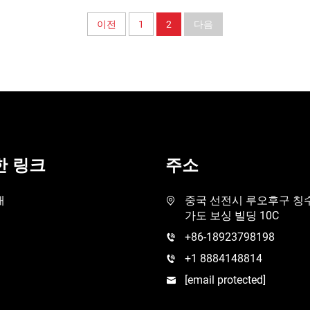
이전
1
2
다음
한 링크
주소
개
중국 선전시 루오후구 칭
가도 보싱 빌딩 10C
+86-18923798198
+1 8884148814
[email protected]