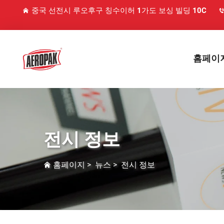
중국 선전시 루오후구 칭수이허 1가도 보싱 빌딩 10C
홈페이
전시 정보
홈페이지
>
뉴스
>
전시 정보