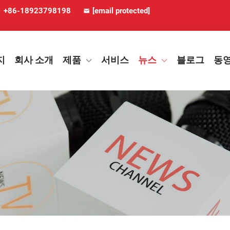
+86-18923798198
[email protected]
지
회사 소개
제품
서비스
뉴스
블로그
동