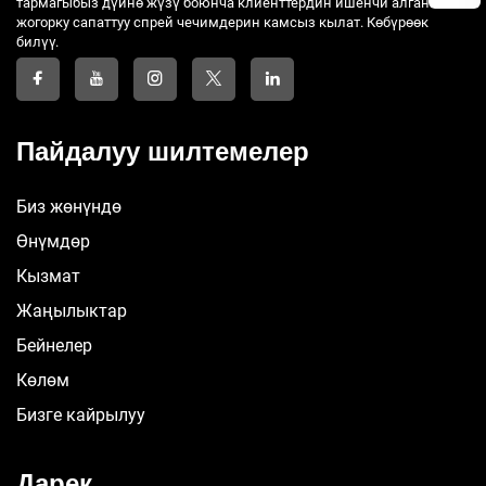
тармагыбыз дүйнө жүзү боюнча клиенттердин ишенчи алган
жогорку сапаттуу спрей чечимдерин камсыз кылат. Көбүрөөк
билүү.
Пайдалуу шилтемелер
Биз жөнүндө
Өнүмдөр
Кызмат
Жаңылыктар
Бейнелер
Көлөм
Бизге кайрылуу
Дарек