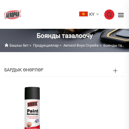
KY
Боянды тазалоочу
Башкы бет
>
Продукциялар
>
Aerosol Boya Спрейи
>
Боянды тазалоочу
БАРДЫК ӨНӨРЛӨР