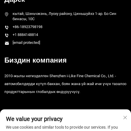
кытай, Шэньчжэнь, Луоху району, Циньшуйхэ 1-ар. Бо Син
бинасы, 10C
+86-18923798198
+1 8884148814
[email protected]
Биздин компания
2010-жылы негизделген Shenzhen i-Like Fine Chemical Co., Ltd. -
автомобилдерди күтүп-баккан, боян жана үй-жай ичи үчүн тазалоо
продукттарынын глобалдык өндүрүүчүсү.
We value your privacy
We use cookies and similar tools to provide our services. If you