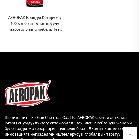
AEROPAK Боянды Кетирүүчү
400 мл боянды кетирүүчү
аэрозоль авто мебель Тез
Боянды Кетирүү
Шэньжэнь i-Like Fine Chemical Co., Ltd. AEROPAK бренди астында
югары өнүмдүүлүктөгү автомобилди техниктик көйгөнүш жана үй-
бүлө колдонмо товарларын чыгарып берет. Биздин изилдөө жана
инновацияга негизделген иштөөлөрүбүз, глобалдык таратуу