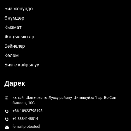
Биз жөнүндө
Өнүмдөр
Кызмат
Жаңылыктар
Бейнелер
Көлөм
Бизге кайрылуу
Дарек
кытай, Шэньчжэнь, Луоху району, Циньшуйхэ 1-ар. Бо Син
бинасы, 10C
+86-18923798198
+1 8884148814
[email protected]