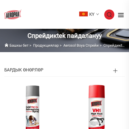
KY
Спрейдикtek пайдалануу
Башкы бет
>
Продукциялар
>
Aerosol Boya Спрейи
>
Спрейдикtek пайдалануу
БАРДЫК ӨНӨРЛӨР