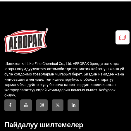
Шэньжэнь i-Like Fine Chemical Co., Ltd. AEROPAK бренди астында
югары өнүмдүүлүктөгү автомобилди техниктик көйгөнүш жана үй-
бүлө колдонмо товарларын чыгарып берет. Биздин изилдөө жана
инновацияга негизделген иштөөлөрүбүз, глобалдык таратуу
тармагыбыз дүйнө жүзү боюнча клиенттердин ишенчи алган
жогорку сапаттуу спрей чечимдерин камсыз кылат. Көбүрөөк
билүү.
Пайдалуу шилтемелер