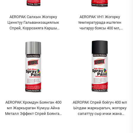
AEROPAK Салкын Жогорку
AEROPAK VH1 Жогорку
Цинктуу Гальванизациялык
температурада иштеген
Спрей, Коррозияга Каршы
чыгаруу боясы 400 мл,
Цинктуу Бояжыт Спрей,
заводдон түздан, бир нече
Салкын Гальванизациялык
түстөгү жана түрлөрүндөгү
Компаунд Спрей
спрей боясы
AEROPAK Хромдун Боянган 400
AEROPAK Спрей боёгуч 400 мл
мл Жаркыраган Күмүш Айна
Ылдам жаркырагыч, жогорку
Металл Эффект Спрей Боянган
сапаттуу сыр ички жана
Авто Боянган
сырткы колдонуу үчүн