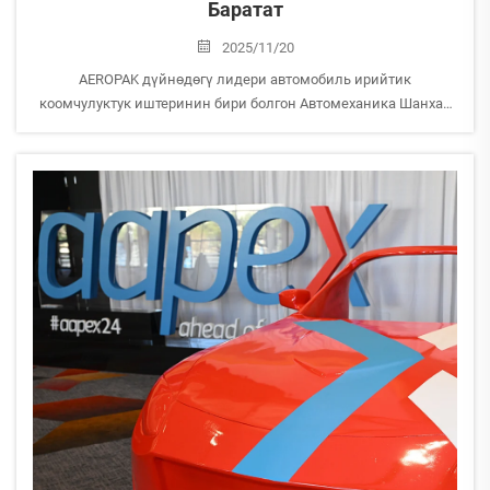
Баратат
2025/11/20
AEROPAK дүйнөдөгү лидери автомобиль ирийтик
коомчулуктук иштеринин бири болгон Автомеханика Шанхай
2025 көргөзмөсүнө катышат. Биздин стендге келип, эң жаңы
аэрозоль илгерилетүүлөрүбүздү жана автоунааларды кароо
чара-тадбирлерин таанышыңыз! Көргөзмө: Автомеханика
Шан...