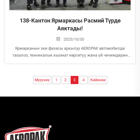
138-Кантон Ярмаркасы Расмий Түрдө
Аяктады!
2025/10/30
Ярмарканын эки фазасы аркылуу AEROPAK автомобилди
тазалоо, техникалык кызмат көрсөтүү жана үй чечимдерин
камтыган жогорку сапаттагы аэрозольдүү өнүмдөрдү
көрсөттү жана дүйнөнүн ар кайсы жеринен келген
конардарды, партнерлерди жана сатып алуучуларды тартты.
Мурунку
1
2
3
4
Кийинки
Ярмарка учурунда биздин...