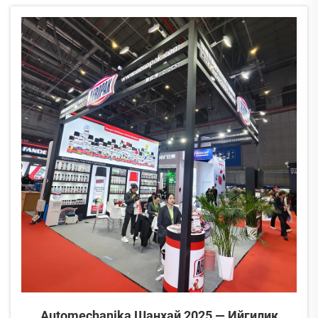
туулган күнүн майрамдап белгиледи.
Эрика AEROPAK менен он жылдан ашык мүддөт бою болуп
келет, ал маанилүү...
Automechanika Шанхай 2025 — Ийгилик