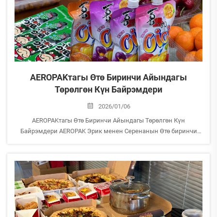
AEROPAKтагы Өтө Биринчи Айындагы
Төрөлгөн Күн Байрэмдери
2026/01/06
AEROPAKтагы Өтө Биринчи Айындагы Төрөлгөн Күн
Байрэмдери AEROPAK Эрик менен Серенанын Өтө биринчи
айында төрөлгөн күнүн байрэмдөө үчүн жыйналды.
Биздин CEO болуп, Эрик үй-бүлөнүн алга карай өнүгүшүн
арекеттери менен гана эмес, көз карары менен да башкара
берет, бардык кишилерди...