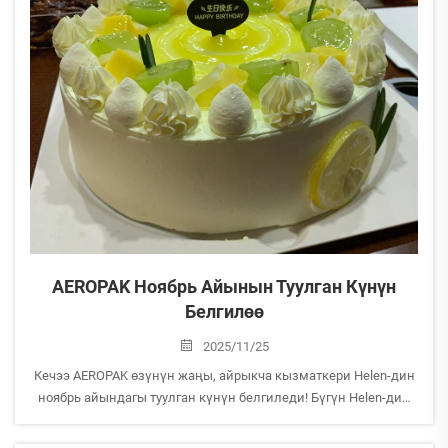
AEROPAK Ноябрь Айынын Туулган Күнүн
Белгилөө
2025/11/25
Кечээ AEROPAK өзүнүн жаңы, айрыкча кызматкери Helen-дин
ноябрь айындагы туулган күнүн белгиледи! Бүгүн Helen-дин
чыныгы туулган күнү болсо да, ал башкалар менен бирге
Автомеханика Шанхай 2025 көргөзмөсүнө баруу үчүн