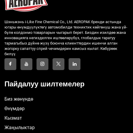
Шэньжэнь i-Like Fine Chemical Co., Ltd. AEROPAK бренди астында
югары өнүмдүүлүктөгү автомобилди техниктик көйгөнүш жана үй-
бүлө колдонмо товарларын чыгарып берет. Биздин изилдөө жана
инновацияга негизделген иштөөлөрүбүз, глобалдык таратуу
тармагыбыз дүйнө жүзү боюнча клиенттердин ишенчи алган
жогорку сапаттуу спрей чечимдерин камсыз кылат. Көбүрөөк
билүү.
Пайдалуу шилтемелер
Биз жөнүндө
Өнүмдөр
Кызмат
Жаңылыктар