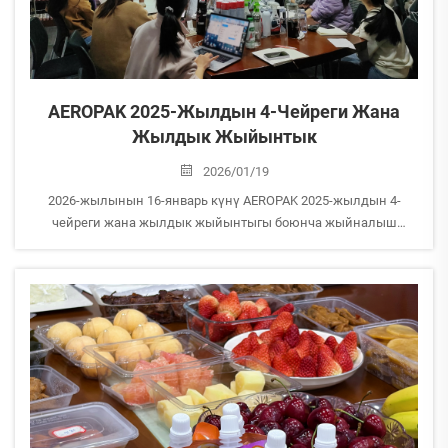
AEROPAK 2025-Жылдын 4-Чейреги Жана
Жылдык Жыйынтык
2026/01/19
2026-жылынын 16-январь күнү AEROPAK 2025-жылдын 4-
чейреги жана жылдык жыйынтыгы боюнча жыйналыш
өткәрдү.
Бул жыйналыш Карыз, Инсандардын ресурстары, Брендди
танытуу, Жөнөтүү жана Сатып алуу кабыл алуу киргизилген ар
кандай бизнестик колдоо бөлүмдөрүнүн барактары менен
башталды. &lt...