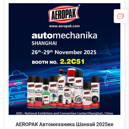
Шанхайга чыгышып кетти, ошондуктан ...
AEROPAK Автомеханика Шанхай 2025ке