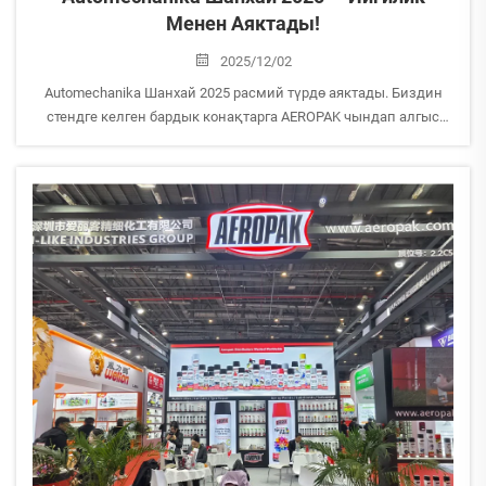
Менен Аяктады!
2025/12/02
Automechanika Шанхай 2025 расмий түрдө аяктады. Биздин
стендге келген бардык конақтарга AEROPAK чындап алгыс
айтат. Көргөзүү мезгилинде биз дүйнөнүн ар кандай
жактарынан келген партнерлер менен жолугушуу жана баалуу
тажрыйба алмашуу мүмкүнчүлүгүнө ээ болдук. Сиздин...