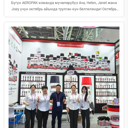
Бүгүн AEROPAK команда мүчөлөрүбүз Ava, Helen, Janet жана
Joey үчүн октябрь айында туулган күн белгиленди! Октябрь
биз үчүн эң борборку айлардын бири болуп саналат, анткени
бүткүл команда Кантон ярмаркасына жана алдан кийинки
көргөзүүлөргө даярданууга бүтүн дилден камтылган...