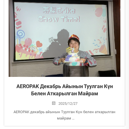
AEROPAK Декабрь Айынын Туулган Күн
Белен Аткарылган Майрам
2025/12/27
AEROPAK декабрь айынын Туулган Күн белен аткарылган
майрам
AEROPAK декабрдеги бийик жылдыздарыбыздын бири Эрика