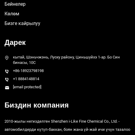
Бейнелер
Көлөм
Бизге кайрылуу
Дарек
кытай, Шэньчжэнь, Луоху району, Циньшуйхэ 1-ар. Бо Син
бинасы, 10C
+86-18923798198
+1 8884148814
[email protected]
Биздин компания
2010-жылы негизделген Shenzhen i-Like Fine Chemical Co., Ltd. -
автомобилдерди күтүп-баккан, боян жана үй-жай ичи үчүн тазалоо