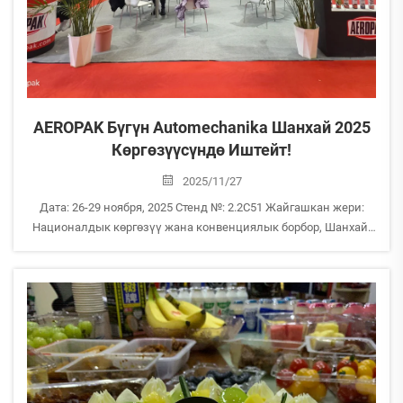
AEROPAK Бүгүн Automechanika Шанхай 2025
Көргөзүүсүндө Иштейт!
2025/11/27
Дата: 26-29 ноября, 2025 Стенд №: 2.2C51 Жайгашкан жери:
Националдык көргөзүү жана конвенциялык борбор, Шанхай,
Кытай Биздин инновациялык аэрозолдук чечимдерин
AEROPAK менен биргеликте изилдөөгө жана команда менен
байланышууга умуттанабыз. Стендебизде куткоо!