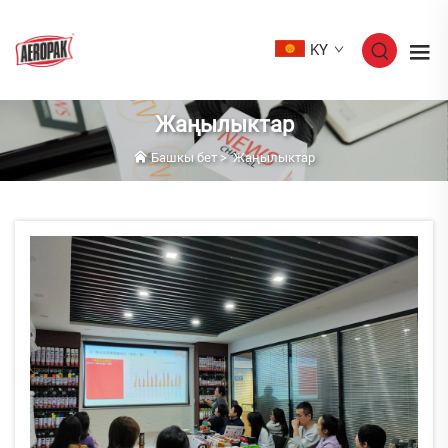
KY
Жаңылыктар
Башкы бет
>
Жаңылыктар