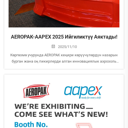
AEROPAK-AAPEX 2025 Ийгиликтүү Аяктады!
2025/11/10
Көргөзмө учурунда AEROPAK кеңири көрүүчүлөрдүн назарын
бурган жана оң пикирлерди алган инновациялык аэрозоль
жана автоунааларды кароо өнүмдөрүн көрсөттү. Стендебизге
келип, баарыңыздын көз караштарыңызды бөлүшкөн,
талкуулаган ар бир кунакка чыныгы рахмат айтабыз...