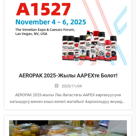
AEROPAK 2025-Жылы AAPEXте Болот!
2025/11/04
AEROPAK 2025-жылы Лас-Вегастагы AAPEX көргөзүүсүнө
катышуусу менен кошо келип жатабыз! Аэрозольдүү өнүмдөр
жана автомобилди тазалоо чечимдеринин жаңы ич
алуучулугу менен танышуу үчүн биздин стендге барыңыз.
Стенд №: A1527 Даталар: 4–6-ноябрь, 2025 Ж...