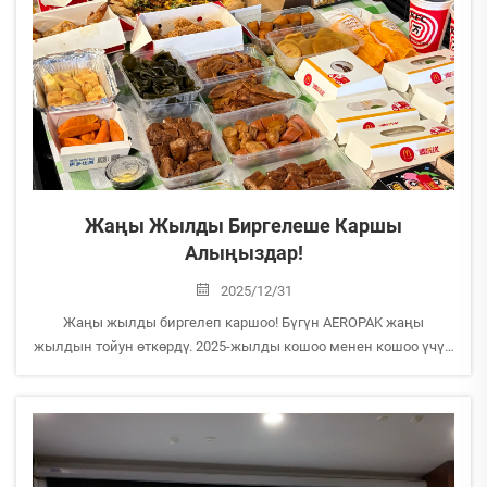
Жаңы Жылды Биргелеше Каршы
Алыңыздар!
2025/12/31
Жаңы жылды биргелеп каршоо! Бүгүн AEROPAK жаңы
жылдын тойун өткөрдү. 2025-жылды кошоо менен кошоо үчүн
кош айтып, жаңы жылда баарыбызга кубаныч, оң күй жана
ийгилик тилейм. Жаңы жылдын ар бир күнү кубаныч менен
жаркыраган болсун!