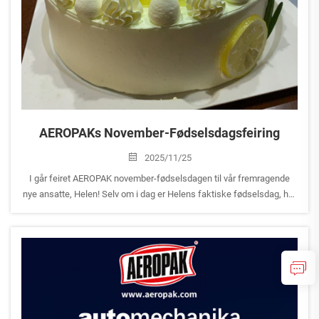
AEROPAKs November-Fødselsdagsfeiring
2025/11/25
I går feiret AEROPAK november-fødselsdagen til vår fremragende
nye ansatte, Helen! Selv om i dag er Helens faktiske fødselsdag, har
hun allerede reist til Shanghai sammen med kolleger for å delta på
Automechanika Shanghai 2025-utstillingen, så ...