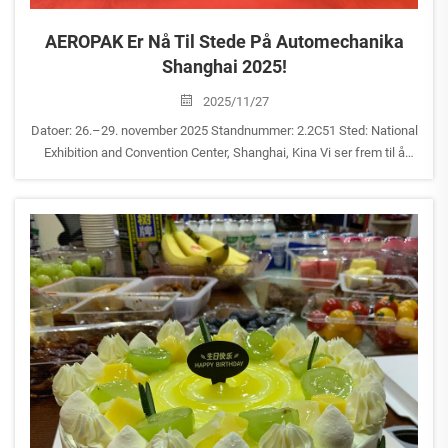
AEROPAK Er Nå Til Stede På Automechanika
Shanghai 2025!
2025/11/27
Datoer: 26.–29. november 2025 Standnummer: 2.2C51 Sted: National
Exhibition and Convention Center, Shanghai, Kina Vi ser frem til å
utforske AEROPAKs innovative aerosol-løsninger sammen med dere
og møte vårt team. Vi sees på vår stand!