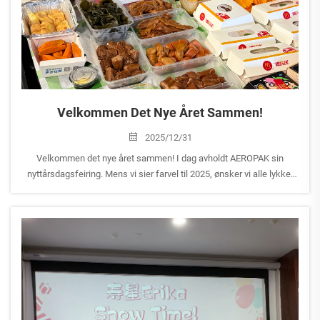
Velkommen Det Nye Året Sammen!
2025/12/31
Velkommen det nye året sammen! I dag avholdt AEROPAK sin
nyttårsdagsfeiring. Mens vi sier farvel til 2025, ønsker vi alle lykke,
positiv energi og suksess i det nye året. Må hvert dag av det nye året
være fylt med glede og smil!