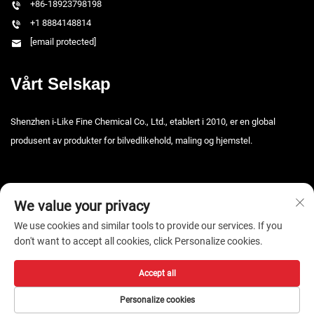
+86-18923798198
+1 8884148814
[email protected]
Vårt Selskap
Shenzhen i-Like Fine Chemical Co., Ltd., etablert i 2010, er en global
produsent av produkter for bilvedlikehold, maling og hjemstel.
We value your privacy
We use cookies and similar tools to provide our services. If you
don't want to accept all cookies, click Personalize cookies.
Copyright © 2026 Shenzhen i-Like Fine Chemical Co., Ltd. Alle rettigheter
forbeholdt. -
Personvernpolicy
Accept all
Personalize cookies