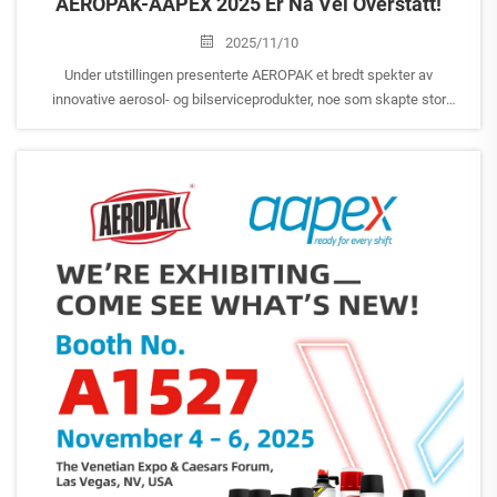
AEROPAK-AAPEX 2025 Er Nå Vel Overstått!
2025/11/10
Under utstillingen presenterte AEROPAK et bredt spekter av
innovative aerosol- og bilserviceprodukter, noe som skapte stor
oppmerksomhet og positiv tilbakemelding fra besøkende. Vi takker
inderlig alle gjester som besøkte vårt stand, delte sine innspill og
diskuterte...