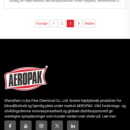
utvalg av høykvalitets aerosolprodukter innen bilpleie, vedlikehold og
hjemmeløsninger, og tiltok besøkende, partnere og kjøpere fra hele
verden. Under utstillingen, ou...
Forrige
1
2
3
4
Neste
Shenzhen i-Like Fine Chemical Co., Ltd. leverer høytytende produkter for
bilvedlikehold og hjemlig pleie under merket AEROPAK. Vårt forsknings- og
utviklingsdrevne innovasjonsarbeid og globale distribusjonsnett gir
overlegne sprayløsninger som kunder verden over stoler på. Lær mer.