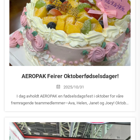
AEROPAK Feirer Oktoberfødselsdager!
2025/10/31
I dag avholdt AEROPAK en fødselsdagsfest i oktober for våre
fremragende teammedlemmer—Ava, Helen, Janet og Joey! Oktober
er en av våre travleste måneder, der alle er helt dedikert til
forberedelser for Kantonmessen og påfølgende utstillinger, a...