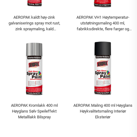
AEROPAK kaldt høy-zink
AEROPAK VH1 Høytemperatur-
galvaniserings spray mot rust,
utstøtningsmaling 400 ml,
zink spraymaling, kald
fabrikksdirekte, flere farger og
galvaniseringsforbindelse spray
typer spraymaling
AEROPAK Kromlakk 400 ml
AEROPAK Maling 400 ml Høyglans
Høyglans Sølv Speileffekt
Høykvalitetsmaling Interiør
Metalllakk Bilspray
Eksteriør