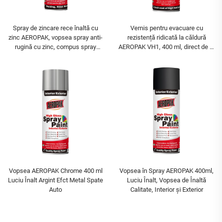
Spray de zincare rece înaltă cu
Vernis pentru evacuare cu
zinc AEROPAK, vopsea spray anti-
rezistență ridicată la căldură
rugină cu zinc, compus spray
AEROPAK VH1, 400 ml, direct de la
pentru zincare rece
fabrică, multiple culori și tipuri de
vopsea în aerosol
Vopsea AEROPAK Chrome 400 ml
Vopsea în Spray AEROPAK 400ml,
Luciu Înalt Argint Efct Metal Spate
Luciu Înalt, Vopsea de Înaltă
Auto
Calitate, Interior și Exterior