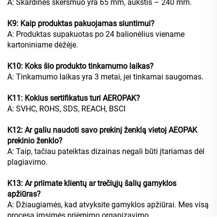
A: Skardinės skersmuo yra 65 mm, aukštis – 240 mm.
K9: Kaip produktas pakuojamas siuntimui?
A: Produktas supakuotas po 24 balionėlius viename
kartoniniame dėžėje.
K10: Koks šio produkto tinkamumo laikas?
A: Tinkamumo laikas yra 3 metai, jei tinkamai saugomas.
K11: Kokius sertifikatus turi AEROPAK?
A: SVHC, ROHS, SDS, REACH, BSCI
K12: Ar galiu naudoti savo prekinį ženklą vietoj AEOPAK
prekinio ženklo?
A: Taip, tačiau pateiktas dizainas negali būti įtariamas dėl
plagiavimo.
K13: Ar priimate klientų ar trečiųjų šalių gamyklos
apžiūras?
A: Džiaugiamės, kad atvyksite gamyklos apžiūrai. Mes visą
procesą imsimės priėmimo organizavimo.