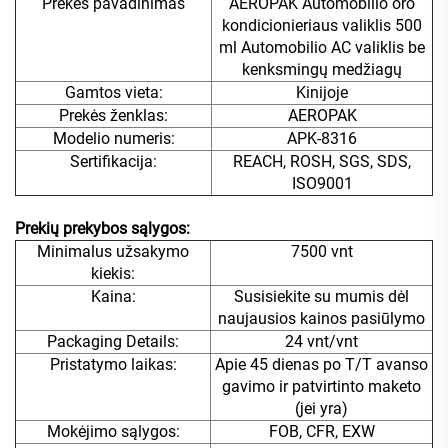
Prekės pavadinimas
AEROPAK Automobilio oro
kondicionieriaus valiklis 500
ml Automobilio AC valiklis be
kenksmingų medžiagų
Gamtos vieta:
Kinijoje
Prekės ženklas:
AEROPAK
Modelio numeris:
APK-8316
Sertifikacija:
REACH, ROSH, SGS, SDS,
ISO9001
Prekių prekybos sąlygos:
Minimalus užsakymo
7500 vnt
kiekis:
Kaina:
Susisiekite su mumis dėl
naujausios kainos pasiūlymo
Packaging Details:
24 vnt/vnt
Pristatymo laikas:
Apie 45 dienas po T/T avanso
gavimo ir patvirtinto maketo
(jei yra)
Mokėjimo sąlygos:
FOB, CFR, EXW