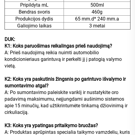
Pripildyta mL
500ml
Bendras svoris
460g
Produkcijos dydis
65 mm.d* 240 mm.a
Galiojimo laikas
3 metai
DUK:
K1: Koks paruošimas reikalingas prieš naudojimą?
A: Prieš naudojimą reikia nuimti automobilio
kondicionieriaus garintuvą ir perkelti jį į patogią valymo
vietą.
K2: Koks yra paskutinis žingsnis po garintuvo išvalymo ir
sumontavimo atgal?
A: Po sumontavimo paleiskite variklį ir nustatykite oro
padavimą maksimumu, neįjungdami aušinimo sistemos
apie 15 minučių, kad užtikrintumėte tinkamą džiovinimą ir
cirkuliaciją.
K3: Koks yra ypatingas pritaikymo bruožas?
A: Produktas aprūpintas specialia taikymo vamzdeliu, kuris