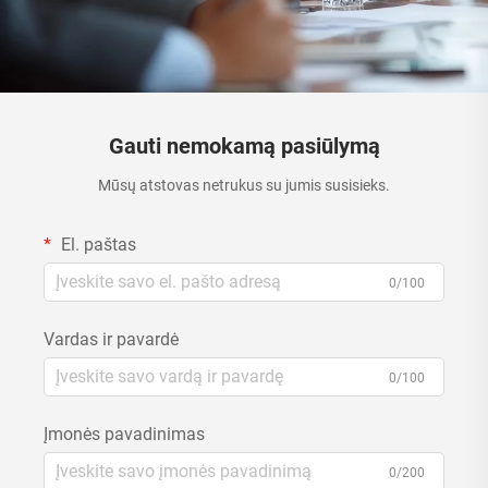
Gauti nemokamą pasiūlymą
Mūsų atstovas netrukus su jumis susisieks.
El. paštas
0/100
Vardas ir pavardė
0/100
Įmonės pavadinimas
0/200