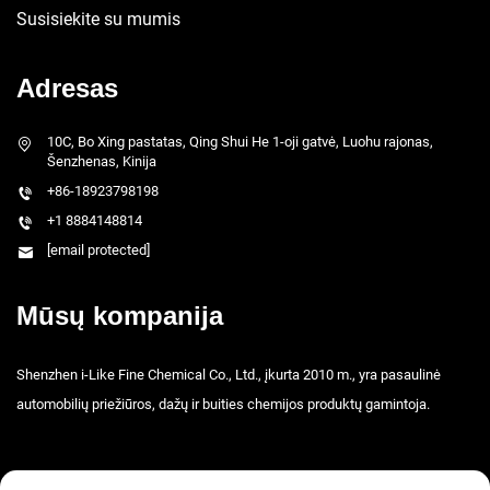
Susisiekite su mumis
Adresas
10C, Bo Xing pastatas, Qing Shui He 1-oji gatvė, Luohu rajonas,
Šenzhenas, Kinija
+86-18923798198
+1 8884148814
[email protected]
Mūsų kompanija
Shenzhen i-Like Fine Chemical Co., Ltd., įkurta 2010 m., yra pasaulinė
automobilių priežiūros, dažų ir buities chemijos produktų gamintoja.