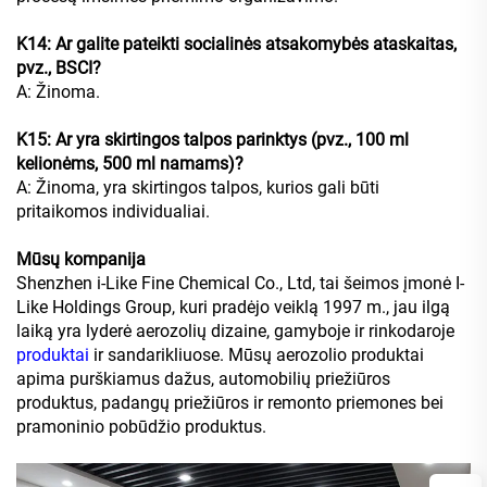
K14: Ar galite pateikti socialinės atsakomybės ataskaitas,
pvz., BSCI?
A: Žinoma.
K15: Ar yra skirtingos talpos parinktys (pvz., 100 ml
kelionėms, 500 ml namams)?
A: Žinoma, yra skirtingos talpos, kurios gali būti
pritaikomos individualiai.
Mūsų kompanija
Shenzhen i-Like Fine Chemical Co., Ltd, tai šeimos įmonė I-
Like Holdings Group, kuri pradėjo veiklą 1997 m., jau ilgą
laiką yra lyderė aerozolių dizaine, gamyboje ir rinkodaroje
produktai
ir sandarikliuose. Mūsų aerozolio produktai
apima purškiamus dažus, automobilių priežiūros
produktus, padangų priežiūros ir remonto priemones bei
pramoninio pobūdžio produktus.