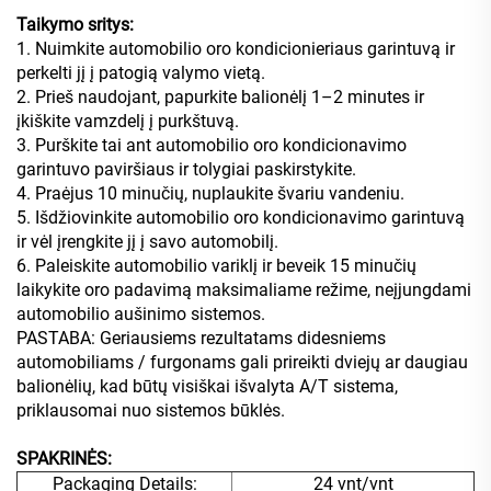
Taikymo sritys:
1. Nuimkite automobilio oro kondicionieriaus garintuvą ir
perkelti jį į patogią valymo vietą.
2. Prieš naudojant, papurkite balionėlį 1–2 minutes ir
įkiškite vamzdelį į purkštuvą.
3. Purškite tai ant automobilio oro kondicionavimo
garintuvo paviršiaus ir tolygiai paskirstykite.
4. Praėjus 10 minučių, nuplaukite švariu vandeniu.
5. Išdžiovinkite automobilio oro kondicionavimo garintuvą
ir vėl įrengkite jį į savo automobilį.
6. Paleiskite automobilio variklį ir beveik 15 minučių
laikykite oro padavimą maksimaliame režime, neįjungdami
automobilio aušinimo sistemos.
PASTABA: Geriausiems rezultatams didesniems
automobiliams / furgonams gali prireikti dviejų ar daugiau
balionėlių, kad būtų visiškai išvalyta A/T sistema,
priklausomai nuo sistemos būklės.
SPAKRINĖS:
Packaging Details:
24 vnt/vnt