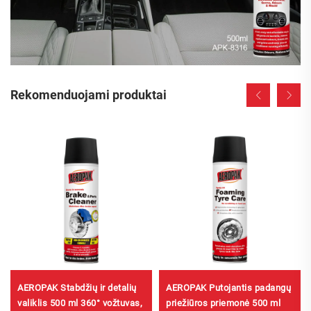
Rekomenduojami produktai
AEROPAK Stabdžių ir detalių
AEROPAK Putojantis padangų
valiklis 500 ml 360° vožtuvas,
priežiūros priemonė 500 ml