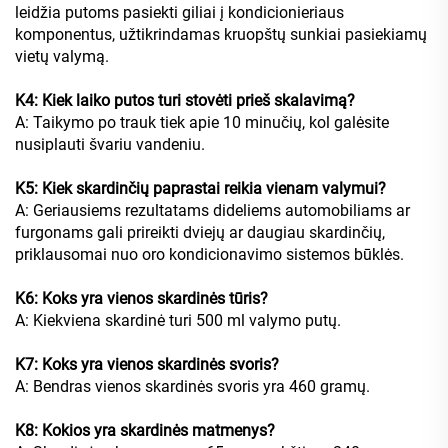
leidžia putoms pasiekti giliai į kondicionieriaus
komponentus, užtikrindamas kruopštų sunkiai pasiekiamų
vietų valymą.
K4: Kiek laiko putos turi stovėti prieš skalavimą?
A: Taikymo po trauk tiek apie 10 minučių, kol galėsite
nusiplauti švariu vandeniu.
K5: Kiek skardinčių paprastai reikia vienam valymui?
A: Geriausiems rezultatams dideliems automobiliams ar
furgonams gali prireikti dviejų ar daugiau skardinčių,
priklausomai nuo oro kondicionavimo sistemos būklės.
K6: Koks yra vienos skardinės tūris?
A: Kiekviena skardinė turi 500 ml valymo putų.
K7: Koks yra vienos skardinės svoris?
A: Bendras vienos skardinės svoris yra 460 gramų.
K8: Kokios yra skardinės matmenys?