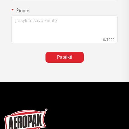
Žinutė
0/1000
Pateikti