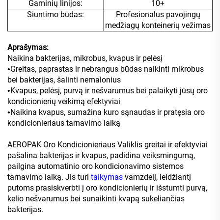
Gaminių linijos:
10+
Siuntimo būdas:
Profesionalus pavojingų
medžiagų konteinerių vežimas
Aprašymas:
Naikina bakterijas, mikrobus, kvapus ir pelėsį
Greitas, paprastas ir nebrangus būdas naikinti mikrobus
•
bei bakterijas, šalinti nemalonius
Kvapus, pelėsį, purvą ir nešvarumus bei palaikyti jūsų oro
•
kondicionierių veikimą efektyviai
Naikina kvapus, sumažina kuro sąnaudas ir pratęsia oro
•
kondicionieriaus tarnavimo laiką
AEROPAK Oro Kondicionieriaus Valiklis greitai ir efektyviai
pašalina bakterijas ir kvapus, padidina veiksmingumą,
pailgina automatinio oro kondicionavimo sistemos
tarnavimo laiką. Jis turi
taikymas
vamzdelį, leidžiantį
putoms prasiskverbti į oro kondicionierių ir išstumti purvą,
kelio nešvarumus bei sunaikinti kvapą sukeliančias
bakterijas.