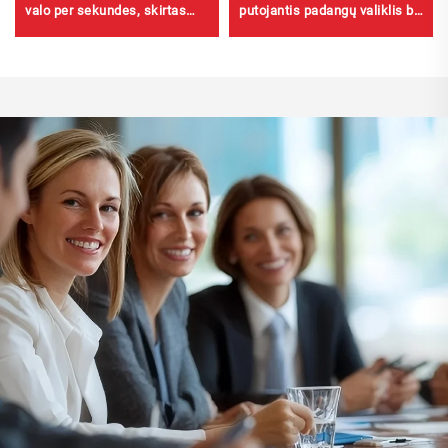
valo per sekundes, skirtas
putojantis padangų valiklis be
stabdžiams
trinties ar sunkaus darbo