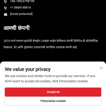
+86-18923798198
+1 8884148814
[email protected]
आमची कंपनी
2010 मध्ये स्थापन झालेली शेनझेन i-लाइक फाईन केमिकल कंपनी लिमिटेड ही ऑटोमोटिव्ह
देखभाल, पेंट आणि गृहसंचार उत्पादनांची जागतिक उत्पादक कंपनी आहे.
We value your privacy
We use cookies and similar tools to provide our services. If you
don't want to accept all cookies, click Personalize cookies.
कॉपीराइट © 2026 शेनझेन आय-लाइक फाइन केमिकल कंपनी, लि. सर्व हक्क राखीव. -
गोपनीयता धोरण
Accept all
Personalize cookies