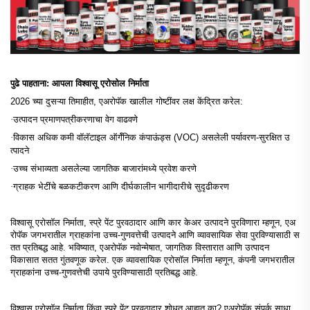
पुढे पाहताना: आपला विश्वासू एरोसोल निर्माता
2026 च्या दुसऱ्या तिमाहीत, एअरोपॅक खालील गोष्टींवर लक्ष केंद्रित करेल:
·
उत्पादन प्रमाणपत्रीकरणाचा वेग वाढवणे
·
विकास
कमी वॉलॅटाइल ऑर्गॅनिक कंपाऊंड्स (VOC) असलेली पर्यावरण-सुरक्षित उ
अधिक
त्पादने
·
उच्च संभाव्यता असलेल्या जागतिक बाजारांमध्ये प्रवेश करणे
·
ग्राहक भेटींचे बळकटीकरण आणि दीर्घकालीन भागीदारीचे सुदृढीकरण
विश्वासू एरोसॉल निर्माता, स्प्रे पेंट पुरवठादार आणि कार केअर उत्पादने पुरविणारा म्हणून, एअ
रोपॅक जगभरातील ग्राहकांना उच्च-गुणवत्तेची उत्पादने आणि व्यावसायिक सेवा पुरविण्यासाठी स
तत प्रतिबद्ध आहे. भविष्यात, एअरोपॅक नवोन्मेषात, जागतिक विस्तारात आणि उत्पादन
विकासात सतत गुंतवणूक करेल. एक व्यावसायिक एरोसॉल निर्माता म्हणून, कंपनी जगभरातील
ग्राहकांना उच्च-गुणवत्तेची उपाये पुरविण्यासाठी प्रतिबद्ध आहे.
विश्वासू एरोसॉल निर्माता किंवा स्प्रे पेंट पुरवठादार शोधत आहात का?
एअरोपॅक संपर्क साधा