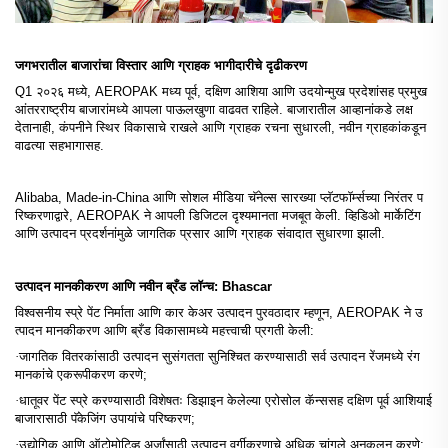
जगभरातील बाजारांचा विस्तार आणि ग्राहक भागीदारीचे दृढीकरण
Q1 २०२६ मध्ये,
AEROPAK
मध्य पूर्व, दक्षिण आशिया आणि उदयोन्मुख प्रदेशांसह प्रमुख
आंतरराष्ट्रीय बाजारांमध्ये आपला पाऊलखुणा वाढवत राहिले. बाजारातील आव्हानांकडे लक्ष
देतानाही, कंपनीने स्थिर विकासाचे राखले आणि ग्राहक रचना सुधारली, नवीन ग्राहकांकडून
वाढत्या सहभागासह.
Alibaba, Made-in-China आणि सोशल मीडिया चॅनेल्स सारख्या प्लॅटफॉर्म्सच्या निरंतर प
रिष्करणाद्वारे, AEROPAK ने आपली डिजिटल दृश्यमानता मजबूत केली. व्हिडिओ मार्केटिंग
उत्पादन प्रदर्शनांमुळे जागतिक प्रसार आणि ग्राहक संवादात सुधारणा झाली.
आणि
उत्पादन मानकीकरण आणि नवीन ब्रँड लॉन्च: Bhascar
विश्वसनीय स्प्रे पेंट निर्माता आणि कार केअर उत्पादन पुरवठादार म्हणून, AEROPAK ने उ
त्पादन मानकीकरण आणि ब्रँड विकासामध्ये महत्त्वाची प्रगती केली:
·
जागतिक वितरकांसाठी उत्पादन सुसंगतता सुनिश्चित करण्यासाठी सर्व उत्पादन रेंजमध्ये रंग
मानकांचे एकरूपीकरण करणे;
·
धातूवर पेंट स्प्रे करण्यासाठी विशेषतः डिझाइन केलेल्या एरोसोल कॅन्ससह दक्षिण पूर्व आशियाई
बाजारासाठी पॅकेजिंग उपायांचे परिष्करण;
·
उद्योगिक आणि ऑटोमोटिव्ह अर्जांसाठी उत्पादन वर्गीकरणाचे अधिक चांगले अनुकूलन करणे;