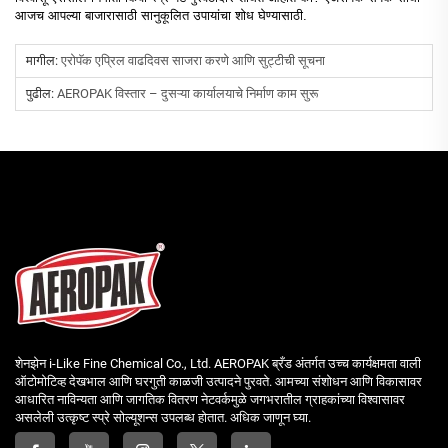
आजच आपल्या बाजारासाठी सानुकूलित उपायांचा शोध घेण्यासाठी.
मागील:
एरोपॅक एप्रिल वाढदिवस साजरा करणे आणि सुट्टीची सूचना
पुढील:
AEROPAK विस्तार – दुसऱ्या कार्यालयाचे निर्माण काम सुरू
शेनझेन i-Like Fine Chemical Co., Ltd. AEROPAK ब्रँड अंतर्गत उच्च कार्यक्षमता वाली
ऑटोमोटिव्ह देखभाल आणि घरगुती काळजी उत्पादने पुरवते. आमच्या संशोधन आणि विकासावर
आधारित नाविन्यता आणि जागतिक वितरण नेटवर्कमुळे जगभरातील ग्राहकांच्या विश्वासावर
असलेली उत्कृष्ट स्प्रे सोल्यूशन्स उपलब्ध होतात. अधिक जाणून घ्या.