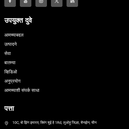
उपयुक्त दुवे
आमच्याबद्दल
उत्पादने
सेवा
बातम्या
व्हिडिओ
अनुप्रयोग
आमच्याशी संपर्क साधा
पत्ता
10C, बो झिंग इमारत, क्विंग शुई हे 1Rd, लुओहू जिल्हा, शेनझेन, चीन