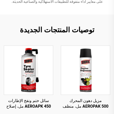
على معايير أداء متفوقة للتطبيقات الاستهلاكية والصناعية الحديثة.
توصيات المنتجات الجديدة
مزيل دهون المحرك
سائل ختم ونفخ الإطارات
AEROPAK 500 مل، منظف
AEROAPK 450 مل، إصلاح
سيارات قائم على المذيبات
طارئ ونفخ للإطارات بدون