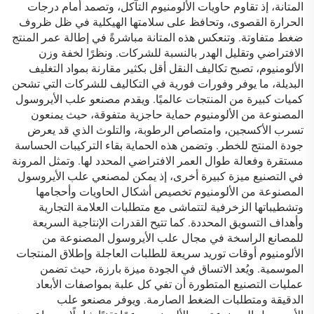
المتانة، إذ تقاوم حاويات الألومنيوم التآكل، وتصمد أمام درجات
الحرارة القصوى، وتحافظ على سلامتها الهيكلية في ظل ظروف
ضغط متفاوتة. وتنعكس هذه المتانة مباشرةً في إطالة عمر المنتج
الافتراضي وتقليل الهدر بالنسبة للشركات. ونظرًا لخفة وزن
الألومنيوم، تصبح تكاليف النقل أقل بكثير مقارنة بمواد التغليف
البديلة، ما يوفر وفورات فورية في التكاليف للشركات التي تشحن
كميات كبيرة من المنتجات عالميًا. ويقدم مصنعو علب الأيروسول
المصنوعة من الألومنيوم حماية حاجزية متفوقة، حيث يمنعون
تسرب الأكسجين، وامتصاص الرطوبة، والتلوث الذي قد يعرض
جودة المنتج للخطر. وتضمن هذه الحماية بقاء التركيبات الحساسة
مستقرة وفعالة طوال العمر الافتراضي المحدد لها. وتمثل المرونة
في التصنيع ميزة كبيرة أخرى، إذ يمكن لمصنعي علب الأيروسول
المصنوعة من الألومنيوم تخصيص أشكال الحاويات وأحجامها
وتشطيباتها الزخرفية لتتماشى مع متطلبات العلامة التجارية
وأهداف التسويق المحددة. كما تتيح القدرات الإنتاجية السريعة
للمصانع الراسخة في مجال علب الأيروسول المصنوعة من
الألومنيوم أوقات توريد سريعة للطلبات العاجلة وإطلاق المنتجات
الموسمية. ويُعد الاتساق في الجودة ميزة بارزة، حيث تضمن
عمليات التصنيع المتطورة أن تفي كل علبة بمواصفات الأبعاد
الدقيقة ومتطلبات الضغط الصارمة. ويوفر مصنعو علب