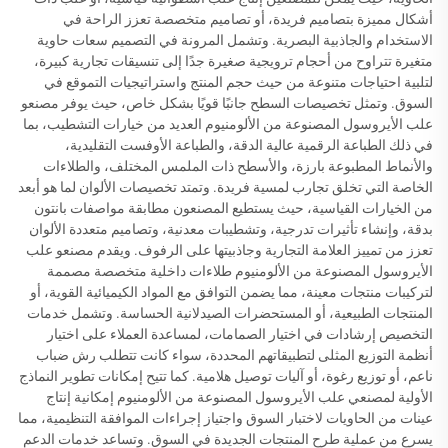
أشكال مميزة بتصاميم فريدة، أو تصاميم متخصصة تعزز الراحة في
الاستخدام والجاذبية البصرية. وتشمل المرونة في التصميم سعات حاوية
متغيرة تتراوح من أحجام ترويجية صغيرة جدًا إلى تنسيقات تجارية كبيرة،
لتلبية احتياجات متنوعة من حيث حجم المنتج واستراتيجيات التموقع في
السوق. وتمثل تخصيصات السطح جانبًا قويًا بشكل خاص، حيث يوفر مصنعو
علب الأيروسول المصنوعة من الألومنيوم العديد من خيارات التشطيب، بما
في ذلك الطباعة الرقمية عالية الدقة، والطباعة الأوفست التقليدية،
والأنماط المطبوعة بارزة، والأسطح ذات الملمس المختلف، والطلاءات
الخاصة التي تخلق تجارب لمسية فريدة. وتمتد تخصيصات الألوان لما هو أبعد
من الخيارات القياسية، حيث يستطيع المصنعون مطابقة مواصفات بانتون
بدقة، وإنشاء تأثيرات تدرجية، وتشطيبات معدنية، وتصاميم متعددة الألوان
تعزز من تمييز العلامة التجارية وجاذبيتها على الرفوف. ويقدم مصنعو علب
الأيروسول المصنوعة من الألومنيوم طلاءات داخلية متخصصة مصممة
لتركيبات منتجات معينة، مما يضمن التوافق مع المواد الكيميائية القوية، أو
المنتجات الطبيعية، أو المستحضرات الصيدلانية الحساسة. وتشمل خدمات
التخصيص إرشادات في اختيار الصمامات، لمساعدة العملاء على اختيار
أنظمة التوزيع المثلى لتطبيقاتهم المحددة، سواء كانت تتطلب رش ضباب
ناعم، أو توزيع رغوة، أو آليات توصيل هلامية. كما تتيح إمكانات تطوير النماذج
الأولية لمصنعي علب الأيروسول المصنوعة من الألومنيوم إمكانية إنتاج
عينات من الحاويات لاختبار السوق واجتياز إجراءات الموافقة التنظيمية، مما
يسرع من عملية طرح المنتجات الجديدة في السوق. وتساعد خدمات الدعم