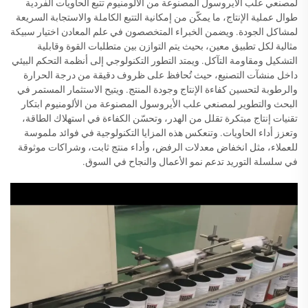
لمصنعي علب الأيروسول المصنوعة من الألومنيوم تتبع الحاويات الفردية
طوال عملية الإنتاج، ما يمكّن من إمكانية التتبع الكاملة والاستجابة السريعة
لمشاكل الجودة. ويضمن الخبراء المتخصصون في علم المعادن اختيار سبيكة
مثالية لكل تطبيق معين، بحيث يتم التوازن بين متطلبات القوة وقابلية
التشكيل ومقاومة التآكل. ويمتد التطور التكنولوجي إلى أنظمة التحكم البيئي
داخل منشآت التصنيع، حيث تُحافظ على ظروف دقيقة من درجة الحرارة
والرطوبة لتحسين كفاءة الإنتاج وجودة المنتج. ويتيح الاستثمار المستمر في
البحث والتطوير لمصنعي علب الأيروسول المصنوعة من الألومنيوم ابتكار
تقنيات إنتاج مبتكرة تقلل من الهدر، وتحسّن الكفاءة في استهلاك الطاقة،
وتعزز أداء الحاويات. وتنعكس هذه المزايا التكنولوجية في فوائد ملموسة
للعملاء، مثل انخفاض معدلات الرفض، وأداء منتج ثابت، وشراكات موثوقة
في سلسلة التوريد تدعم نمو الأعمال والنجاح في السوق.