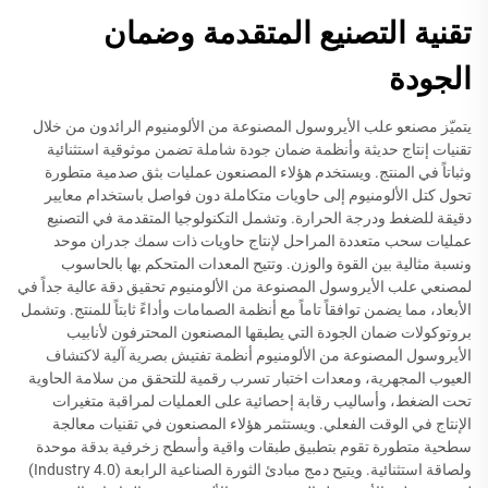
تقنية التصنيع المتقدمة وضمان
الجودة
يتميّز مصنعو علب الأيروسول المصنوعة من الألومنيوم الرائدون من خلال
تقنيات إنتاج حديثة وأنظمة ضمان جودة شاملة تضمن موثوقية استثنائية
وثباتاً في المنتج. ويستخدم هؤلاء المصنعون عمليات بثق صدمية متطورة
تحول كتل الألومنيوم إلى حاويات متكاملة دون فواصل باستخدام معايير
دقيقة للضغط ودرجة الحرارة. وتشمل التكنولوجيا المتقدمة في التصنيع
عمليات سحب متعددة المراحل لإنتاج حاويات ذات سمك جدران موحد
ونسبة مثالية بين القوة والوزن. وتتيح المعدات المتحكم بها بالحاسوب
لمصنعي علب الأيروسول المصنوعة من الألومنيوم تحقيق دقة عالية جداً في
الأبعاد، مما يضمن توافقاً تاماً مع أنظمة الصمامات وأداءً ثابتاً للمنتج. وتشمل
بروتوكولات ضمان الجودة التي يطبقها المصنعون المحترفون لأنابيب
الأيروسول المصنوعة من الألومنيوم أنظمة تفتيش بصرية آلية لاكتشاف
العيوب المجهرية، ومعدات اختبار تسرب رقمية للتحقق من سلامة الحاوية
تحت الضغط، وأساليب رقابة إحصائية على العمليات لمراقبة متغيرات
الإنتاج في الوقت الفعلي. ويستثمر هؤلاء المصنعون في تقنيات معالجة
سطحية متطورة تقوم بتطبيق طبقات واقية وأسطح زخرفية بدقة موحدة
ولصاقة استثنائية. ويتيح دمج مبادئ الثورة الصناعية الرابعة (Industry 4.0)