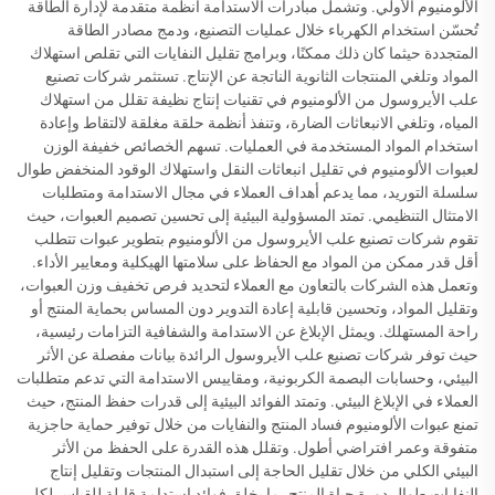
الألومنيوم الأولي. وتشمل مبادرات الاستدامة أنظمة متقدمة لإدارة الطاقة
تُحسّن استخدام الكهرباء خلال عمليات التصنيع، ودمج مصادر الطاقة
المتجددة حيثما كان ذلك ممكنًا، وبرامج تقليل النفايات التي تقلص استهلاك
المواد وتلغي المنتجات الثانوية الناتجة عن الإنتاج. تستثمر شركات تصنيع
علب الأيروسول من الألومنيوم في تقنيات إنتاج نظيفة تقلل من استهلاك
المياه، وتلغي الانبعاثات الضارة، وتنفذ أنظمة حلقة مغلقة لالتقاط وإعادة
استخدام المواد المستخدمة في العمليات. تسهم الخصائص خفيفة الوزن
لعبوات الألومنيوم في تقليل انبعاثات النقل واستهلاك الوقود المنخفض طوال
سلسلة التوريد، مما يدعم أهداف العملاء في مجال الاستدامة ومتطلبات
الامتثال التنظيمي. تمتد المسؤولية البيئية إلى تحسين تصميم العبوات، حيث
تقوم شركات تصنيع علب الأيروسول من الألومنيوم بتطوير عبوات تتطلب
أقل قدر ممكن من المواد مع الحفاظ على سلامتها الهيكلية ومعايير الأداء.
وتعمل هذه الشركات بالتعاون مع العملاء لتحديد فرص تخفيف وزن العبوات،
وتقليل المواد، وتحسين قابلية إعادة التدوير دون المساس بحماية المنتج أو
راحة المستهلك. ويمثل الإبلاغ عن الاستدامة والشفافية التزامات رئيسية،
حيث توفر شركات تصنيع علب الأيروسول الرائدة بيانات مفصلة عن الأثر
البيئي، وحسابات البصمة الكربونية، ومقاييس الاستدامة التي تدعم متطلبات
العملاء في الإبلاغ البيئي. وتمتد الفوائد البيئية إلى قدرات حفظ المنتج، حيث
تمنع عبوات الألومنيوم فساد المنتج والنفايات من خلال توفير حماية حاجزية
متفوقة وعمر افتراضي أطول. وتقلل هذه القدرة على الحفظ من الأثر
البيئي الكلي من خلال تقليل الحاجة إلى استبدال المنتجات وتقليل إنتاج
النفايات طوال دورة حياة المنتج، ما يخلق فوائد استدامة قابلة للقياس لكل