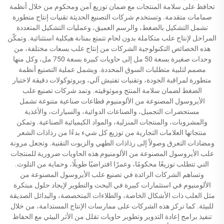
تحافظ على سلامة المنتجات مع ضمان توزيع آمن ومحكوم من خلال أنظمة
صمامات متقدمة. وتستخدم شركات التصنيع الحديثة تقنيات إنتاج متطورة
تشمل التشكيل بالضغط، والرسم العميق، وعمليات التشكيل المتعددة
المراحل لإنتاج علب متكاملة بدون لحام تتمتع بمتانة هيكلية استثنائية. وتمكّن
هذه الخصائص التكنولوجية الشركات من إنتاج علب بسعات مختلفة، من
وحدات صغيرة بسعة 50 مل إلى حاويات كبيرة بسعة 750 مل، وكل منها
مصمم لتلبية متطلبات السوق المحددة. ويشمل عملية التصنيع أنظمة
متطورة لمراقبة الجودة، وتقنيات تفتيش آلي، وبروتوكولات دقيقة لاختبار
الضغط لضمان سلامة المنتج وموثوقيته. وتمد شركات تصنيع علب
الأيروسول المصنوعة من الألومنيوم قطاعات صناعية متنوعة تشمل
مستحضرات التجميل، والصناعات الدوائية، والسيارات، والأغذية
والمشروبات، والمنتجات المنزلية، والمواد الكيميائية الصناعية. وتمكن
منتجاتها العلامات التجارية من توزيع كل شيء بدءًا من رذاذات الشعر
ومضادات التعرق وصولاً إلى رذاذات الطهي والزيوت التقنية. وتجعل مرونة
علب الأيروسول المصنوعة من الألومنيوم هذه الحاويات ضرورية للمنتجات
التي تتطلب توزيعًا محكومًا، وعمرًا افتراضيًا طويلًا، وحماية من التلوث.
وتساهم الشركات الرائدة في تصنيع علب الأيروسول المصنوعة من
الألومنيوم في استثمارات كبيرة في البحث والتطوير لإيجاد حلول مبتكرة
مثل العلب ذات الأشكال الخاصة، والطلاءات المتخصصة، والبدائل الصديقة
للبيئة. كما تركز هذه الشركات على ممارسات الإنتاج المستدامة، من خلال
تنفيذ برامج إعادة التدوير وتطوير حاويات تقلل من الأثر البيئي مع الحفاظ