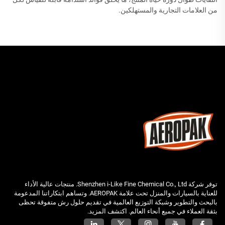
من العلامات التجارية والمستهلكين.
توفر شركة Shenzhen i-Like Fine Chemical Co., Ltd. منتجات عالية الأداء
للعناية بالسيارات والمنزل تحت علامة AEROPAK. وتساهم ابتكاراتنا المدعومة
بالبحث والتطوير وشبكة التوزيع العالمية في تقديم حلول رش متفوقة تحظى
بثقة العملاء في جميع أنحاء العالم. اكتشف المزيد.