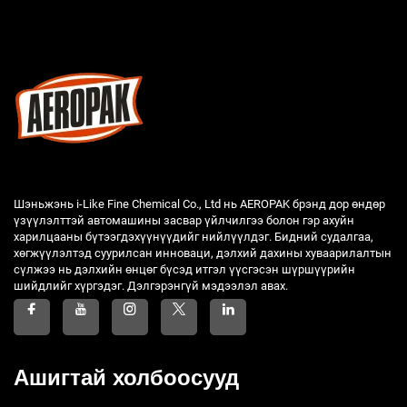
Шэньжэнь i-Like Fine Chemical Co., Ltd нь AEROPAK брэнд дор өндөр
үзүүлэлттэй автомашины засвар үйлчилгээ болон гэр ахуйн
харилцааны бүтээгдэхүүнүүдийг нийлүүлдэг. Бидний судалгаа,
хөгжүүлэлтэд суурилсан инноваци, дэлхий дахины хуваарилалтын
сүлжээ нь дэлхийн өнцөг бүсэд итгэл үүсгэсэн шүршүүрийн
шийдлийг хүргэдэг. Дэлгэрэнгүй мэдээлэл авах.
Ашигтай холбоосууд