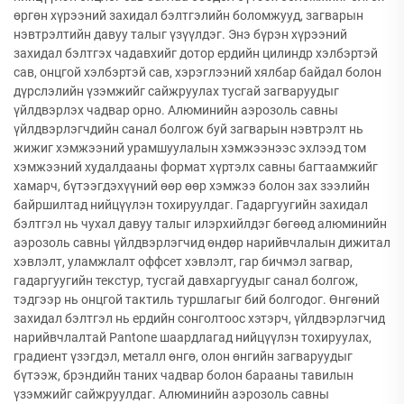
өргөн хүрээний захидал бэлтгэлийн боломжууд, загварын
нэвтрэлтийн давуу талыг үзүүлдэг. Энэ бүрэн хүрээний
захидал бэлтгэх чадавхийг дотор ердийн цилиндр хэлбэртэй
сав, онцгой хэлбэртэй сав, хэрэглээний хялбар байдал болон
дүрслэлийн үзэмжийг сайжруулах тусгай загваруудыг
үйлдвэрлэх чадвар орно. Алюминийн аэрозоль савны
үйлдвэрлэгчдийн санал болгож буй загварын нэвтрэлт нь
жижиг хэмжээний урамшуулалын хэмжээнээс эхлээд том
хэмжээний худалдааны формат хүртэлх савны багтаамжийг
хамарч, бүтээгдэхүүний өөр өөр хэмжээ болон зах зээлийн
байршилтад нийцүүлэн тохируулдаг. Гадаргуугийн захидал
бэлтгэл нь чухал давуу талыг илэрхийлдэг бөгөөд алюминийн
аэрозоль савны үйлдвэрлэгчид өндөр нарийвчлалын дижитал
хэвлэлт, уламжлалт оффсет хэвлэлт, гар бичмэл загвар,
гадаргуугийн текстур, тусгай давхаргуудыг санал болгож,
тэдгээр нь онцгой тактиль туршлагыг бий болгодог. Өнгөний
захидал бэлтгэл нь ердийн сонголтоос хэтэрч, үйлдвэрлэгчид
нарийвчлалтай Pantone шаардлагад нийцүүлэн тохируулах,
градиент үзэгдэл, металл өнгө, олон өнгийн загваруудыг
бүтээж, брэндийн таних чадвар болон барааны тавилын
үзэмжийг сайжруулдаг. Алюминийн аэрозоль савны