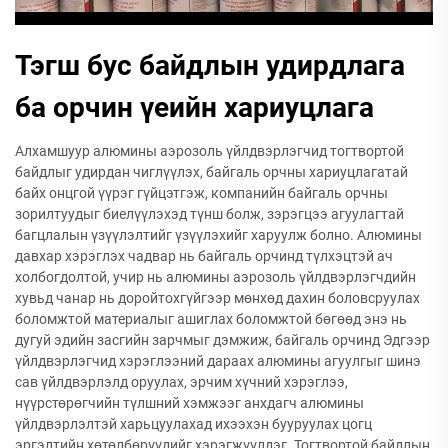
Тэгш бус байдлын удирдлага
ба орчин үеийн хариуцлага
Алхамшуур алюмины аэрозоль үйлдвэрлэгчид тогтвортой
байдлыг удирдан чиглүүлэх, байгаль орчны хариуцлагатай
байх онцгой үүрэг гүйцэтгэж, компанийн байгаль орчны
зорилтуудыг биелүүлэхэд түнш болж, зэрэгцээ агуулагтай
багцлалын үзүүлэлтийг үзүүлэхийг харуулж болно. Алюмины
давхар хэрэглэх чадвар нь байгаль орчинд түлхэцтэй ач
холбогдолтой, учир нь алюмины аэрозоль үйлдвэрлэгчдийн
хувьд чанар нь доройтохгүйгээр мөнхөд дахин боловсруулах
боломжтой материалыг ашиглах боломжтой бөгөөд энэ нь
дугуй эдийн засгийн зарчмыг дэмжиж, байгаль орчинд Эдгээр
үйлдвэрлэгчид хэрэглээний дараах алюмины агуулгыг шинэ
сав үйлдвэрлэлд оруулах, эрчим хүчний хэрэглээ,
нүүрстөрөгчийн түлшний хэмжээг анхдагч алюмины
үйлдвэрлэлтэй харьцуулахад ихээхэн бууруулах цогц
эргэлтийн хөтөлбөрүүдийг хэрэгжүүлдэг. Тогтвортой байдлын