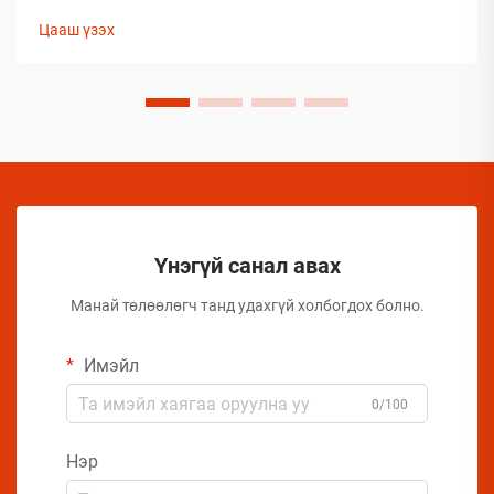
сонгож буй бараанууд нь таамаглаж сонгосон биш харин
Цааш үзэх
туршлагаар баталгаажсан, өөрсдийн үр дүнтэй байдлыг
нотолсон шийдлүүд юм.
Үнэгүй санал авах
Манай төлөөлөгч танд удахгүй холбогдох болно.
Имэйл
0/100
Нэр