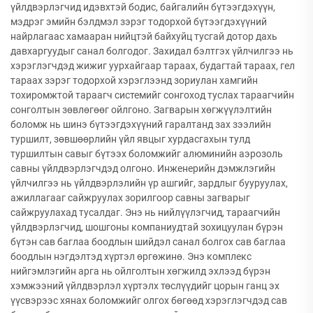
үйлдвэрлэгчид идэвхтэй бодис, байгалийн бүтээгдэхүүн,
мэдрэг эмийн бэлдмэл зэрэг тодорхой бүтээгдэхүүний
найрлагаас хамааран нийцтэй байхуйц тусгай дотор дахь
давхаргуудыг санал болгодог. Захидал бэлтгэх үйлчилгээ нь
хэрэглэгчдэд жижиг уурхайгаар тараах, будагтай тараах, гел
тараах зэрэг тодорхой хэрэглээнд зориулан хамгийн
тохиромжтой тараагч системийг сонгоход туслах тараагчийн
сонголтын зөвлөгөөг ойлгоно. Загварын хөгжүүлэлтийн
боломж нь шинэ бүтээгдэхүүний гаралтанд зах зээлийн
туршилт, зөвшөөрлийн үйл явцыг хурдасгахын тулд
туршилтын савыг бүтээх боломжийг алюминийн аэрозоль
савны үйлдвэрлэгчдэд олгоно. Инженерийн дэмжлэгийн
үйлчилгээ нь үйлдвэрлэлийн үр ашгийг, зардлыг бууруулах,
ажиллагааг сайжруулах зорилгоор савны загварыг
сайжруулахад тусалдаг. Энэ нь нийлүүлэгчид, тараагчийн
үйлдвэрлэгчид, шошгоны компаниудтай зохицуулан бүрэн
бүтэн сав баглаа боодлын шийдэл санал болгох сав баглаа
боодлын нэгдэлтэд хүртэл өргөжинө. Энэ комплекс
нийгэмлэгийн арга нь ойлголтын хөгжилд эхлээд бүрэн
хэмжээний үйлдвэрлэл хүртэлх төслүүдийг цорын ганц эх
үүсвэрээс хянах боломжийг олгох бөгөөд хэрэглэгчдэд сав