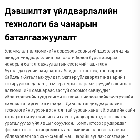
Дэвшилтэт үйлдвэрлэлийн
технологи ба чанарын
баталгаажуулалт
Уламжлалт аллюминийн аэрозоль савны үйлдвэрлэгчид нь
шилдэг үйлдвэрлэлийн технологи болон бүрэн хамрах
чанарын баталгаажуулалтын системийг ашиглан
бүтээгдэхүүний найдвартай байдлыг хангаж, тогтвортой
байдлыг баталгаажуулдаг. Эдгээр үйлдвэрлэгчид нарийн
тохируулсан даралт, температурын параметрүүдийг ашиглан
аллюминийн самбараас зэсгүй ороомог савнуудыг
үйлдвэрлэхийн тулд хөнгөн цагааныг нөлөөллийн экструзийн
дэвшилтэт аргыг ашигладаг. Дэвшилтэт үйлдвэрлэлийн
технологийн хүрээнд хангалттай зузаан ханатай, хамгийн сайн
харьцаотой хүч-жишигтэй савыг үйлдвэрлэхэд олон шатлаг
урагшлуулах үйл явцыг оруулсан. Компьютерээр удирддаг
формох тоног төхөөрөмж нь аллюминийн аэрозоль савны
үйлдвэрлэгчдэд хэмжээний маш нарийн дундаж хязгаарыг