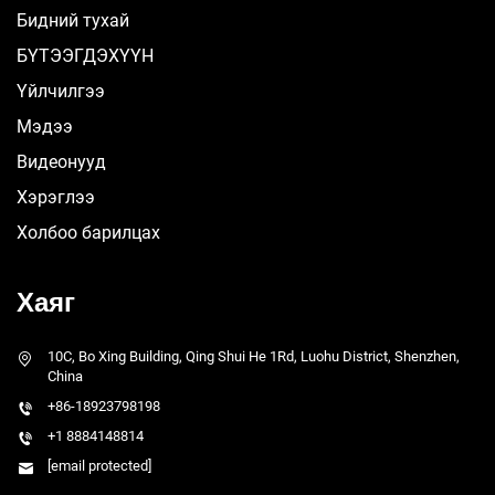
Бидний тухай
БҮТЭЭГДЭХҮҮН
Үйлчилгээ
Мэдээ
Видеонууд
Хэрэглээ
Холбоо барилцах
Хаяг
10C, Bo Xing Building, Qing Shui He 1Rd, Luohu District, Shenzhen,
China
+86-18923798198
+1 8884148814
[email protected]