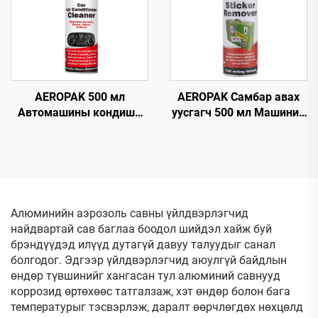
AEROPAK 500 мл
AEROPAK Самбар авах
Автомашины кондишн
уусгагч 500 мл Машиний
цэвэрлэгч, машины AC-
шилэн дээрх самбарыг
ийг ноцохгүй цэвэрлэгч
авах
Алюминийн аэрозоль савны үйлдвэрлэгчид
найдвартай сав баглаа боодол шийдэл хайж буй
брэндүүдэд илүүд дутагүй давуу талуудыг санал
болгодог. Эдгээр үйлдвэрлэгчид аюулгүй байдлын
өндөр түвшинийг хангасан тул алюминий савнууд
коррозид өртөхөөс татгалзаж, хэт өндөр болон бага
температурыг тэсвэрлэж, даралт өөрчлөгдөх нөхцөлд