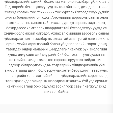
үйлдвэрлэлийн химийн бодис гэх мэт олон салбарт үйлчилдэг.
Тэдгээрийн бүтээгдэхүүнүүд нь толгойн шар, дезодорантнаас
эхлээд хоолны тос, техникийн тос хүртэлх бүтээгдэхүүнүүдийг
хүргэх боломжийг олгодог. Алюминийн аэрозоль савны олон
талт чанар нь хяналттай түгээлт, урт хугацааны хадгалалт,
бохирдлоос хамгаалах шаардлагатай бүтээгдэхүүнүүдэд үл
хөдлөх боломжийг олгодог. Ахлах алюминийн аэрозоль савны
үйлдвэрлэгчид нь хэлбэр нь ялгаатай сав, тусгай давхаржилт,
орчин үеийн хэрэглээний болон үйлдвэрлэлийн хэрэгцээнд
тавигдах өндөр чанарын шаардлагыг хангаж буй экологийн
хувьд илүү сайн шийдлүүдийг бий болгохын тулд судалгаа,
хөгжлийн ажилд томоохон хөрөнгө оруулалт хийдэг. Мөн
эдгээр үйлдвэрлэгчид нь тэдгээрийн үйлдвэрлэлийн үйл
ажиллагаанд дахин боловсруулах хөтөлбөрүүдийг нэвтрүүлж,
орчин үеийн хэрэглэгчийн болон үйлдвэрлэлийн хэрэгцээнд
тавигдах өндөр чанарын шаардлагыг хангаж буй үед орчныг
хамгийн багаар бохирдуулах зорилгоор савыг хөгжүүлэхэд
анхаарч байна.