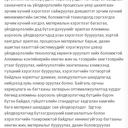
санаачилга нь үйлдвэрлэлийн процессын үеэр цахилгаан
эрчим хүчний хэрэглээг сайжруулах дэвшилтэт эрчим хүчний
менежментийн систем, боломжтой тохиолдолд сэргээгдэх
эрчим хүчний нэгдэл, материалын хэрэглээг багасгах,
үйлдвэрлэлийн дэд бүтээгдэхүүнийг арилгах Алюмины
аэрозоль үйлдвэрлэгчдэд усан хэрэглээг бууруулах, хортой
хаягдлыг арилгах, процессын материалыг барьж, дахин
ашиглах хаалттай системүүдийг хэрэгжүүлэх цэвэр
үйлдвэрлэлийн технологид хөрөнгө оруулалт хийх боломжтой.
Алюмины контейнерийн хөнгөн жин нь тээврийн зам тээврийн
утааг бууруулах, нийлүүлэлтийн зангилааны хэмжээнд
түлшний хэрэглээг бууруулах, хэрэглэгчийн тогтвортой
байдлын зорилтыг дэмжих, зохицуулалтын шаардлагад
нийцэхэд хувь нэмэр оруулах болно. Байгаль орчны
хариуцлага нь багтааны загварын оптималжуулалтад хүрдэг
бөгөөд алюмины аэрозоль үйлдвэрлэгчид бүтцийн бүрэн
бүтэн байдал, гүйцэтгэлийн стандартыг хадгалан хамгийн
бага материал шаарддаг сав үйлдвэрлэдэг. Эдгээр
үйлдвэрлэгчид бүтээгдэхүүний хамгаалалтын болон
хэрэглэгчийн тохиромжтой байдлыг хөнөөхгүйгээр багтааны
хөнгөн жин, материалыг бууруулах, дахин боловсруулах