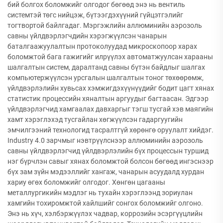
бий болгох боломжийг олгодог бөгөөд энэ нь вентиль
системтэй төгс нийцэж, бүтээгдэхүүний гүйцэтгэлийг
тогтвортой байлгадаг. Мэргэжлийн аллюминийн аэрозоль
савны үйлдвэрлэгчдийн хэрэгжүүлсэн чанарын
баталгаажуулалтын протоколуудад микроскопоор харах
боломжтой бага гажигийг илрүүлэх автоматжуулсан харааны
шалгалтын систем, даралтанд савны бүтэн байдлыг шалгах
компьютержүүлсэн урсгалын шалгалтын тоног төхөөрөмж,
үйлдвэрлэлийн хувьсах хэмжигдэхүүнүүдийг бодит цагт хянах
статистик процессийн хяналтын аргуудыг багтаасан. Эдгээр
үйлдвэрлэгчид хамгаалах давхаргыг тэгш тусгай хэв маягийн
хамт хэрэглэхэд тусгайлан хөгжүүлсэн гадаргуугийн
эмчилгээний технологид тасралтгүй хөрөнгө оруулалт хийдэг.
Industry 4.0 зарчмыг нэвтрүүлснээр аллюминийн аэрозоль
савны үйлдвэрлэгчид үйлдвэрлэлийн бүх процессын туршид
нэг бүрчлэн савыг хянах боломжтой болсон бөгөөд ингэснээр
бүх зам зүйн мэдээллийг хангаж, чанарын асуудалд хурдан
хариу өгөх боломжийг олгодог. Хөнгөн цагааны
металлургикийн мэдлэг нь тухайн хэрэглээнд зориулан
хамгийн тохиромжтой хайлшийг сонгох боломжийг олгоно.
Энэ нь хүч, хэлбэржүүлэх чадвар, коррозийн эсэргүүцлийн