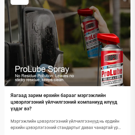
Яагаад зарим өрхийн барааг мэргэжлийн
цэвэрлэгээний үйлчилгээний компаниуд илүүд
үздэг вэ?
Мэргэжлийн цэвэрлэгээний үйлчилгээнүүд нь ердийн
өрхийн цэвэрлэгээний стандартыг давах чанартай үр
дүнг гаргаж, өөрсдийн нэр хүндийг бий болгосон. Тэд