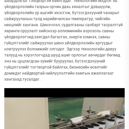
шаардлагыг тэнцвэртэй байлгадаг. Технологийн мэдлэг нь
үйлдвэрлэлийн газрын орчин дахь хяналтыг дэвшүүлж,
үйлдвэрлэлийн үр ашгийг ихэсгэж, бүтээгдэхүүний чанарыг
сайжруулахын тулд нарийвчилсан температур, чийгийн
нөхцлийг хангана. Шинэчлэл, судалгааны салбарт тасралтгүй
хөрөнгө оруулалт хийснээр аллюминийн аэрозоль савны
үйлдвэрлэгчид хаягдал багасгах, энерги хэмнэх, савны
гүйцэтгэлийг сайжруулах шинэ үйлдвэрлэлийн аргуудыг
нэвтрүүлэх боломжийг олгодог. Эдгээр технологийн давуу
талууд нь хэрэглэгчдэд шууд ашиг орлогыг авчирдаг бөгөөд
энэ нь цуцлагдсан хувийг бууруулах, бүтээгдэхүүний
гүйцэтгэлийг тогтвортой байлгах, бизнесийн өсөлтийг
дэмждэг найдвартай нийлүүлэлтийн хамтын ажиллагааг
хангахад тусалдаг.