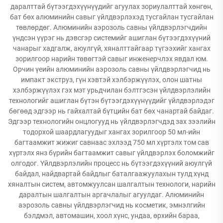
даралттай бүтээгдэхүүнүүдийг агуулах зориулалттай хөнгөн,
бат бөх алюминийн савыг үйлдвэрлэхэд тусгайлан тусгайлан
төвлөрдөг. Алюминийн аэрозоль савны үйлдвэрлэгчдийн
үндсэн үүрэг нь дэвсгэр системийг ашиглан бүтээгдэхүүний
чанарыг хадгалж, аюулгүй, хяналттайгаар түгээхийг хангах
зорилгоор нарийн төвөгтэй савыг инженерчлэх явдал юм.
Орчин үеийн алюминийн аэрозоль савны үйлдвэрлэгчид нь
импакт экструз, гүн хэвтэй хэлбэржүүлэх, олон шатны
хэлбэржүүлэх гэх мэт урьдчилан бэлтгэсэн үйлдвэрлэлийн
технологийг ашиглан бүтэн бүтээгдэхүүнүүдийг үйлдвэрлэдэг
бөгөөд эдгээр нь гайхалтай бүтцийн бат бөх чанартай байдаг.
Эдгээр технологийн онцлогууд нь үйлдвэрлэгчдэд зах зээлийн
тодорхой шаардлагуудыг хангах зорилгоор 50 мл-ийн
багтаамжит жижиг савнаас эхлээд 750 мл хүртэлх том сав
хүртэлх янз бүрийн багтаамжит савыг үйлдвэрлэх боломжийг
олгодог. Үйлдвэрлэлийн процесс нь бүтээгдэхүүний аюулгүй
байдал, найдвартай байдлыг баталгаажуулахын тулд хүнд
хяналтын систем, автомжуулсан шалгалтын технологи, нарийн
даралтын шалгалтын аргачлалыг агуулдаг. Алюминийн
аэрозоль савны үйлдвэрлэгчид нь косметик, эмнэлгийн
бэлдмэл, автомашин, хоол хүнс, ундаа, өрхийн бараа,