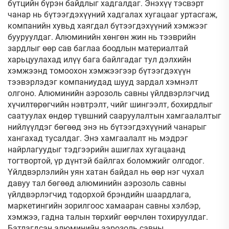
бүтцийн бүрэн байдлыг хадгалдаг. Энэхүү тэсвэрт
чанар нь бүтээгдэхүүний хадгалах хугацааг уртасгаж,
компанийн хувьд хаягдал бүтээгдэхүүний хэмжээг
бууруулдаг. Алюминийн хөнгөн жин нь тээврийн
зардлыг өөр сав баглаа боодлын материалтай
харьцуулахад илүү бага байлгадаг тул дэлхийн
хэмжээнд томоохон хэмжээгээр бүтээгдэхүүн
тээвэрлэдэг компаниудад шууд зардал хэмнэлт
олгоно. Алюминийн аэрозоль савны үйлдвэрлэгчид
хүчилтөрөгчийн нэвтрэлт, чийг шингээлт, бохирдлыг
саатуулах өндөр түвшний сааруулалтын хамгаалалтыг
нийлүүлдэг бөгөөд энэ нь бүтээгдэхүүний чанарыг
хангахад тусалдаг. Энэ хамгаалалт нь мэдрэг
найрлагуудыг тэдгээрийн ашиглах хугацаанд
тогтвортой, үр дүнтэй байлгах боломжийг олгодог.
Үйлдвэрлэлийн уян хатан байдал нь өөр нэг чухал
давуу тал бөгөөд алюминийн аэрозоль савны
үйлдвэрлэгчид тодорхой брэндийн шаардлага,
маркетингийн зорилгоос хамааран савны хэлбэр,
хэмжээ, гадна талын төрхийг өөрчлөн тохируулдаг.
Батлагдсан алюминийн аэрозоль савны