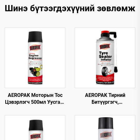
Шинэ бүтээгдэхүүний зөвлөмж
AEROPAK Моторын Тос
AEROPAK Тирний
Цэвэрлэгч 500мл Уусгагч
Битүүргэгч,
суулгасан Машины
Агааржуулагч 450мл
Цэвэрлэгч Тос Цэвэрлэх
Тирний Яаралтай Засвар,
Хэрэгсэл
Агааржуулалт Зовхон
Агаарын Компрессортой
Хамт Ашиглах