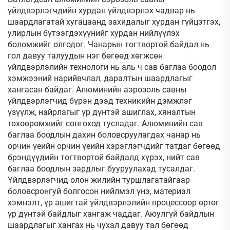
үйлдвэрлэгчдийн хурдан үйлдвэрлэх чадвар нь
шаардлагатай хугацаанд захидалыг хурдан гүйцэтгэх,
улирлын бүтээгдэхүүнийг хурдан нийлүүлэх
боломжийг олгодог. Чанарын тогтвортой байдал нь
гол давуу талуудын нэг бөгөөд хөгжсөн
үйлдвэрлэлийн технологи нь аль ч сав баглаа боодол
хэмжээний нарийвчлал, даралтын шаардлагыг
хангасан байдаг. Алюминийн аэрозоль савны
үйлдвэрлэгчид бүрэн дээд техникийн дэмжлэг
үзүүлж, найрлагыг үр дүнтэй ашиглах, хяналтын
төхөөрөмжийг сонгоход тусладаг. Алюминийн сав
баглаа боодлын дахин боловсруулагдах чанар нь
орчин үеийн орчин үеийн хэрэглэгчдийг татдаг бөгөөд
брэндүүдийн тогтвортой байдалд хүрэх, нийт сав
баглаа боодлын зардлыг бууруулахад тусалдаг.
Үйлдвэрлэгчид олон жилийн туршлагатайгаар
боловсронгуй болгосон нийлмэл үнэ, материал
хэмнэлт, үр ашигтай үйлдвэрлэлийн процессоор өртөг
үр дүнтэй байдлыг хангаж чаддаг. Аюулгүй байдлын
шаардлагыг хангах нь чухал давуу тал бөгөөд