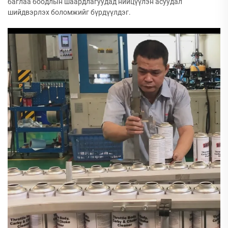
баглаа боодлын шаардлагуудад нийцүүлэн асуудал
шийдвэрлэх боломжийг бүрдүүлдэг.