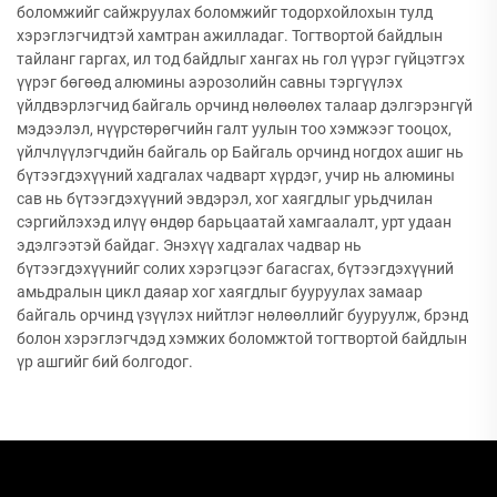
боломжийг сайжруулах боломжийг тодорхойлохын тулд
хэрэглэгчидтэй хамтран ажилладаг. Тогтвортой байдлын
тайланг гаргах, ил тод байдлыг хангах нь гол үүрэг гүйцэтгэх
үүрэг бөгөөд алюмины аэрозолийн савны тэргүүлэх
үйлдвэрлэгчид байгаль орчинд нөлөөлөх талаар дэлгэрэнгүй
мэдээлэл, нүүрстөрөгчийн галт уулын тоо хэмжээг тооцох,
үйлчлүүлэгчдийн байгаль ор Байгаль орчинд ногдох ашиг нь
бүтээгдэхүүний хадгалах чадварт хүрдэг, учир нь алюмины
сав нь бүтээгдэхүүний эвдэрэл, хог хаягдлыг урьдчилан
сэргийлэхэд илүү өндөр барьцаатай хамгаалалт, урт удаан
эдэлгээтэй байдаг. Энэхүү хадгалах чадвар нь
бүтээгдэхүүнийг солих хэрэгцээг багасгах, бүтээгдэхүүний
амьдралын цикл даяар хог хаягдлыг бууруулах замаар
байгаль орчинд үзүүлэх нийтлэг нөлөөллийг бууруулж, брэнд
болон хэрэглэгчдэд хэмжих боломжтой тогтвортой байдлын
үр ашгийг бий болгодог.