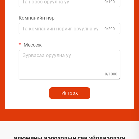
0/100
Компанийн нэр
0/200
Мессеж
0/1000
Илгээх
алюмины аэрозолын сав үйлдвэрлэгч