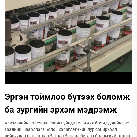
Эргэн тоймлоо бүтээх боломж
ба зургийн эрхэм мэдрэмж
Алюминийн аэрозоль савны үйлдвэрлэгчид брэндүүдийн зах
зээлийн шаардлага болон хэрэглэгчийн дур сонирхолд
нийцүүлэн онцлог сав баглаа боодол бүтээх боломжийг олгох