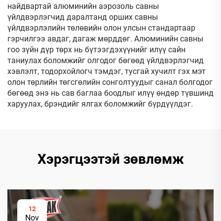
найдвартай алюминийн аэрозоль савны
үйлдвэрлэгчид даралтанд орших савны
үйлдвэрлэлийн төлөвийн олон улсын стандартаар
гэрчилгээ авдаг, дагаж мөрддөг. Алюминийн савны
гоо зүйн дүр төрх нь бүтээгдэхүүнийг илүү сайн
таниулах боломжийг олгодог бөгөөд үйлдвэрлэгчид
хэвлэлт, тодорхойлогч тэмдэг, тусгай хучилт гэх мэт
олон төрлийн төгсгөлийн сонголтуудыг санал болгодог
бөгөөд энэ нь сав баглаа боодлыг илүү өндөр түвшинд
харуулах, брэндийг ялгах боломжийг бүрдүүлдэг.
Хэрэгцээтэй зөвлөмж
12
Nov