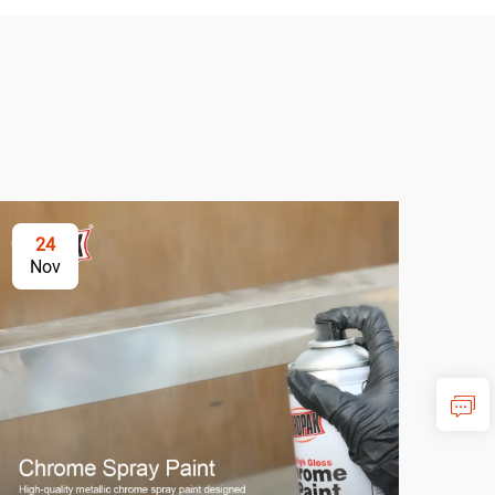
24
2
Nov
No