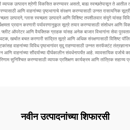
ूसाठी व्यापक उत्पादन श्रेणी विकसित करण्यावर असतो, बाह्य स्वच्छतेपासून ते आतील
यासाठी आणि वाहनांच्या पृष्ठभागाचे संरक्षण करण्यासाठी उन्नत रासायनिक सूत्री
च्छता उत्पादने, ग्लास स्वच्छता उत्पादने आणि विशिष्ट तपशीलवार संयुगे यांसह विव
र्यक्षमता प्रदान करणारी पर्यावरणानुकूल सूत्रे तयार करण्यासाठी संशोधन आणि विक
्लीट ऑपरेटर आणि वैयक्तिक ग्राहक यांसह अनेक बाजार विभागांना सेवा पुरवतात. प्
रे घटक, खर्चात बचत करणारी सांद्रित सूत्रे आणि अधिक संरक्षणासाठी विशिष्ट पॉलि
ांसह वाहनांच्या विविध पृष्ठभागांवर मृदू राहण्यासाठी उन्नत सरफॅक्टंट तंत्रज्ञाना
िर्मूलन आणि वाहनांच्या सौंदर्याच्या दीर्घकालीन संवर्धनापर्यंत आहे. व्यावसायिक दर्ज
िणाम सुनिश्चित करण्यासाठी व्यापक प्रशिक्षण कार्यक्रम आणि तांत्रिक सहाय्य प
नवीन उत्पादनांच्या शिफारसी