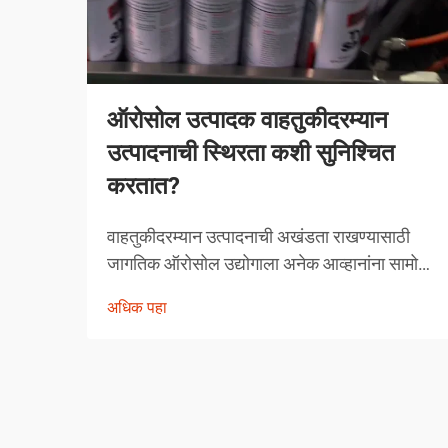
ऑरोसोल उत्पादक वाहतुकीदरम्यान
उत्पादनाची स्थिरता कशी सुनिश्चित
करतात?
वाहतुकीदरम्यान उत्पादनाची अखंडता राखण्यासाठी
जागतिक ऑरोसोल उद्योगाला अनेक आव्हानांना सामोरे
जावे लागते. तापमानातील चढ-उतार, दाबातील बदल
अधिक पहा
आणि हाताळणीच्या समस्यांपासून मोकळे व्हायला
ऑरोसोल उत्पादकांनी व्यापक उपाययोजना राबविल्या
पाहिजेत.