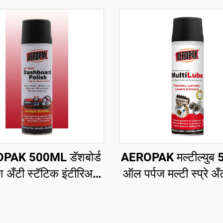
PAK 500ML डॅशबोर्ड
AEROPAK मल्टील्युब
 अँटी स्टॅटिक इंटीरिअर
ऑल पर्पज मल्टी स्प्रे अँ
क्लीन अँड प्रोटेक्ट
ल्युब