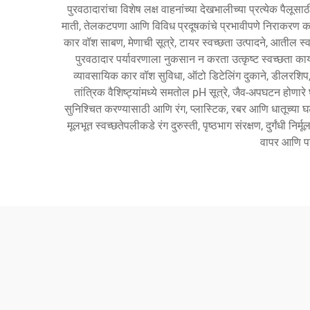
पुरवठादारांचा विशेष लक्ष वाहनांच्या देखभालीच्या प्रत्येक पैल
माती, तेलकटपणा आणि विविध प्रदूषकांचे प्रभावीपणे निराकरण करण्
कार वॉश साबण, मेणाची सूत्रे, टायर स्वच्छता उत्पादने, आतील स्व
पुरवठादार पर्यावरणाला नुकसान न करता उत्कृष्ट स्वच्छता का
व्यावसायिक कार वॉश सुविधा, ऑटो डिटेलिंग दुकाने, डीलरशिप, फ
तांत्रिक वैशिष्ट्यांमध्ये समतोल pH सूत्रे, जैव-अपघटन होणा
सुनिश्चित करण्यासाठी आणि रंग, प्लास्टिक, रबर आणि धातूच्या घटक
मूलभूत स्वच्छतेपलीकडे रंग दुरुस्ती, पृष्ठभाग संरक्षण, दुर्गंधी न
वापर आणि पर