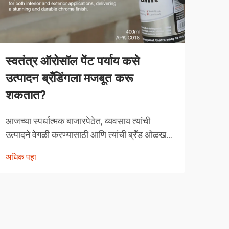
स्वतंत्र ऑरोसॉल पेंट पर्याय कसे
व्या
उत्पादन ब्रँडिंगला मजबूत करू
करत
शकतात?
व्याव
स्पर्ध
आजच्या स्पर्धात्मक बाजारपेठेत, व्यवसाय त्यांची
तंत्र
उत्पादने वेगळी करण्यासाठी आणि त्यांची ब्रँड ओळख
अधिक
चुका 
मजबूत करण्यासाठी नाविन्यपूर्ण मार्ग शोधत असतात.
अधिक पहा
क्षेत्
एक शक्तिशाली पण अनेकदा दुर्लक्षित केलेले उपाय
म्हणजे स्वतंत्र ऑरोसॉल पेंट अर्जाचा रणनीतिक
वापर...