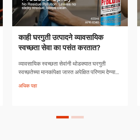
काही घरगुती उत्पादने व्यावसायिक
स्वच्छता सेवा का पसंत करतात?
व्यावसायिक स्वच्छता सेवांनी थोडक्यात घरगुती
स्वच्छतेच्या मानकांपेक्षा जास्त अपेक्षित परिणाम देण्यावर
आपली प्रतिष्ठा उभारली आहे. त्यांच्याद्वारे निवडलेली
अधिक पहा
उत्पादने अनियंत्रित निवड नसून, त्यांची प्रभावीता
सिद्ध झालेली अशी काळजीपूर्वक निवडलेली
उपाययोजना आहेत.