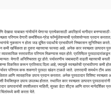
 देखावा याबाबत गांभीर्याने घेणाऱ्या प्रत्येकासाठी अपरिहार्य भागीदार बनण्यासाठ
्वच्छता परिणाम देणारी कमर्शियल-ग्रेड फॉर्म्युलेशन्सची प्रवेशयोग्यता प्रदान करत
भागांचे नुकसान न होता जड दूषित पदार्थांचे प्रभावीपणे निष्कासन सुनिश्चित करते. कम
न कमी खर्चिकता हा दुसरा महत्त्वाचा फायदा आहे. अनेक कार स्वच्छता उत्पादन पुर
सार व्यावसायिक स्तरावरील परिणाम मिळण्यास मदत होते. प्रतिष्ठित पुरवठादारांकडून 
 सामान्यतः येणारी अनिश्चितता दूर होते. पर्यावरणीय जबाबदारी वाढती महत्त्वाची बन
न्स विकसित करून प्रतिसाद दिला आहे, ज्यामुळे स्वच्छतेची प्रभावीपणा कमी होत न
कार्यावर परिणाम करू शकणारे पुरवठा खंडन टाळले जाते. उत्तरदायी समर्थन टीम असले
घेतात आणि व्यावहारिक उपाय प्रदान करतात. अनेक पुरवठादार विशिष्ट स्वच्छता आव्
त अशी वैयक्तिकृत उपाय उपलब्ध होतात. स्थापित कार स्वच्छता उत्पादन पुरवठादारांन
रवठादार उत्पादनांची तपशीलवार माहिती, सुरक्षा डेटा शीट्स आणि वापर मार्गदर्शिका प
िंतांमध्ये कमी करता येते.