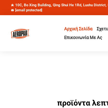
10C, Bo Xing Building, Qing Shui He 1Rd, Luohu District,
[email protected]
Αρχική Σελίδα
Σχετι
Επικοινωνία Με Ας
προϊόντα λεπ