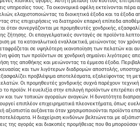
μένες λιανικές αγορές. Αυτή η μείωση του κόστους επιτρέπε
τις υπηρεσίες τους. Τα οικονομικά οφέλη εκτείνονται πέρα 
λιών, ελαχιστοποιώντας τα διοικητικά έξοδα και τα έξοδα α
ντας στις επιχειρήσεις να διατηρούν επαρκή επίπεδα αποθέ
ται όταν συνεργάζονται με προμηθευτές χονδρικής, εξασφαλ
της ζήτησης. Οι επαγγελματικές συνταγές σε προϊόντα λεπτ
ση με τα καταναλωτικά εναλλακτικά, μειώνοντας τον χρόνο 
μεταφράζεται σε υψηλότερη ικανοποίηση των πελατών και α
νη φύση των προϊόντων σε χονδρική σημαίνει λιγότερες απ
ρήση της αποθήκης και μειώνοντας τα έμμεσα έξοδα. Περιβα
ευασίας και των λιγότερων διαδρομών αποστολής, υποστηρί
 εξασφαλίζει προβλέψιμα αποτελέσματα, εξαλείφοντας τη με
πελατών. Οι προμηθευτές χονδρικής συχνά παρέχουν τεχνική 
ο το προϊόν. Η ευελιξία στην επιλογή προϊόντων επιτρέπει 
 και των τοπικών αγοραίων αναγκών. Η δυνατότητα διαπραγ
υργεί επιπλέον επιχειρηματικά πλεονεκτήματα, όπως ευελι
ή αξιοπιστία αυξάνεται όταν χρησιμοποιούνται προϊόντα επ
ποτελέσματα. Η διαχείριση κινδύνων βελτιώνεται με αξιόπισ
εις της αγοράς και διακοπές προμήθειας που θα μπορούσαν ν