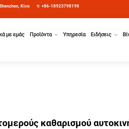
 Shenzhen, Κίνα
+86-18923798198
κά με εμάς
Προϊόντα
Υπηρεσία
Ειδήσεις
Βί
τομερούς καθαρισμού αυτοκιν