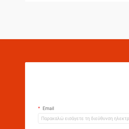
μεταφορά. Από τις διακυμάνσεις
θερμοκρασίας μέχρι τις αλλαγές πίεσης
και τα ζητήματα χειρισμού, οι
κατασκευαστές αερολυμάτων πρέπει να
εφαρμόζουν εκτεταμένα συστήματα...
Email