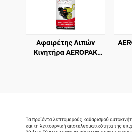
Αφαιρέτης Λιπών
AER
Κινητήρα AEROPAK
500ml Βασισμένος σε
Αυ
Διαλύτη, Καθαρισμός
Καθ
Αυτοκινήτου, Αφαίρεση
Λιπών
Τα προϊόντα λεπτομερούς καθαρισμού αυτοκινήτ
και τη λειτουργική αποτελεσματικότητα της επι