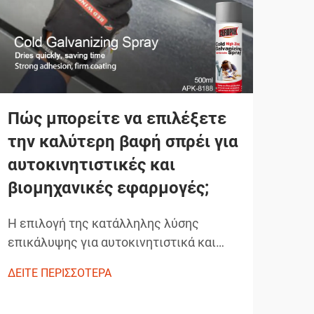
Πώς μπορείτε να επιλέξετε
Ποι
την καλύτερη βαφή σπρέι για
λά
αυτοκινητιστικές και
επ
βιομηχανικές εφαρμογές;
αυτ
Η επιλογή της κατάλληλης λύσης
Ο ε
επικάλυψης για αυτοκινητιστικά και
αυτο
βιομηχανικά έργα απαιτεί προσεκτική
πιο 
ΔΕΙΤΕ ΠΕΡΙΣΣΟΤΕΡΑ
ΔΕΙΤ
εξέταση της ανθεκτικότητας, της
προσ
ευκολίας εφαρμογής και των
τεχν