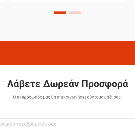
ξεπερνούν τα συνηθισμένα πρότυπα
καθαρισμού σπιτιών. Τα προϊόντα που
επιλέγουν δεν είναι τυχαίες επιλογές,
αλλά προσεκτικά επιλεγμένες λύσεις οι
οποίες έχουν αποδείξει την
αποτελεσματικότητά τους...
Λάβετε Δωρεάν Προσφορά
Ο εκπρόσωπός μας θα επικοινωνήσει σύντομα μαζί σας.