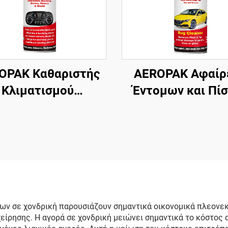
OPAK Καθαριστής
AEROPAK Αφαίρ
Κλιματισμού
Έντομων και Πί
τοκινήτου 500ml
500ml Καθαρισ
αριστής AC Χωρίς
Ασφάλτου, Κοπρ
Βλάβη
Πουλιών και Βρω
Δρόμου
ων σε χονδρική παρουσιάζουν σημαντικά οικονομικά πλεονε
χείρησης. Η αγορά σε χονδρική μειώνει σημαντικά το κόστος