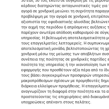
30 έως 50 τοις εκατό σε σύγκριση με τις μεμονω
κέρδους διατηρώντας ανταγωνιστικές τιμές για 
αγορά σε χονδρική μειώνει τη συχνότητα παραγγε
προβλέψιμη με την αγορά σε χονδρική, επιτρέπο
αξιοπιστία της εφοδιαστικής αλυσίδας βελτιώνε
την αιχμή της περιόδου ή απρόσμενες αυξήσεις 
παρέχουν ανωτέρα απόδοση καθαρισμού σε σύγκρι
υπηρεσίας. Η βελτιωμένη αποτελεσματικότητα 
τους επαγγελματίες λεπτομερείς. Η συμπυκνωμέ
αποτελεσματική μονάδα, βελτιστοποιώντας τη χ
χονδρική μέσω της μείωσης των αποβλήτων συσκ
συνέπεια της ποιότητας σε χονδρικές παρτίδες
ποιότητα της υπηρεσίας ή την ικανοποίηση των 
εφαρμογής που προσθέτουν αξία πέρα από το ίδι
τους βάσει συγκεκριμένων προσφορών υπηρεσιών
μακροπρόθεσμων σχέσεων με προμηθευτές δημιο
διάρκεια ελλείψεων προμήθειας. Η επαγγελματικ
αναγνωρίζουν τη διαφορά στην ποιότητα και τα α
προστατεύοντας τις επιχειρήσεις από διακυμάνσ
υποχρεώσεις απέναντι στους πελάτες.