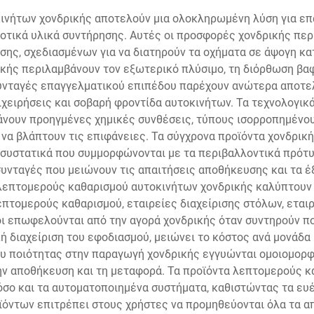
ινήτων χονδρικής αποτελούν μια ολοκληρωμένη λύση για επα
δοτικά υλικά συντήρησης. Αυτές οι προσφορές χονδρικής περ
σης, σχεδιασμένων για να διατηρούν τα οχήματα σε άψογη κα
ής περιλαμβάνουν τον εξωτερικό πλύσιμο, τη διόρθωση βαφ
Συνταγές επαγγελματικού επιπέδου παρέχουν ανώτερα αποτελ
ιχειρήσεις και σοβαρή φροντίδα αυτοκινήτων. Τα τεχνολογι
νουν προηγμένες χημικές συνθέσεις, τύπους ισορροπημένου
α βλάπτουν τις επιφάνειες. Τα σύγχρονα προϊόντα χονδρική
 συστατικά που συμμορφώνονται με τα περιβαλλοντικά πρότυ
υνταγές που μειώνουν τις απαιτήσεις αποθήκευσης και τα έ
λεπτομερούς καθαρισμού αυτοκινήτων χονδρικής καλύπτουν
πτομερούς καθαρισμού, εταιρείες διαχείρισης στόλων, εταιρ
οι επωφελούνται από την αγορά χονδρικής όταν συντηρούν π
ή διαχείριση του εφοδιασμού, μειώνει το κόστος ανά μονάδα 
ου ποιότητας στην παραγωγή χονδρικής εγγυώνται ομοιομορφί
την αποθήκευση και τη μεταφορά. Τα προϊόντα λεπτομερούς 
όσο και τα αυτοματοποιημένα συστήματα, καθιστώντας τα ευέ
ντων επιτρέπει στους χρήστες να προμηθεύονται όλα τα α