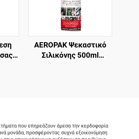
εση
AEROPAK Ψεκαστικό
σσας
Σιλικόνης 500ml
μός
Υψηλής Απόδοσης για
ιάς
Αυτοκίνητο σε Αεροζόλ
μιάς
κτήματα που επηρεάζουν άμεσα την κερδοφορία
 ανά μονάδα, προσφέροντας συχνά εξοικονόμηση