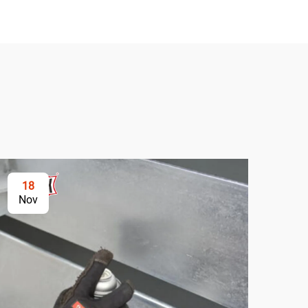
18
2
Nov
No