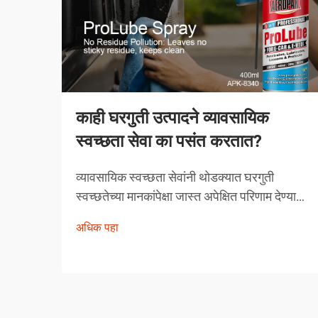
काही घरगुती उत्पादने व्यावसायिक
स्वच्छता सेवा का पसंत करतात?
व्यावसायिक स्वच्छता सेवांनी थोडक्यात घरगुती
स्वच्छतेच्या मानकांपेक्षा जास्त अपेक्षित परिणाम देण्यावर
आपली प्रतिष्ठा उभारली आहे. त्यांच्याद्वारे निवडलेली
अधिक पहा
उत्पादने अनियंत्रित निवड नसून, त्यांची प्रभावीता
सिद्ध झालेली अशी काळजीपूर्वक निवडलेली
उपाययोजना आहेत.