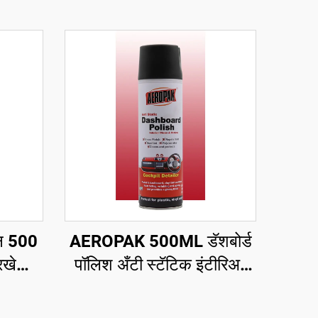
न 500
AEROPAK 500ML डॅशबोर्ड
रखे
पॉलिश अँटी स्टॅटिक इंटीरिअर
र केअर
क्लीन अँड प्रोटेक्ट