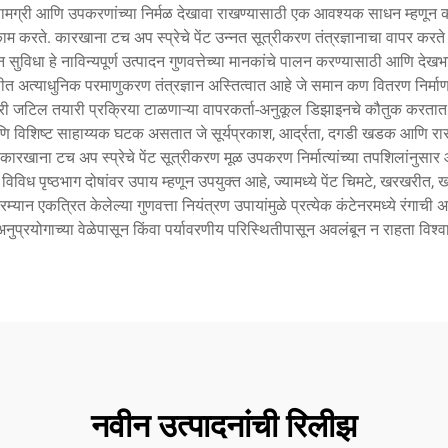
्रसामग्री आणि उपकरणांच्या निर्मळ देखावा राखण्यासाठी एक आवश्यक साधन म्हणून का
करते. कारखाना टच अप स्प्रेचे पेंट उन्नत सूत्रीकरण तंत्रज्ञानाचा वापर करते ज्
विधा हे नाविन्यपूर्ण उत्पादन गुणवत्तेच्या मानकांचे पालन करण्यासाठी आणि देखभाल
ालीत अत्याधुनिक परमाणुकरण तंत्रज्ञान अस्तित्वात आहे जे समान कण वितरण निर्मा
ारी जटिल तयारी प्रक्रिया टाळणाऱ्या वापरकर्ता-अनुकूल डिझाइनचे कौतुक करतात आ
ये आणि विशिष्ट साहाय्यक घटक असतात जे सूर्यप्रकाश, आर्द्रता, दगडी खडक आणि र
खाना टच अप स्प्रेचे पेंट सूत्रीकरण मूळ उपकरण निर्मात्यांच्या तपशिलांनुसार
 विविध पृष्ठभाग दोषांवर उपाय म्हणून उपयुक्त आहे, ज्यामध्ये पेंट चिमटे, खरखर
यान एकत्रित केलेल्या गुणवत्ता नियंत्रण उपायांमुळे प्रत्येक कंटेनरमध्ये रंगाची अ
ना अनुप्रयोगाच्या वेळेपासून किंवा पर्यावरणीय परिस्थितीपासून अवलंबून न राहता विश्
नवीन उत्पादनांची रिलीझ