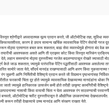
या विस्तृत श्रेणीद्वारे अपवादात्मक मूल्य प्रदान करते, जी ऑटोमोटिव्ह तज्ञ, सुविध
्यंत किफायतशीरता, कारण हे उपाय सामान्य खर्चिक व्यावसायिक पेंटिंग सेवांची गरज 
ाम करून मोठ्या प्रमाणात बचत करू शकतात, बाह्य सेवा व्यवस्थेमुळे होणारा बंद 
 तयारीची आवश्यकता असते आणि ती प्राइमर कोट किंवा विस्तृत मास्किंग प्रक्रियांश
 देते, लहान समस्यांना मोठ्या दुरुस्तीच्या गरजेत बदलण्यापासून रोखते ज्यासाठी म
र्ण केले जाऊ शकतात, ज्यामुळे पारंपारिक पेंटिंग पद्धतींसाठी आवश्यक असलेल्या 
 त्वरित सामोरे जाता येते, सौंदर्य मानदंड राखण्यासाठी आणि क्षरण किंवा नुकसानाच्य
्ह रंग जुळणी आणि निर्मितीची वैशिष्ट्ये प्रदान करते जी विद्यमान पृष्ठभागांसह निर्वि
गिरीतील फरकाची चिंता दूर होते ज्यामुळे व्यावसायिक देखाव्याच्या मानदंडांना धोका
ातो ज्यामुळे हानिकारक उत्सर्जन कमी होते तरीही उत्कृष्ट कामगिरीची वैशिष्ट्ये 
ंना उत्पादनाच्या नाशाची किंवा वायाची चिंता न घेता आवश्यक रंग साठवण्याची परवानग
ो, ऑटोमोटिव्ह फ्लीट दुरुस्तीपासून ते औद्योगिक उपकरणांच्या देखभालपर्यंत. वापर
मी करून तरीही देखाव्याचे उच्च मानदंड आणि संरक्षण राखता येते.