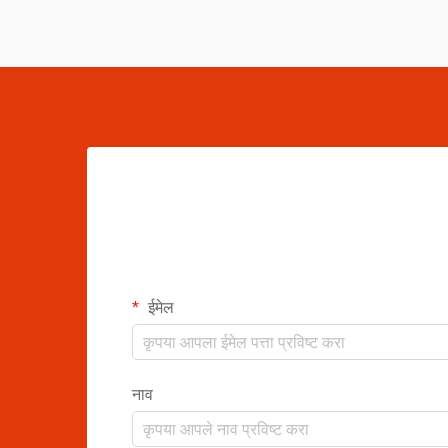
ईमेल
नाव