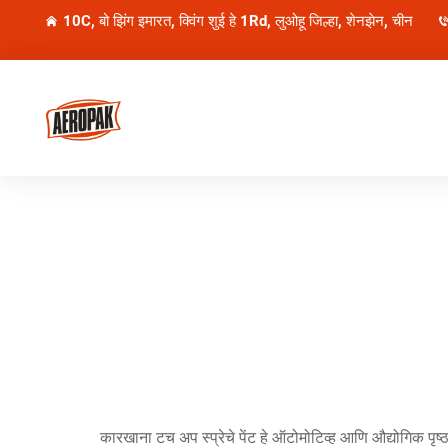
10C, बो झिंग इमारत, क्विंग शुई हे 1Rd, लुओहू जिल्हा, शेनझेन, चीन
कारखाना टच अप स्प्रेचे पेंट हे ऑटोमोटिव्ह आणि औद्योगिक पृ