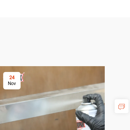
24
2
Nov
No