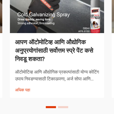
आपण ऑटोमोटिव्ह आणि औद्योगिक
अनुप्रयोगांसाठी सर्वोत्तम स्प्रे पेंट कसे
निवडू शकता?
ऑटोमोटिव्ह आणि औद्योगिक प्रकल्पांसाठी योग्य कोटिंग
उपाय निवडण्यासाठी टिकाऊपणा, अर्ज सोपा आणि
कार्यक्षमता वैशिष्ट्ये यांचा काळजीपूर्वक विचार करणे
अधिक पहा
आवश्यक असते. आधुनिक स्प्रे पेंटिंग तंत्रज्ञानाने तज्ञ
कसे दृष्टिकोन घेतात यात क्रांती घडवली आहे...