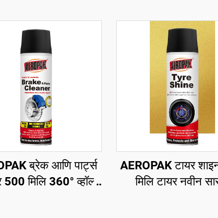
AK ब्रेक आणि पार्ट्स
AEROPAK टायर शाइ
र 500 मिलि 360° व्हॉल्व
मिलि टायर नवीन सा
ात स्वच्छ करा ब्रेकसाठी
दिसायला 460 ग्रॅम टाय