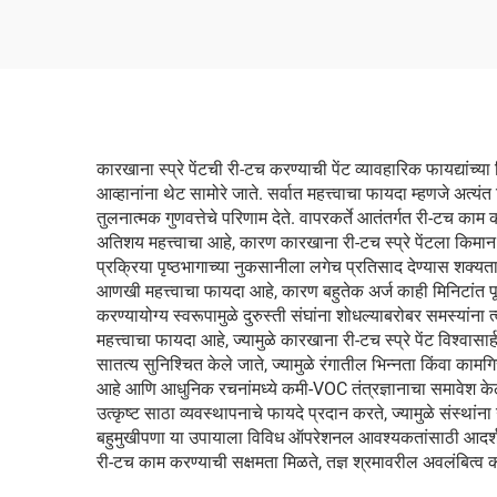
कारखाना स्प्रे पेंटची री-टच करण्याची पेंट व्यावहारिक फायद्यांच्
आव्हानांना थेट सामोरे जाते. सर्वात महत्त्वाचा फायदा म्हणजे अत
तुलनात्मक गुणवत्तेचे परिणाम देते. वापरकर्ते आतंतर्गत री-टच क
अतिशय महत्त्वाचा आहे, कारण कारखाना री-टच स्प्रे पेंटला किमान
प्रक्रिया पृष्ठभागाच्या नुकसानीला लगेच प्रतिसाद देण्यास शक्यता
आणखी महत्त्वाचा फायदा आहे, कारण बहुतेक अर्ज काही मिनिटांत पू
करण्यायोग्य स्वरूपामुळे दुरुस्ती संघांना शोधल्याबरोबर समस्यांना
महत्त्वाचा फायदा आहे, ज्यामुळे कारखाना री-टच स्प्रे पेंट विश्वासार
सातत्य सुनिश्चित केले जाते, ज्यामुळे रंगातील भिन्नता किंवा काम
आहे आणि आधुनिक रचनांमध्ये कमी-VOC तंत्रज्ञानाचा समावेश केला ज
उत्कृष्ट साठा व्यवस्थापनाचे फायदे प्रदान करते, ज्यामुळे संस्था
बहुमुखीपणा या उपायाला विविध ऑपरेशनल आवश्यकतांसाठी आदर्श बनवत
री-टच काम करण्याची सक्षमता मिळते, तज्ञ श्रमावरील अवलंबित्व क