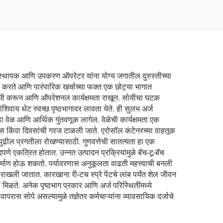
ा व्यवस्थापक आणि उपकरण ऑपरेटर यांना योग्य जगातील दुरुस्तीच्या
दूर करते आणि पारंपारिक खर्चाच्या फक्त एक छोट्या भागात
वेळ कमी करून आणि ऑपरेशनल कार्यक्षमता राखून. सोयीचा घटक
िवाय थेट स्वच्छ पृष्ठभागावर लावता येते. ही सुलभ अर्ज
ोठा वेळ आणि आर्थिक गुंतवणूक लागेल. वेळेची कार्यक्षमता एक
तास किंवा दिवसांची गरज टाळली जाते. एरोसॉल कंटेनरच्या वाहतूक
ा पुढील प्रगतीला रोखण्यासाठी. गुणवत्तेची सातत्यता हा एक
वादपणे एकत्रित होतात. उन्नत उत्पादन प्रक्रियांमुळे बॅच-टू-बॅच
 निर्माण होऊ शकतो. पर्यावरणास अनुकूलता वाढती महत्त्वाची बनली
राखली जातात. कारखाना री-टच स्प्रे पेंटचे लांब पर्यंत शेल जीवन
ी मिळते. अनेक पृष्ठभाग प्रकार आणि अर्ज परिस्थितींमध्ये
ास सोपे असल्यामुळे तज्ञेतर कर्मचाऱ्यांना व्यावसायिक दर्जाचे