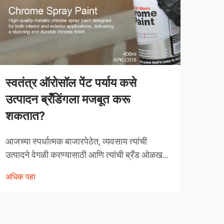
स्वतंत्र ऑरोसॉल पेंट पर्याय कसे
व्या
उत्पादन ब्रँडिंगला मजबूत करू
करत
शकतात?
व्याव
स्पर्ध
आजच्या स्पर्धात्मक बाजारपेठेत, व्यवसाय त्यांची
तंत्र
उत्पादने वेगळी करण्यासाठी आणि त्यांची ब्रँड ओळख
अधिक
चुका 
मजबूत करण्यासाठी नाविन्यपूर्ण मार्ग शोधत असतात.
अधिक पहा
क्षेत्
एक शक्तिशाली पण अनेकदा दुर्लक्षित केलेले उपाय
म्हणजे स्वतंत्र ऑरोसॉल पेंट अर्जाचा रणनीतिक
वापर...